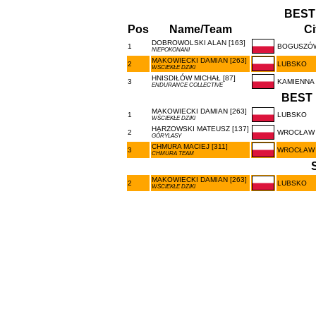
BEST
Pos
Name/Team
Ci
DOBROWOLSKI ALAN [163]
1
BOGUSZÓW
NIEPOKONANI
MAKOWIECKI DAMIAN [263]
2
LUBSKO
WŚCIEKŁE DZIKI
HNISDIŁÓW MICHAŁ [87]
3
KAMIENNA
ENDURANCE COLLECTIVE
BEST 
MAKOWIECKI DAMIAN [263]
1
LUBSKO
WŚCIEKŁE DZIKI
HARZOWSKI MATEUSZ [137]
2
WROCŁAW
GÓRYLASY
CHMURA MACIEJ [311]
3
WROCŁAW
CHMURA TEAM
MAKOWIECKI DAMIAN [263]
2
LUBSKO
WŚCIEKŁE DZIKI