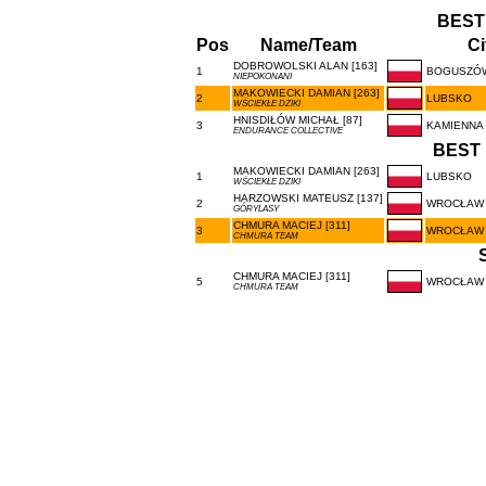
BEST
Pos
Name/Team
Ci
DOBROWOLSKI ALAN [163]
1
BOGUSZÓW
NIEPOKONANI
MAKOWIECKI DAMIAN [263]
2
LUBSKO
WŚCIEKŁE DZIKI
HNISDIŁÓW MICHAŁ [87]
3
KAMIENNA
ENDURANCE COLLECTIVE
BEST 
MAKOWIECKI DAMIAN [263]
1
LUBSKO
WŚCIEKŁE DZIKI
HARZOWSKI MATEUSZ [137]
2
WROCŁAW
GÓRYLASY
CHMURA MACIEJ [311]
3
WROCŁAW
CHMURA TEAM
CHMURA MACIEJ [311]
5
WROCŁAW
CHMURA TEAM