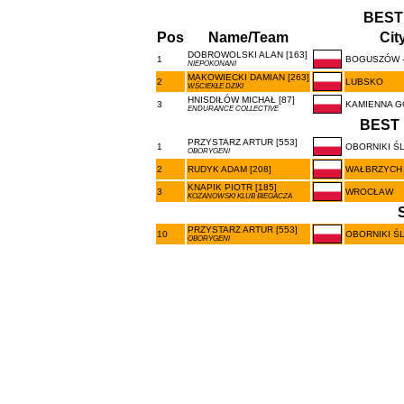
BEST
Pos
Name/Team
Cit
DOBROWOLSKI ALAN [163]
1
BOGUSZÓW 
NIEPOKONANI
MAKOWIECKI DAMIAN [263]
2
LUBSKO
WŚCIEKŁE DZIKI
HNISDIŁÓW MICHAŁ [87]
3
KAMIENNA 
ENDURANCE COLLECTIVE
BEST 
PRZYSTARZ ARTUR [553]
1
OBORNIKI Ś
OBORYGENI
2
RUDYK ADAM [208]
WAŁBRZYCH
KNAPIK PIOTR [185]
3
WROCŁAW
KOZANOWSKI KLUB BIEGACZA
PRZYSTARZ ARTUR [553]
10
OBORNIKI Ś
OBORYGENI