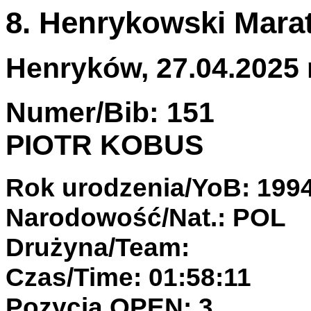
8. Henrykowski Mar
Henryków, 27.04.2025 r
Numer/Bib: 151
PIOTR KOBUS
Rok urodzenia/YoB: 199
Narodowość/Nat.: POL
Drużyna/Team:
Czas/Time: 01:58:11
Pozycja OPEN: 3