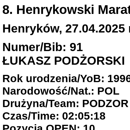
8. Henrykowski Mar
Henryków, 27.04.2025 r
Numer/Bib: 91
ŁUKASZ PODŻORSKI
Rok urodzenia/YoB: 199
Narodowość/Nat.: POL
Drużyna/Team: PODZOR
Czas/Time: 02:05:18
Pozycja OPEN: 10