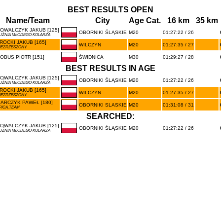
BEST RESULTS OPEN
Name/Team
City
Age Cat.
16 km
35 km
OWALCZYK JAKUB [125]
OBORNIKI ŚLĄSKIE
M20
01:27:22 / 26
UŹNIA MŁODEGO KOLARZA
ROCKI JAKUB [165]
WILCZYN
M20
01:27:35 / 27
IEZRZESZONY
OBUS PIOTR [151]
ŚWIDNICA
M30
01:29:27 / 28
BEST RESULTS IN AGE
OWALCZYK JAKUB [125]
OBORNIKI ŚLĄSKIE
M20
01:27:22 / 26
UŹNIA MŁODEGO KOLARZA
ROCKI JAKUB [165]
WILCZYN
M20
01:27:35 / 27
IEZRZESZONY
ARCZYK PAWEŁ [180]
OBORNIKI SLASKIE
M20
01:31:08 / 31
PICA.TEAM
SEARCHED:
OWALCZYK JAKUB [125]
OBORNIKI ŚLĄSKIE
M20
01:27:22 / 26
UŹNIA MŁODEGO KOLARZA