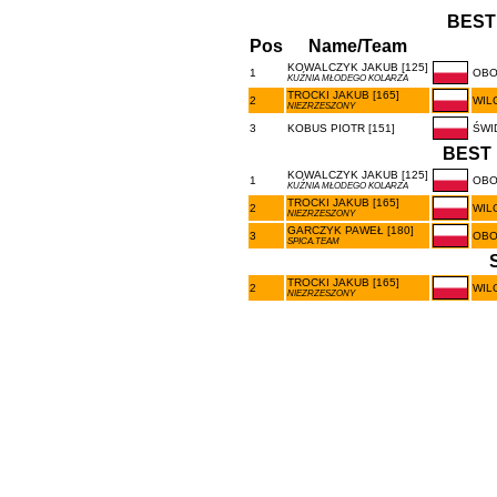
BEST
Pos
Name/Team
KOWALCZYK JAKUB [125]
1
OBO
KUŹNIA MŁODEGO KOLARZA
TROCKI JAKUB [165]
2
WIL
NIEZRZESZONY
3
KOBUS PIOTR [151]
ŚWI
BEST 
KOWALCZYK JAKUB [125]
1
OBO
KUŹNIA MŁODEGO KOLARZA
TROCKI JAKUB [165]
2
WIL
NIEZRZESZONY
GARCZYK PAWEŁ [180]
3
OBO
SPICA.TEAM
TROCKI JAKUB [165]
2
WIL
NIEZRZESZONY