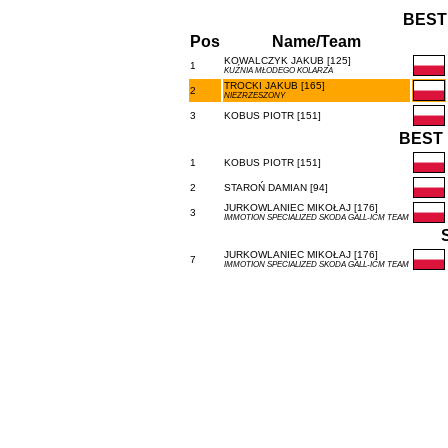
BEST
Pos
Name/Team
KOWALCZYK JAKUB [125]
1
KUŹNIA MŁODEGO KOLARZA
TROCKI JAKUB [165]
2
NIEZRZESZONY
3
KOBUS PIOTR [151]
BEST 
1
KOBUS PIOTR [151]
2
STAROŃ DAMIAN [94]
JURKOWLANIEC MIKOŁAJ [176]
3
IMMOTION SPECIALIZED SKODA GALL-ICM TEAM
JURKOWLANIEC MIKOŁAJ [176]
7
IMMOTION SPECIALIZED SKODA GALL-ICM TEAM