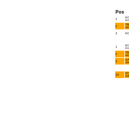
Pos
KO
1
KU
TR
2
NI
3
KO
KO
1
KU
TR
2
NI
GA
3
SP
PO
10
PO