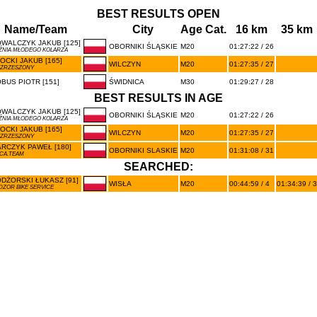
BEST RESULTS OPEN
Name/Team
City
Age Cat.
16 km
35 km
WALCZYK JAKUB [125]
OBORNIKI ŚLĄSKIE
M20
01:27:22 / 26
ŹNIA MŁODEGO KOLARZA
OCKI JAKUB [165]
WILCZYN
M20
01:27:35 / 27
EZRZESZONY
BUS PIOTR [151]
ŚWIDNICA
M30
01:29:27 / 28
BEST RESULTS IN AGE
WALCZYK JAKUB [125]
OBORNIKI ŚLĄSKIE
M20
01:27:22 / 26
ŹNIA MŁODEGO KOLARZA
OCKI JAKUB [165]
WILCZYN
M20
01:27:35 / 27
EZRZESZONY
RCZYK PAWEŁ [180]
OBORNIKI SLASKIE
M20
01:31:08 / 31
ICA.TEAM
SEARCHED:
DŻORSKI ŁUKASZ [91]
WISŁA
M20
00:44:59 / 4
01:34:39 / 3
DZOR BIKE SERVICE