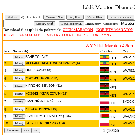
Łódź Maraton Dbam o 
Wyniki / Results:
Start list
Maraton 42km
Bieg 10km
Wózki 10km
on finish/ na mecie
Międzyczasy / Checkpoints
Download files (pliki do pobrania):
OPEN MARATON
KOBIETY MARATON
10KM
FARMACEUCI
MISTRZ LODZI
WOZKI
DRUZYNY
WYNIKI Maraton 42km
Pos
Name (Nr)
Country
City
BANE TOLA (2)
1
WARSZ
ETH
MELKAMU ABATE WONDIMNEW (4)
2
WARSZ
ETH
LIMO SAMMY (8)
3
WARSZ
KEN
KOSGEI FRANCIS (5)
4
WARSZ
KEN
KIPRONO BENSON (11)
5
KEN
KOSGEI YATAR EDWIN (12)
6
WARSZ
KEN
BRZEZIŃSKI BŁAŻEJ (9)
7
BYDGO
POL
KIRUI STEPHEN (10)
8
WARSZ
KEN
HRYHORYEU DZMITRY (1342)
9
BARAN
BLR
GORTEL AGNIESZKA (14)
10
WARSZ
POL
1 (1013)
Pierwszy
<<<
<<