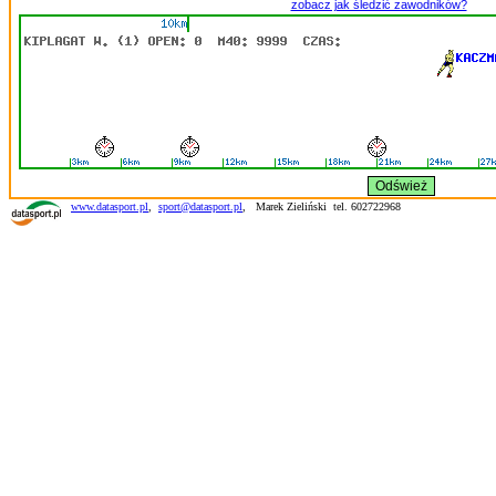
zobacz jak śledzić zawodników?
www.datasport.pl
,
sport@datasport.pl
,
Marek Zieliński tel. 602722968