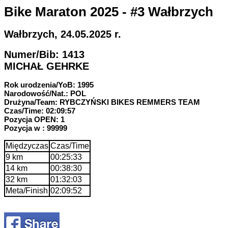
Bike Maraton 2025 - #3 Wałbrzych
Wałbrzych, 24.05.2025 r.
Numer/Bib: 1413
MICHAŁ GEHRKE
Rok urodzenia/YoB: 1995
Narodowość/Nat.: POL
Drużyna/Team: RYBCZYŃSKI BIKES REMMERS TEAM
Czas/Time: 02:09:57
Pozycja OPEN: 1
Pozycja w : 99999
Międzyczas
Czas/Time
9 km
00:25:33
14 km
00:38:30
32 km
01:32:03
Meta/Finish
02:09:52