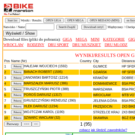
Wyniki / Results:
Start list
OPEN GIGA
OPEN MEGA
OPEN MEDANO (MINI)
on fini
Nazwisko / Name:
Międzyczasy / Checkp
Download files (pliki do pobrania):
GIGA
MEGA
MINI
KATEGORIE
GI
WROCLAW
RODZINY
DRU SPORT
DRU MUSZKIET
DRU MLODZ
WYNIKI/RESULTS OPEN G
Pos
Name (Nr)
Country
City
Distance
HALEJAK WOJCIECH (1592)
1
GLIWICE
HP SFE
BANACH ROBERT (1595)
2
GDAŃSK
HP SFE
JANOWSKI BARTOSZ (1214)
3
KRAKÓW
DOBRE 
MARSZAŁEK MARIUSZ (386)
4
DOMANIEWICE
BSA PR
TRUSZCZYŃSKI PIOTR (388)
5
WARSZAWA
BSA PR
POROŚ DARIUSZ (1317)
6
WROCŁAW
MTB VO
GRUSZCZYŃSKI IRENEUSZ (390)
7
JELENIA GÓRA
BSA PR
HLEK DARIUSZ (1234)
8
PRZĘSOCIN
2X3 BIK
WOJTCZAK KAROL (1190)
9
STRZELCE KRAJ
2X3 BIK
SZWARC WACŁAW (32)
10
SKAWINA
BGŻ ES
1 (95)
Pierwszy
<<<
<<
zobacz jak śledzić zawodników?