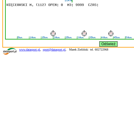
www.datasport.pl
,
sport@datasport.pl
,
Marek Zieliński tel. 602722968