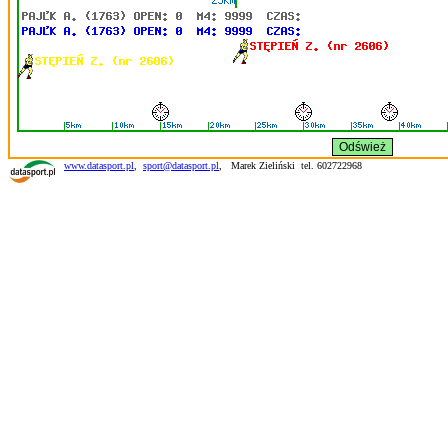
www.datasport.pl
,
sport@datasport.pl
,
Marek Zieliński tel. 602722968