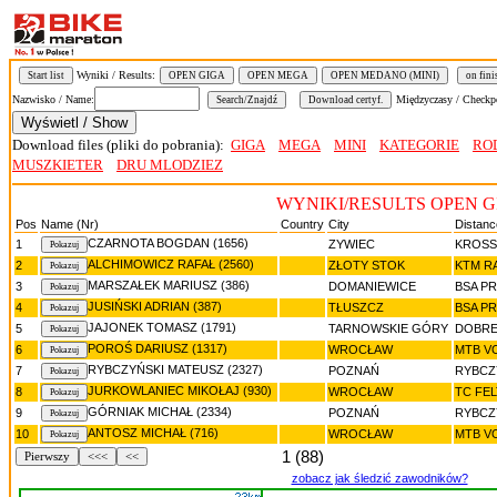
Wyniki / Results:
Start list
OPEN GIGA
OPEN MEGA
OPEN MEDANO (MINI)
on fini
Nazwisko / Name:
Międzyczasy / Checkp
Download files (pliki do pobrania):
GIGA
MEGA
MINI
KATEGORIE
RO
MUSZKIETER
DRU MLODZIEZ
WYNIKI/RESULTS OPEN G
Pos
Name (Nr)
Country
City
Distanc
CZARNOTA BOGDAN (1656)
1
ZYWIEC
KROSS
ALCHIMOWICZ RAFAŁ (2560)
2
ZŁOTY STOK
KTM R
MARSZAŁEK MARIUSZ (386)
3
DOMANIEWICE
BSA P
JUSIŃSKI ADRIAN (387)
4
TŁUSZCZ
BSA P
JAJONEK TOMASZ (1791)
5
TARNOWSKIE GÓRY
DOBRE
POROŚ DARIUSZ (1317)
6
WROCŁAW
MTB V
RYBCZYŃSKI MATEUSZ (2327)
7
POZNAŃ
RYBCZ
JURKOWLANIEC MIKOŁAJ (930)
8
WROCŁAW
TC FE
GÓRNIAK MICHAŁ (2334)
9
POZNAŃ
RYBCZ
ANTOSZ MICHAŁ (716)
10
WROCŁAW
MTB V
1 (88)
Pierwszy
<<<
<<
zobacz jak śledzić zawodników?