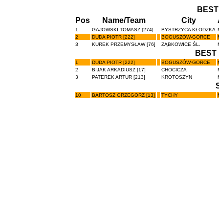
BEST
Pos
Name/Team
City
1
GAJOWSKI TOMASZ [274]
BYSTRZYCA KŁODZKA
2
DUDA PIOTR [222]
BOGUSZÓW-GORCE
3
KUREK PRZEMYSŁAW [76]
ZĄBKOWICE ŚL.
BEST 
1
DUDA PIOTR [222]
BOGUSZÓW-GORCE
2
BIJAK ARKADIUSZ [17]
CHOCICZA
3
PATEREK ARTUR [213]
KROTOSZYN
10
BARTOSZ GRZEGORZ [13]
TYCHY