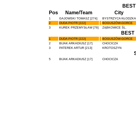
BEST
Pos
Name/Team
City
1
GAJOWSKI TOMASZ [274]
BYSTRZYCA KŁODZKA
2
DUDA PIOTR [222]
BOGUSZÓW-GORCE
3
KUREK PRZEMYSŁAW [76]
ZĄBKOWICE ŚL.
BEST 
1
DUDA PIOTR [222]
BOGUSZÓW-GORCE
2
BIJAK ARKADIUSZ [17]
CHOCICZA
3
PATEREK ARTUR [213]
KROTOSZYN
5
BIJAK ARKADIUSZ [17]
CHOCICZA