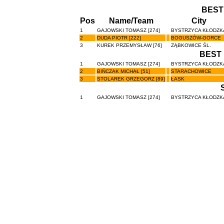
BEST
Pos
Name/Team
City
1
GAJOWSKI TOMASZ [274]
BYSTRZYCA KŁODZK
2
DUDA PIOTR [222]
BOGUSZÓW-GORCE
3
KUREK PRZEMYSŁAW [76]
ZĄBKOWICE ŚL.
BEST 
1
GAJOWSKI TOMASZ [274]
BYSTRZYCA KŁODZK
2
BIŃCZAK MICHAŁ [51]
STARACHOWICE
3
STOLAREK GRZEGORZ [89]
ŁASK
1
GAJOWSKI TOMASZ [274]
BYSTRZYCA KŁODZK