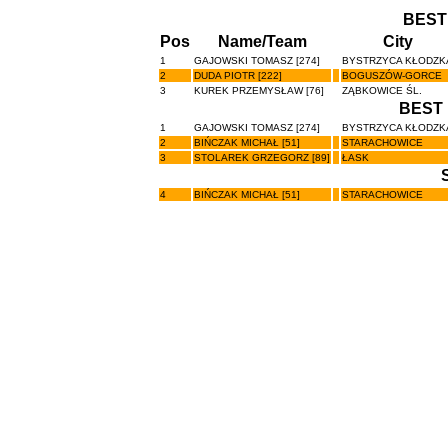
BEST
Pos
Name/Team
City
1
GAJOWSKI TOMASZ [274]
BYSTRZYCA KŁODZK
2
DUDA PIOTR [222]
BOGUSZÓW-GORCE
3
KUREK PRZEMYSŁAW [76]
ZĄBKOWICE ŚL.
BEST 
1
GAJOWSKI TOMASZ [274]
BYSTRZYCA KŁODZK
2
BIŃCZAK MICHAŁ [51]
STARACHOWICE
3
STOLAREK GRZEGORZ [89]
ŁASK
4
BIŃCZAK MICHAŁ [51]
STARACHOWICE