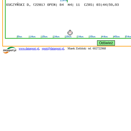
www.datasport.pl
,
sport@datasport.pl
,
Marek Zieliński tel. 602722968