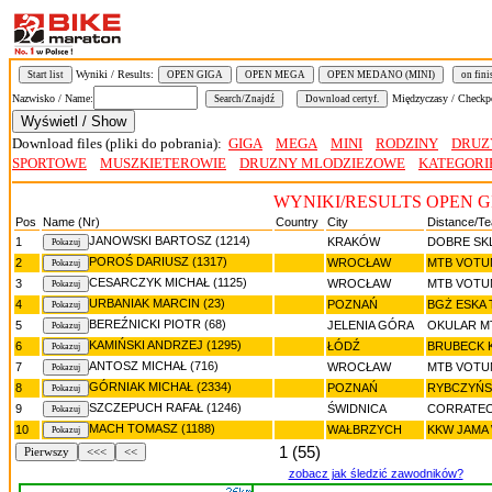
Wyniki / Results:
Start list
OPEN GIGA
OPEN MEGA
OPEN MEDANO (MINI)
on fini
Nazwisko / Name:
Międzyczasy / Checkp
Download files (pliki do pobrania):
GIGA
MEGA
MINI
RODZINY
DRUZ
SPORTOWE
MUSZKIETEROWIE
DRUZNY MLODZIEZOWE
KATEGORI
WYNIKI/RESULTS OPEN G
Pos
Name (Nr)
Country
City
Distance/T
JANOWSKI BARTOSZ (1214)
1
KRAKÓW
DOBRE SK
POROŚ DARIUSZ (1317)
2
WROCŁAW
MTB VOTU
CESARCZYK MICHAŁ (1125)
3
WROCŁAW
MTB VOTU
URBANIAK MARCIN (23)
4
POZNAŃ
BGŻ ESKA
BEREŹNICKI PIOTR (68)
5
JELENIA GÓRA
OKULAR M
KAMIŃSKI ANDRZEJ (1295)
6
ŁÓDŹ
BRUBECK 
ANTOSZ MICHAŁ (716)
7
WROCŁAW
MTB VOTU
GÓRNIAK MICHAŁ (2334)
8
POZNAŃ
RYBCZYŃSK
SZCZEPUCH RAFAŁ (1246)
9
ŚWIDNICA
CORRATEC
MACH TOMASZ (1188)
10
WAŁBRZYCH
KKW JAMA
1 (55)
Pierwszy
<<<
<<
zobacz jak śledzić zawodników?