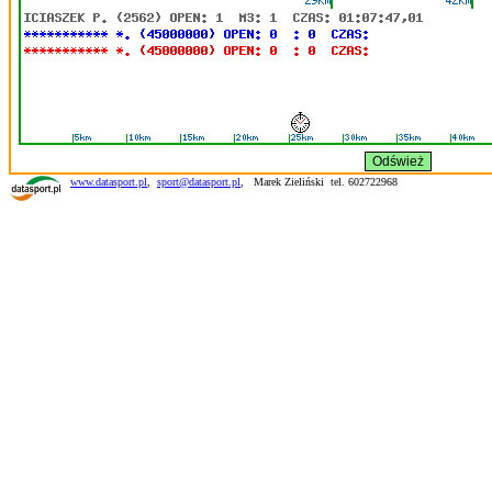
www.datasport.pl
,
sport@datasport.pl
,
Marek Zieliński tel. 602722968