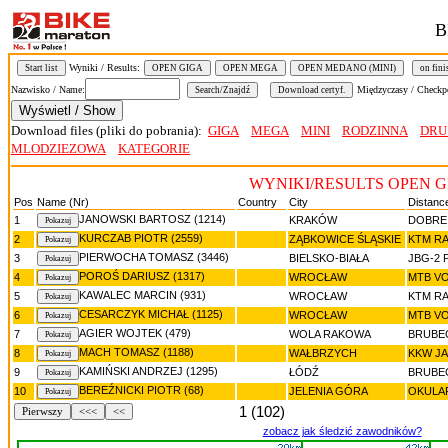
B
Wyniki / Results:
Start list
OPEN GIGA
OPEN MEGA
OPEN MEDANO (MINI)
on fini
Nazwisko / Name:
Międzyczasy / Checkp
Download files (pliki do pobrania):
GIGA
MEGA
MINI
RODZINNA
DRU
MLODZIEZOWA
KATEGORIE
WYNIKI/RESULTS OPEN G
Pos
Name (Nr)
Country
City
Distanc
JANOWSKI BARTOSZ (1214)
1
KRAKÓW
DOBRE
KURCZAB PIOTR (2559)
2
ZĄBKOWICE ŚLĄSKIE
KTM R
PIERWOCHA TOMASZ (3446)
3
BIELSKO-BIAŁA
JBG-2 
POROŚ DARIUSZ (1317)
4
WROCŁAW
MTB V
KAWALEC MARCIN (931)
5
WROCŁAW
KTM R
CESARCZYK MICHAŁ (1125)
6
WROCŁAW
MTB V
AGIER WOJTEK (479)
7
WOLA RAKOWA
BRUBE
MACH TOMASZ (1188)
8
WAŁBRZYCH
KKW J
KAMIŃSKI ANDRZEJ (1295)
9
ŁÓDŹ
BRUBE
BEREŹNICKI PIOTR (68)
10
JELENIA GÓRA
OKULA
1 (102)
Pierwszy
<<<
<<
zobacz jak śledzić zawodników?