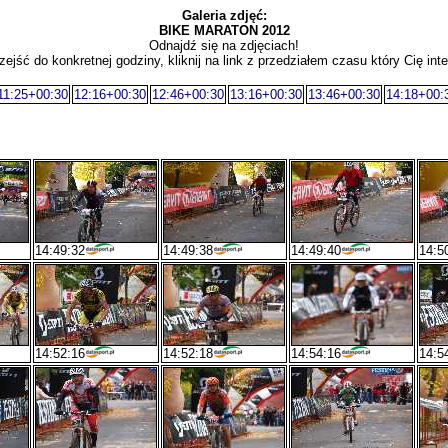
Galeria zdjęć:
BIKE MARATON 2012
Odnajdź się na zdjęciach!
zejść do konkretnej godziny, kliknij na link z przedziałem czasu który Cię inte
11:25+00:30
12:16+00:30
12:46+00:30
13:16+00:30
13:46+00:30
14:18+00:
14:49:32
14:49:38
14:49:40
14:5
14:52:16
14:52:18
14:54:16
14:5