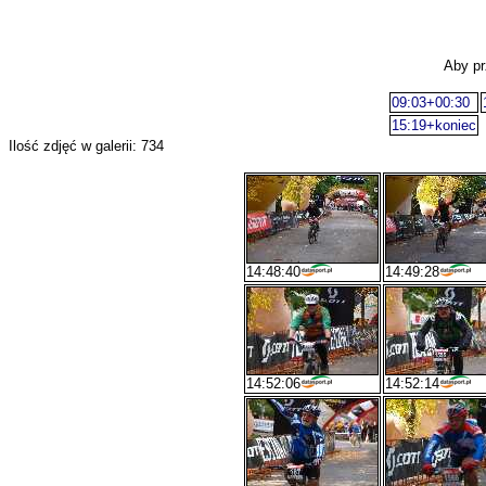
Aby pr
09:03+00:30
15:19+koniec
Ilość zdjęć w galerii: 734
14:48:40
14:49:28
14:52:06
14:52:14