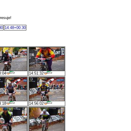
resuje!
30
14:48+00:30
0:04
14:51:32
4:18
14:56:02