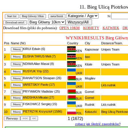
11. Bieg Ulicą Piotrko
Nr:
Start list
Bieg Główny 10km
meta/finish
Download files (pliki do pobrania):
OPEN 10KM
KOBIETY
KATWIEK
DR
WYNIKI/RESULTS Bieg Główn
Pos
Name (Nr)
Country
City
Distance/Team.
KIRUI Edwin (6)
1
Kapsowar
Unipes Team
KEN
ELISHA TARUS Meli (7)
2
Iten
KEN
NDIWA Allan Masai (8)
3
Kitale
Unipes Team
KEN
RUSYUK Yriy (22)
4
UKR
RAHAVTSON Stsiapan (26)
5
Mogilev
BLR
VARETSKIY Pavlo (17)
6
Lkb.rudnik
UKR
PRYYAMON Vladislav (25)
7
Gomel
BLR
ANDSHKA Mikalai (27)
8
Gomel
BLR
FISKOWICZ Sergiej (15)
9
Rudnik
Lkb.rudnik
UKR
PIETRZYK Krzysztof (1586)
10
Koluszki
Bieg Ulicą Piotrk
POL
1 (1672)
Pierwszy
<<<
<<
zobacz jak śledzić zawodników?