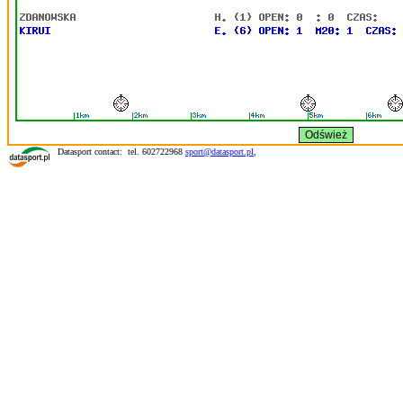
Datasport contact: tel. 602722968
sport@datasport.pl
,