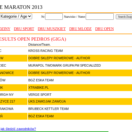
E MARATON 2013
Nr:
Nazwisko / Name:
DZINY
DRU SPORT
DRU MUSZKIET
DRU MLODZ
DRU OPEN
ESULTS OPEN PEDROS (GIGA)
Distance/Team.
C
KROSS RACING TEAM
ÓW
DOBRE SKLEPY ROWEROWE - AUTHOR
CIEC
MURAPOL TWOMARK GRUPA PM SPECIALIZED
ANOWICE
DOBRE SKLEPY ROWEROWE - AUTHOR
ZÓW
BGŻ ESKA TEAM
IK
XTRABIKE.PL
URGH NY
VERGE SPORT
ZYCE 217
UKS ZAWOJAK ZAWOJA
 RAKOWA
BRUBECK KETTLER TEAM
AŃ
BGŻ ESKA TEAM
 jak śledzić zawodników?