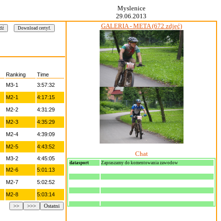
Myslenice
29.06.2013
GALERIA - META (672 zdjęć)
Ranking
Time
M3-1
3:57:32
M2-1
4:17:15
M2-2
4:31:29
M2-3
4:35:29
M2-4
4:39:09
M2-5
4:43:52
Chat
M3-2
4:45:05
datasport
Zapraszamy do komentowania zawodow
M2-6
5:01:13
M2-7
5:02:52
M2-8
5:03:14
>>
>>>
Ostatni