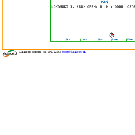
Datasport contact: tel. 602722968
sport@datasport.pl
,