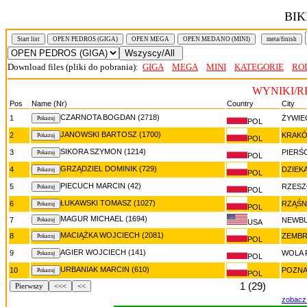
BIK
Start list
OPEN PEDROS (GIGA)
OPEN MEGA
OPEN MEDANO (MINI)
meta/finish
Download files (pliki do pobrania):
GIGA
MEGA
MINI
KATEGORIE
RO
WYNIKI/R
Pos
Name (Nr)
Country
City
CZARNOTA BOGDAN (2718)
1
ŻYWIE
POL
JANOWSKI BARTOSZ (1700)
2
KRAK
POL
SIKORA SZYMON (1214)
3
PIERŚ
POL
GRZĄDZIEL DOMINIK (729)
4
DZIEK
POL
PIECUCH MARCIN (42)
5
RZES
POL
ŁUKAWSKI TOMASZ (1027)
6
RZĄŚN
POL
MAGUR MICHAEL (1694)
7
NEWB
USA
MACIĄŻKA WOJCIECH (2081)
8
ZEMBR
POL
AGIER WOJCIECH (141)
9
WOLA
POL
URBANIAK MARCIN (610)
10
POZN
POL
1 (29)
Pierwszy
<<<
<<
zobacz