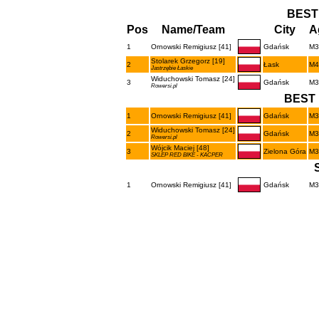
BEST
Pos
Name/Team
City
A
1
Ornowski Remigiusz [41]
Gdańsk
M3
Stolarek Grzegorz [19]
2
Łask
M4
Jastrzębie Łaskie
Widuchowski Tomasz [24]
3
Gdańsk
M3
Rowersi.pl
BEST 
1
Ornowski Remigiusz [41]
Gdańsk
M3
Widuchowski Tomasz [24]
2
Gdańsk
M3
Rowersi.pl
Wójcik Maciej [48]
3
Zielona Góra
M3
SKLEP RED BIKE - KACPER
1
Ornowski Remigiusz [41]
Gdańsk
M3