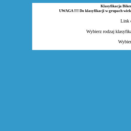
Klasyfikacja Bike
UWAGA !!!! Do klasyfikacji w grupach wieko
Link 
Wybierz rodzaj klasyfi
Wybier