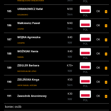
5km
#BIEGAJLESZNO ŚWIĘCIECHOWA
POL
URBANOWICZ Rafał
M30
185
OK
5km
KOSZANOWO
POL
Wałkiewicz Paweł
M40
186
OK
5km
LESZNO
POL
WOJNA Agnieszka
K40
187
OK
NW
CZEMPIŃ
POL
WOŹNIAK Hania
K40
188
OK
NW
ŚMIGIEL
POL
ZIEGLER Barbara
K70+
189
OK
NW
INDYWIDUALNIE LIPNO
POL
ZIELIŃSKA Kinga
K50
190
OK
5km
OKFIR ŚMIGIEL KOŚCIAN
POL
K30
191
Zawodnik Anonimowy
OK
NW
POL
koniec osób