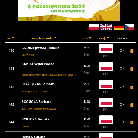
Nr
Nazwisko Imię
Filtr
Kraj
Opłata
ANDRZEJEWSKI Tobiasz
M20
140
OK
5km
NOWA WIEŚ
POL
BARTKOWIAK Iwona
K50
141
OK
5km
POL
LEŚNE DZIKI PRZYJACIELSKA GRUPA BIEGOWA LESZNO
BŁAŻEJCZAK Tomasz
M30
142
OK
5km
#BIEGAJLESZNO LESZNO
POL
BOGUCKA Barbara
K50
143
OK
5km
RUN TEAM RYDZYNA RAKONIEWICE
POL
BORECKA Dorota
K50
144
OK
NW
CZEMPIŃ
POL
DANEK Łukasz
M20