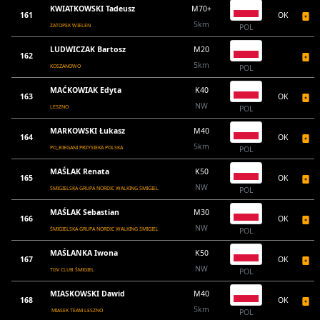
KWIATKOWSKI Tadeusz
M70+
161
OK
5km
ZATOPEK WIELEN
POL
LUDWICZAK Bartosz
M20
162
5km
KOSZANOWO
POL
MAĆKOWIAK Edyta
K40
163
OK
NW
LESZNO
POL
MARKOWSKI Łukasz
M40
164
OK
5km
PO_BIEGANI PRZYSIEKA POLSKA
POL
MAŚLAK Renata
K50
165
OK
NW
ŚMIGIELSKA GRUPA NORDIC WALKING ŚMIGIEL
POL
MAŚLAK Sebastian
M30
166
OK
NW
ŚMIGIELSKA GRUPA NORDIC WALKING ŚMIGIEL
POL
MAŚLANKA Iwona
K50
167
OK
NW
TGV CLUB ŚMIGIEL
POL
MIASKOWSKI Dawid
M40
168
OK
5km
MIASEK TEAM LESZNO
POL