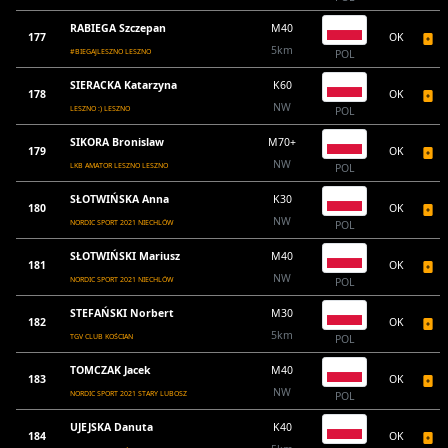
RABIEGA Szczepan
M40
177
OK
5km
#BIEGAJLESZNO LESZNO
POL
SIERACKA Katarzyna
K60
178
OK
NW
LESZNO :) LESZNO
POL
SIKORA Bronislaw
M70+
179
OK
NW
LKB AMATOR LESZNO LESZNO
POL
SŁOTWIŃSKA Anna
K30
180
OK
NW
NORDIC SPORT 2021 NIECHLÓW
POL
SŁOTWIŃSKI Mariusz
M40
181
OK
NW
NORDIC SPORT 2021 NIECHLÓW
POL
STEFAŃSKI Norbert
M30
182
OK
5km
TGV CLUB KOŚCIAN
POL
TOMCZAK Jacek
M40
183
OK
NW
NORDIC SPORT 2021 STARY LUBOSZ
POL
UJEJSKA Danuta
K40
184
OK