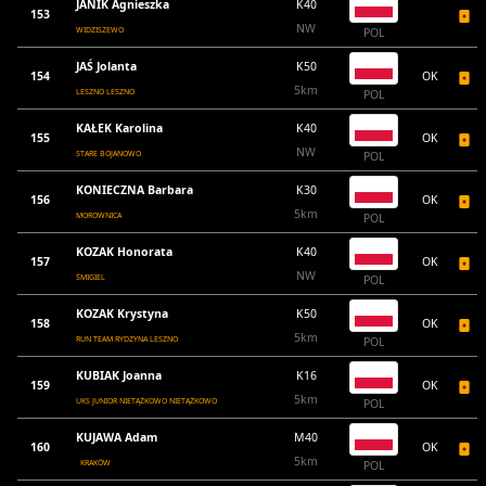
JANIK Agnieszka
K40
153
NW
WIDZISZEWO
POL
JAŚ Jolanta
K50
154
OK
5km
LESZNO LESZNO
POL
KAŁEK Karolina
K40
155
OK
NW
STARE BOJANOWO
POL
KONIECZNA Barbara
K30
156
OK
5km
MOROWNICA
POL
KOZAK Honorata
K40
157
OK
NW
ŚMIGIEL
POL
KOZAK Krystyna
K50
158
OK
5km
RUN TEAM RYDZYNA LESZNO
POL
KUBIAK Joanna
K16
159
OK
5km
UKS JUNIOR NIETĄŻKOWO NIETĄŻKOWO
POL
KUJAWA Adam
M40
160
OK
5km
KRAKÓW
POL