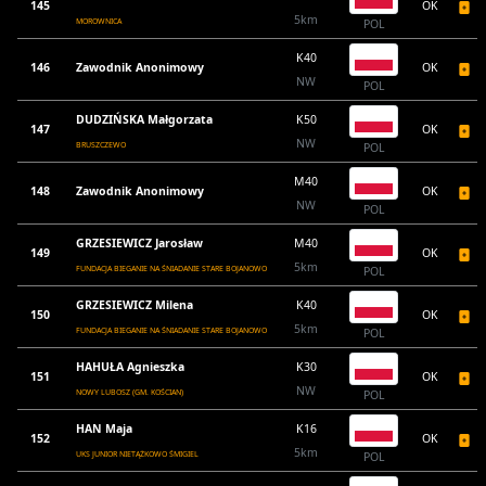
145
OK
5km
MOROWNICA
POL
K40
146
Zawodnik Anonimowy
OK
NW
POL
DUDZIŃSKA Małgorzata
K50
147
OK
NW
BRUSZCZEWO
POL
M40
148
Zawodnik Anonimowy
OK
NW
POL
GRZESIEWICZ Jarosław
M40
149
OK
5km
FUNDACJA BIEGANIE NA ŚNIADANIE STARE BOJANOWO
POL
GRZESIEWICZ Milena
K40
150
OK
5km
FUNDACJA BIEGANIE NA ŚNIADANIE STARE BOJANOWO
POL
HAHUŁA Agnieszka
K30
151
OK
NW
NOWY LUBOSZ (GM. KOŚCIAN)
POL
HAN Maja
K16
152
OK
5km
UKS JUNIOR NIETĄŻKOWO ŚMIGIEL
POL