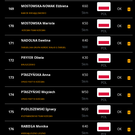
MOSTOWSKA-NOWAK Elżbieta
K60
169
OK
5km
BABCIE BIEGAJĄ ŻAKOWO
POL
MOSTOWSKA Mariola
K50
170
OK
5km
KOŚCIAN TEAM KOŚCIAN
POL
NADOLNA Ewelina
K40
171
OK
NW
ŚMIGIELSKA GRUPA NORDIC WALKI G ŚMIGIEL
POL
PRYFER Oliwia
K30
172
5km
BRUSZCZEWO
POL
PTASZYŃSKA Anna
K50
173
OK
5km
SPEED FEET16 KOŚCIAN
POL
PTASZYŃSKI Wojciech
M50
174
OK
5km
SPEED FEET16 KOŚCIAN
POL
PUDLISZEWSKI Ignacy
M20
175
OK
5km
#SZYMANOWSKI TEAM KOŚCIAN
POL
RABIEGA Monika
K40
176
OK
5km
#BIEGAJLESZNO LESZNO
POL