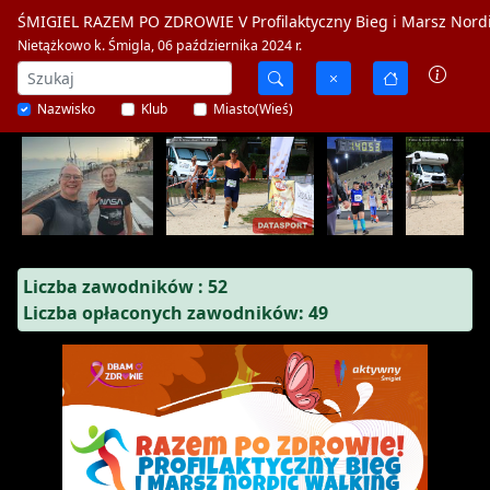
ŚMIGIEL RAZEM PO ZDROWIE V Profilaktyczny Bieg i Marsz Nord
Nietążkowo k. Śmigla, 06 października 2024 r.
Nazwisko
Klub
Miasto(Wieś)
Liczba zawodników : 52
Liczba opłaconych zawodników: 49