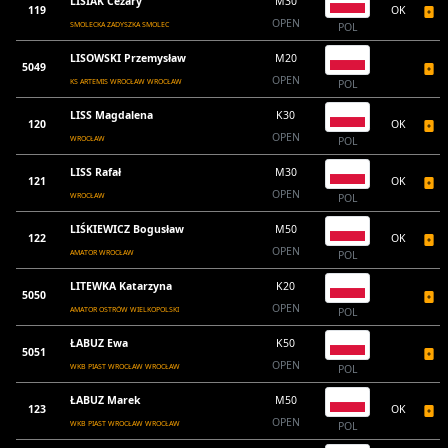
LISIAK Cezary
M30
119
OK
OPEN
SMOLECKA ZADYSZKA SMOLEC
POL
LISOWSKI Przemysław
M20
5049
OPEN
KS ARTEMIS WROCŁAW WROCŁAW
POL
LISS Magdalena
K30
120
OK
OPEN
WROCŁAW
POL
LISS Rafał
M30
121
OK
OPEN
WROCŁAW
POL
LIŚKIEWICZ Bogusław
M50
122
OK
OPEN
AMATOR WROCŁAW
POL
LITEWKA Katarzyna
K20
5050
OPEN
AMATOR OSTRÓW WIELKOPOLSKI
POL
ŁABUZ Ewa
K50
5051
OPEN
WKB PIAST WROCŁAW WROCŁAW
POL
ŁABUZ Marek
M50
123
OK
OPEN
WKB PIAST WROCŁAW WROCŁAW
POL