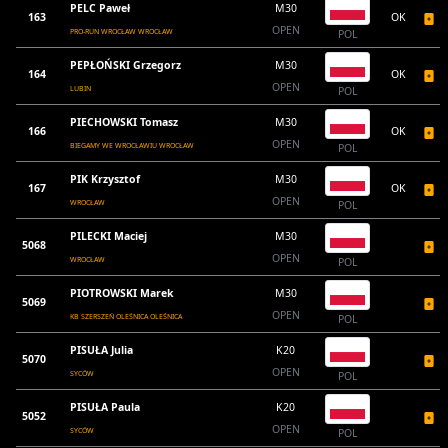
PELC Paweł
M30
163
OK
OPEN
PRO-RUN WROCŁAW WROCŁAW
POL
PEPŁOŃSKI Grzegorz
M30
164
OK
OPEN
LUBIN
POL
PIECHOWSKI Tomasz
M30
166
OK
OPEN
BIEGAMY WE WROCŁAWIU WROCŁAW
POL
PIK Krzysztof
M30
167
OK
OPEN
WROCŁAW
POL
PILECKI Maciej
M30
5068
OPEN
WROCŁAW
POL
PIOTROWSKI Marek
M30
5069
OPEN
KB SZERSZEŃ OLEŚNICA OLEŚNICA
POL
PISUŁA Julia
K20
5070
OPEN
SYCÓW
POL
PISUŁA Paula
K20
5052
OPEN
SYCÓW
POL