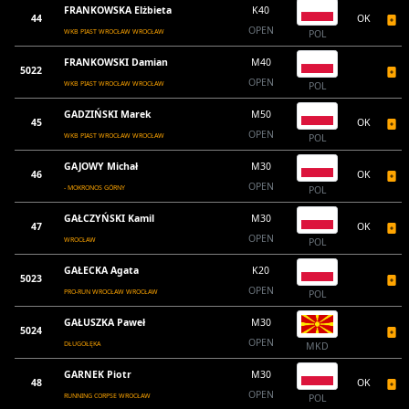
FRANKOWSKA Elżbieta
K40
44
OK
OPEN
WKB PIAST WROCŁAW WROCŁAW
POL
FRANKOWSKI Damian
M40
5022
OPEN
WKB PIAST WROCŁAW WROCŁAW
POL
GADZIŃSKI Marek
M50
45
OK
OPEN
WKB PIAST WROCŁAW WROCŁAW
POL
GAJOWY Michał
M30
46
OK
OPEN
- MOKRONOS GÓRNY
POL
GAŁCZYŃSKI Kamil
M30
47
OK
OPEN
WROCŁAW
POL
GAŁECKA Agata
K20
5023
OPEN
PRO-RUN WROCŁAW WROCŁAW
POL
GAŁUSZKA Paweł
M30
5024
OPEN
DŁUGOŁĘKA
MKD
GARNEK Piotr
M30
48
OK
OPEN
RUNNING CORPSE WROCŁAW
POL