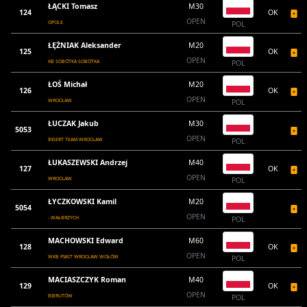
ŁĄCKI Tomasz
M30
124
OK
OPEN
OPOLE
POL
ŁĘŻNIAK Aleksander
M20
125
OK
OPEN
KB SOBÓTKA SOBÓTKA
POL
ŁOŚ Michał
M20
126
OK
OPEN
WROCŁAW
POL
ŁUCZAK Jakub
M30
5053
OPEN
INSERT TEAM WROCŁAW
POL
ŁUKASZEWSKI Andrzej
M40
127
OK
OPEN
WROCŁAW
POL
ŁYCZKOWSKI Kamil
M20
5054
OPEN
- WAŁBRZYCH
POL
MACHOWSKI Edward
M60
128
OK
OPEN
WKB PIAST WROCŁAW WOŁÓW
POL
MACIASZCZYK Roman
M40
129
OK
OPEN
BIERUTÓW
POL