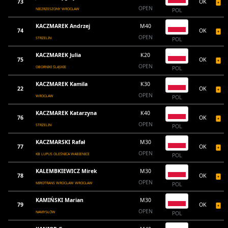
73
OK
OPEN
NIEZRZESZONY WROCŁAW
POL
KACZMAREK Andrzej
M40
74
OK
OPEN
STRZELIN
POL
KACZMAREK Julia
K20
75
OK
OPEN
OBORNIKI ŚLĄSKIE
POL
KACZMAREK Kamila
K30
22
OK
OPEN
WROCŁAW
POL
KACZMAREK Katarzyna
K40
76
OK
OPEN
STRZELIN
POL
KACZMARSKI Rafał
M30
77
OK
OPEN
KB LUPUS OLEŚNICA WABIENICE
POL
KALEMBKIEWICZ Mirek
M30
78
OK
OPEN
MIROTRANS WROCŁAW WROCŁAW
POL
KAMIŃSKI Marian
M30
79
OK
OPEN
NAMYSŁÓW
POL