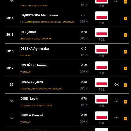
36
OK
OPEN
KAROL, ZWOLNIJ! WROCŁAW
POL
DĄBKOWSKA Magdalena
K30
5014
OPEN
I TY MOŻESZ ZOSTAĆ MARATOŃCZYKIEM 2013 WROCŁAW
POL
DEC Jakub
M20
5015
OPEN
BASEMENT WORKOUT SOBÓTKA
POL
DĘBSKA Agnieszka
K40
5016
OPEN
WROCŁAW
POL
DOLIŃSKI Tomasz
M50
5017
OPEN
WROCŁAW
POL
DROSZCZ Jacek
M40
37
OK
OPEN
SEKCJA BIEGOWA DBWD WKP-W WROCŁAW
POL
DUBIJ Leon
M70
38
OK
OPEN
WKB PIAST WROCŁAW WROCŁAW
POL
DUPLA Konrad
M30
39
OK
OPEN
WROCŁAW
POL