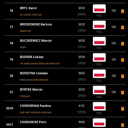
BRYL Karol
M30
16
OK
OPEN
IRC KOWALE WROCŁAW
POL
BRZOZOWSKI Bartosz
M20
17
OK
OPEN
NAMYSŁÓW
POL
BUCZKIEWICZ Marcin
M30
18
OK
OPEN
BRZEG
POL
BUDNIK Łukasz
M30
19
OK
OPEN
KB VAMOS AMIGOS WROCŁAW WROCŁAW
POL
BUNDYRA Czeslaw
M60
20
OK
OPEN
WROCŁAW-KUŹNIKI WROCLAW
POL
BYRTEK Marcin
M30
21
OK
OPEN
WROCŁAW
POL
CHODORSKA Paulina
K16
5010
OPEN
WKB PIAST WROCŁAW WROCŁAW
POL
CHODORSKI Piotr
M40
5011