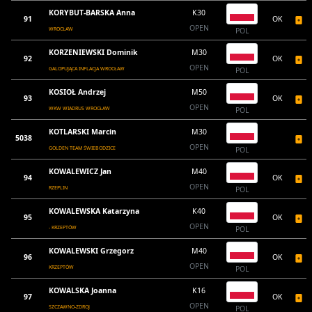
KORYBUT-BARSKA Anna
K30
91
OK
OPEN
WROCŁAW
POL
KORZENIEWSKI Dominik
M30
92
OK
OPEN
GALOPUJĄCA INFLACJA WROCŁAW
POL
KOSIOŁ Andrzej
M50
93
OK
OPEN
WKW WIADRUS WROCŁAW
POL
KOTLARSKI Marcin
M30
5038
OPEN
GOLDEN TEAM ŚWIEBODZICE
POL
KOWALEWICZ Jan
M40
94
OK
OPEN
RZEPLIN
POL
KOWALEWSKA Katarzyna
K40
95
OK
OPEN
- KRZEPTÓW
POL
KOWALEWSKI Grzegorz
M40
96
OK
OPEN
KRZEPTÓW
POL
KOWALSKA Joanna
K16
97
OK
OPEN
SZCZAWNO-ZDROJ
POL