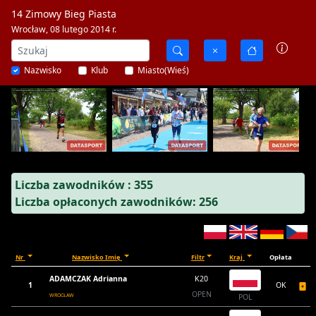
14 Zimowy Bieg Piasta
Wrocław, 08 lutego 2014 r.
Nazwisko
Klub
Miasto(Wieś)
Liczba zawodników : 355
Liczba opłaconych zawodników: 256
Nr
Nazwisko Imię
Filtr
Kraj
Opłata
ADAMCZAK Adrianna
K20
1
OK
OPEN
WROCŁAW
POL