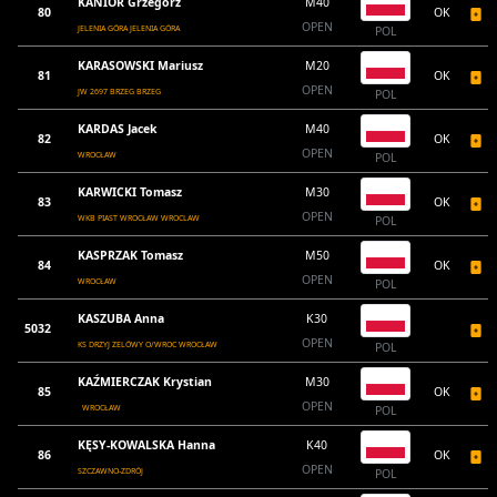
KANIOR Grzegorz
M40
80
OK
OPEN
JELENIA GÓRA JELENIA GÓRA
POL
KARASOWSKI Mariusz
M20
81
OK
OPEN
JW 2697 BRZEG BRZEG
POL
KARDAS Jacek
M40
82
OK
OPEN
WROCŁAW
POL
KARWICKI Tomasz
M30
83
OK
OPEN
WKB PIAST WROCŁAW WROCLAW
POL
KASPRZAK Tomasz
M50
84
OK
OPEN
WROCŁAW
POL
KASZUBA Anna
K30
5032
OPEN
KS DRZYJ ZELÓWY O/WROC WROCŁAW
POL
KAŹMIERCZAK Krystian
M30
85
OK
OPEN
WROCŁAW
POL
KĘSY-KOWALSKA Hanna
K40
86
OK
OPEN
SZCZAWNO-ZDRÓJ
POL