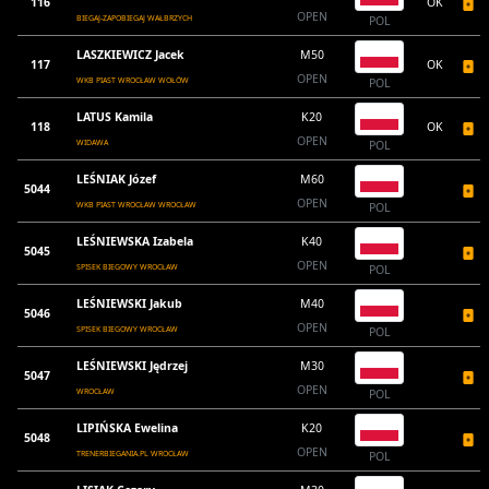
116
OK
OPEN
BIEGAJ-ZAPOBIEGAJ WAŁBRZYCH
POL
LASZKIEWICZ Jacek
M50
117
OK
OPEN
WKB PIAST WROCŁAW WOŁÓW
POL
LATUS Kamila
K20
118
OK
OPEN
WIDAWA
POL
LEŚNIAK Józef
M60
5044
OPEN
WKB PIAST WROCŁAW WROCŁAW
POL
LEŚNIEWSKA Izabela
K40
5045
OPEN
SPISEK BIEGOWY WROCŁAW
POL
LEŚNIEWSKI Jakub
M40
5046
OPEN
SPISEK BIEGOWY WROCŁAW
POL
LEŚNIEWSKI Jędrzej
M30
5047
OPEN
WROCŁAW
POL
LIPIŃSKA Ewelina
K20
5048
OPEN
TRENERBIEGANIA.PL WROCŁAW
POL