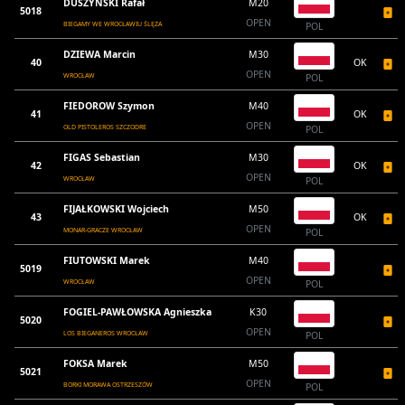
DUSZYŃSKI Rafał
M20
5018
OPEN
BIEGAMY WE WROCŁAWIU ŚLĘZA
POL
DZIEWA Marcin
M30
40
OK
OPEN
WROCŁAW
POL
FIEDOROW Szymon
M40
41
OK
OPEN
OLD PISTOLEROS SZCZODRE
POL
FIGAS Sebastian
M30
42
OK
OPEN
WROCŁAW
POL
FIJAŁKOWSKI Wojciech
M50
43
OK
OPEN
MONAR-GRACZE WROCŁAW
POL
FIUTOWSKI Marek
M40
5019
OPEN
WROCŁAW
POL
FOGIEL-PAWŁOWSKA Agnieszka
K30
5020
OPEN
LOS BIEGANEROS WROCŁAW
POL
FOKSA Marek
M50
5021
OPEN
BORKI MORAWA OSTRZESZÓW
POL