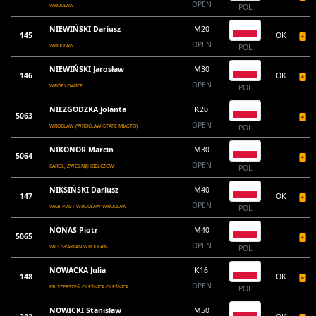
OPEN
WROCŁAW
POL
NIEWIŃSKI Dariusz
M20
145
OK
OPEN
WROCŁAW
POL
NIEWIŃSKI Jarosław
M30
146
OK
OPEN
WRÓBLOWICE
POL
NIEZGODZKA Jolanta
K20
5063
OPEN
WROCŁAW (WROCŁAW-STARE MIASTO)
POL
NIKONOR Marcin
M30
5064
OPEN
KAROL, ZWOLNIJ! KIEŁCZÓW
POL
NIKSIŃSKI Dariusz
M40
147
OK
OPEN
WKB PIAST WROCŁAW WROCŁAW
POL
NONAS Piotr
M40
5065
OPEN
WCT SPARTAN WROCŁAW
POL
NOWACKA Julia
K16
148
OK
OPEN
KB SZERSZEŃ OLEŚNICA OLEŚNICA
POL
NOWICKI Stanisław
M50