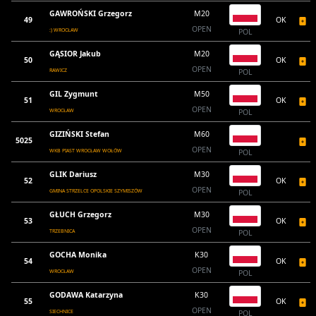
GAWROŃSKI Grzegorz
M20
49
OK
OPEN
:) WROCŁAW
POL
GĄSIOR Jakub
M20
50
OK
OPEN
RAWICZ
POL
GIL Zygmunt
M50
51
OK
OPEN
WROCŁAW
POL
GIZIŃSKI Stefan
M60
5025
OPEN
WKB PIAST WROCŁAW WOŁÓW
POL
GLIK Dariusz
M30
52
OK
OPEN
GMINA STRZELCE OPOLSKIE SZYMISZÓW
POL
GŁUCH Grzegorz
M30
53
OK
OPEN
TRZEBNICA
POL
GOCHA Monika
K30
54
OK
OPEN
WROCŁAW
POL
GODAWA Katarzyna
K30
55
OK
OPEN
SIECHNICE
POL