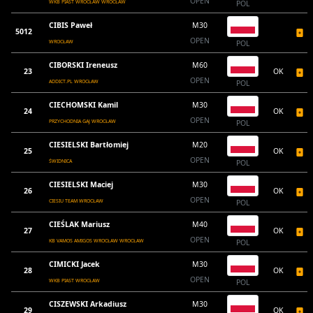
OPEN
WKB PIAST WROCŁAW WROCŁAW
POL
CIBIS Paweł
M30
5012
OPEN
WROCŁAW
POL
CIBORSKI Ireneusz
M60
23
OK
OPEN
ADDICT.PL WROCŁAW
POL
CIECHOMSKI Kamil
M30
24
OK
OPEN
PRZYCHODNIA GAJ WROCŁAW
POL
CIESIELSKI Bartłomiej
M20
25
OK
OPEN
ŚWIDNICA
POL
CIESIELSKI Maciej
M30
26
OK
OPEN
CIESIU TEAM WROCŁAW
POL
CIEŚLAK Mariusz
M40
27
OK
OPEN
KB VAMOS AMIGOS WROCŁAW WROCŁAW
POL
CIMICKI Jacek
M30
28
OK
OPEN
WKB PIAST WROCŁAW
POL
CISZEWSKI Arkadiusz
M30
29
OK