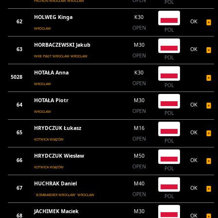
OPEN
PRO-RUN WROCŁAW WROCŁAW
POL
HOLWEG Kinga
K30
62
OK
OPEN
WROCŁAW
POL
HORBACZEWSKI Jakub
M30
63
OK
OPEN
WKB PIAST WROCŁAW WROCŁAW
POL
HOTAŁA Anna
K30
5028
OPEN
WROCŁAW
POL
HOTAŁA Piotr
M30
64
OK
OPEN
WROCŁAW
POL
HRYDCZUK Łukasz
M16
65
OK
OPEN
KOTWICA WIĄZÓW
POL
HRYDCZUK Wiesław
M50
66
OK
OPEN
KOTWICA WIĄZÓW
POL
HUCHRAK Daniel
M40
67
OK
OPEN
` BOMBARDIER WROCŁAW` WROCŁAW
POL
JACHIMEK Maciek
M30
68
OK