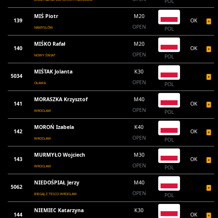
POL
MIŚ Piotr
M20
139
OK
OPEN
NAMYSŁÓW
POL
MIŚKO Rafał
M20
140
OK
OPEN
NOWY ŚWIAT
POL
MIŚTAK Jolanta
K30
5034
OPEN
OŁAWA
POL
MORASZKA Krzysztof
M40
141
OK
OPEN
WROCŁAW
POL
MOROŃ Izabela
K40
142
OK
OPEN
WROCŁAW
POL
MURMYŁO Wojciech
M30
143
OK
OPEN
WROCŁAW
POL
NIEDOŚPIAŁ Jerzy
M40
5062
OPEN
BIEGAJ Z TESCO WROCŁAW
POL
NIEMIEC Katarzyna
K30
144
OK