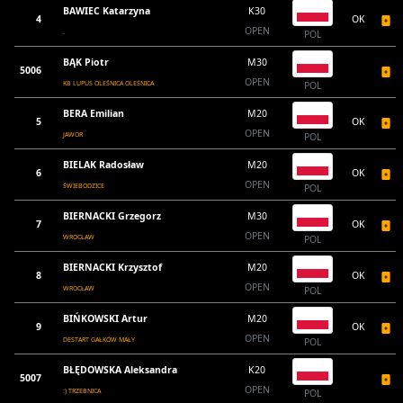
BAWIEC Katarzyna
K30
4
OK
OPEN
.
POL
BĄK Piotr
M30
5006
OPEN
KB LUPUS OLEŚNICA OLEŚNICA
POL
BERA Emilian
M20
5
OK
OPEN
JAWOR
POL
BIELAK Radosław
M20
6
OK
OPEN
ŚWIEBODZICE
POL
BIERNACKI Grzegorz
M30
7
OK
OPEN
WROCŁAW
POL
BIERNACKI Krzysztof
M20
8
OK
OPEN
WROCŁAW
POL
BIŃKOWSKI Artur
M20
9
OK
OPEN
DESTART GAŁKÓW MAŁY
POL
BŁĘDOWSKA Aleksandra
K20
5007
OPEN
:) TRZEBNICA
POL