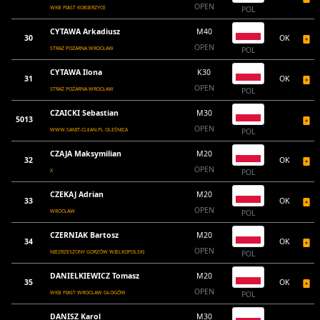
OPEN
WKB PIAST KOBIERZYCE
POL
CYTAWA Arkadiusz
M40
30
OK
OPEN
STRAŻ POŻARNA WROCŁAW
POL
CYTAWA Ilona
K30
31
OK
OPEN
STRAŻ POŻARNA WROCŁAW
POL
CZAICKI Sebastian
M30
5013
OPEN
WWW.SANIT-CLEAN.PL OLEŚNICA
POL
CZAJA Maksymilian
M20
32
OK
OPEN
X
POL
CZEKAJ Adrian
M20
33
OK
OPEN
WROCŁAW
POL
CZERNIAK Bartosz
M20
34
OK
OPEN
NIEZRZESZONY GORZÓW WIELKOPOLSKI
POL
DANIELKIEWICZ Tomasz
M20
35
OK
OPEN
WKB PIAST WROCŁAW GŁOGÓW
POL
DANISZ Karol
M30