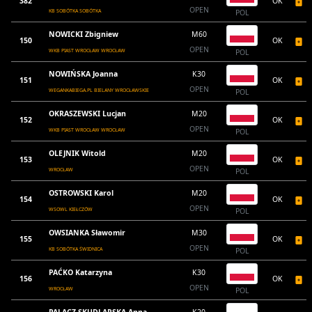
382
OK
OPEN
KB SOBÓTKA SOBÓTKA
POL
NOWICKI Zbigniew
M60
150
OK
OPEN
WKB PIAST WROCŁAW WROCŁAW
POL
NOWIŃSKA Joanna
K30
151
OK
OPEN
WEGANKABIEGA.PL BIELANY WROCŁAWSKIE
POL
OKRASZEWSKI Lucjan
M20
152
OK
OPEN
WKB PIAST WROCŁAW WROCŁAW
POL
OLEJNIK Witold
M20
153
OK
OPEN
WROCŁAW
POL
OSTROWSKI Karol
M20
154
OK
OPEN
WSOWL KIEŁCZÓW
POL
OWSIANKA Sławomir
M30
155
OK
OPEN
KB SOBÓTKA ŚWIDNICA
POL
PAĆKO Katarzyna
K30
156
OK
OPEN
WROCŁAW
POL