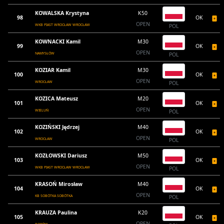
KOWALSKA Krystyna
K50
98
OK
OPEN
WKB PIAST WROCŁAW WROCŁAW
POL
KOWNACKI Kamil
M30
99
OK
OPEN
NAMYSŁÓW
POL
KOZIAR Kamil
M30
100
OK
OPEN
WROCŁAW
POL
KOZICA Mateusz
M20
101
OK
OPEN
WIELUŃ
POL
KOZIŃSKI Jędrzej
M40
102
OK
OPEN
WROCŁAW
POL
KOZŁOWSKI Dariusz
M50
103
OK
OPEN
WKB PIAST WROCŁAW WROCŁAW
POL
KRASOŃ Mirosław
M40
104
OK
OPEN
KB SOBÓTKA SOBÓTKA
POL
KRAUZA Paulina
K20
105
OK
OPEN