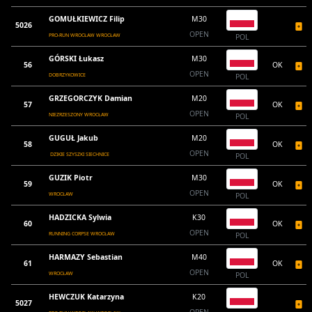
GOMUŁKIEWICZ Filip
M30
5026
OPEN
PRO-RUN WROCŁAW WROCŁAW
POL
GÓRSKI Łukasz
M30
56
OK
OPEN
DOBRZYKOWICE
POL
GRZEGORCZYK Damian
M20
57
OK
OPEN
NIEZRZESZONY WROCŁAW
POL
GUGUŁ Jakub
M20
58
OK
OPEN
DZIKIE SZYSZKI SIECHNICE
POL
GUZIK Piotr
M30
59
OK
OPEN
WROCŁAW
POL
HADZICKA Sylwia
K30
60
OK
OPEN
RUNNING CORPSE WROCŁAW
POL
HARMAZY Sebastian
M40
61
OK
OPEN
WROCŁAW
POL
HEWCZUK Katarzyna
K20
5027