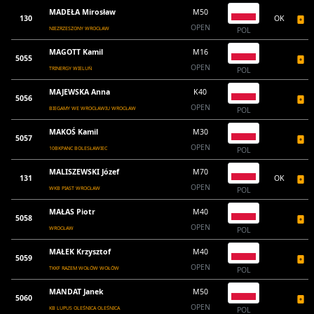
MADEŁA Mirosław
M50
130
OK
OPEN
NIEZRZESZONY WROCŁAW
POL
MAGOTT Kamil
M16
5055
OPEN
TRINERGY WIELUŃ
POL
MAJEWSKA Anna
K40
5056
OPEN
BIEGAMY WE WROCŁAWIU WROCŁAW
POL
MAKOŚ Kamil
M30
5057
OPEN
10BKPANC BOLESŁAWIEC
POL
MALISZEWSKI Józef
M70
131
OK
OPEN
WKB PIAST WROCŁAW
POL
MAŁAS Piotr
M40
5058
OPEN
WROCŁAW
POL
MAŁEK Krzysztof
M40
5059
OPEN
TKKF RAZEM WOŁÓW WOŁÓW
POL
MANDAT Janek
M50
5060
OPEN
KB LUPUS OLEŚNICA OLEŚNICA
POL