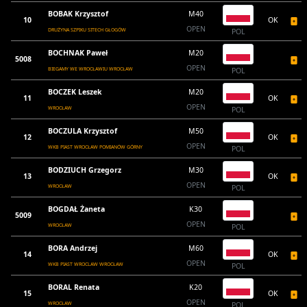
BOBAK Krzysztof
M40
10
OK
OPEN
DRUŻYNA SZPIKU SITECH GŁOGÓW
POL
BOCHNAK Paweł
M20
5008
OPEN
BIEGAMY WE WROCŁAWIU WROCŁAW
POL
BOCZEK Leszek
M20
11
OK
OPEN
WROCŁAW
POL
BOCZULA Krzysztof
M50
12
OK
OPEN
WKB PIAST WROCŁAW POMIANÓW GÓRNY
POL
BODZIUCH Grzegorz
M30
13
OK
OPEN
WROCŁAW
POL
BOGDAŁ Żaneta
K30
5009
OPEN
WROCŁAW
POL
BORA Andrzej
M60
14
OK
OPEN
WKB PIAST WROCLAW WROCŁAW
POL
BORAL Renata
K20
15
OK
OPEN
WROCŁAW
POL