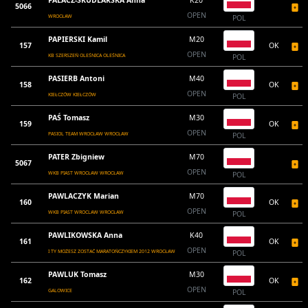
PALACZ-SKUDLARSKA Anna
K20
5066
OPEN
WROCŁAW
POL
PAPIERSKI Kamil
M20
157
OK
OPEN
KB SZERSZEŃ OLEŚNICA OLEŚNICA
POL
PASIERB Antoni
M40
158
OK
OPEN
KIEŁCZÓW KIEŁCZÓW
POL
PAŚ Tomasz
M30
159
OK
OPEN
PASIOL TEAM WROCŁAW WROCŁAW
POL
PATER Zbigniew
M70
5067
OPEN
WKB PIAST WROCŁAW WROCŁAW
POL
PAWLACZYK Marian
M70
160
OK
OPEN
WKB PIAST WROCLAW WROCŁAW
POL
PAWLIKOWSKA Anna
K40
161
OK
OPEN
I TY MOŻESZ ZOSTAĆ MARATOŃCZYKIEM 2012 WROCŁAW
POL
PAWLUK Tomasz
M30
162
OK
OPEN
GALOWICE
POL