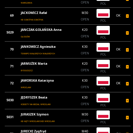
OPEN
WARSZAWA
POL
JACKOWICZ Rafał
M30
69
OK
OPEN
KB SOBÓTKA SOBÓTKA
POL
JANCZAK-GOLAŃSKA Anna
K20
5029
OPEN
GŁOGÓW
POL
JANKOWICZ Agnieszka
K30
70
OK
OPEN
TEMMPO WAŁBRZYCH WAŁBRZYCH
POL
JARMUŻEK Marta
K20
71
OK
OPEN
BYDGOSZCZ
POL
JAWORSKA Katarzyna
K30
72
OK
OPEN
WROCŁAW
POL
JĘDRYSZEK Beata
K30
5030
OPEN
KOBIETY NA MEDAL WROCŁAW
POL
JURASZEK Szymon
M30
5031
OPEN
KB KĄTY WROCŁAWSKIE WROCŁAW
POL
JURECKI Zygfryd
M40