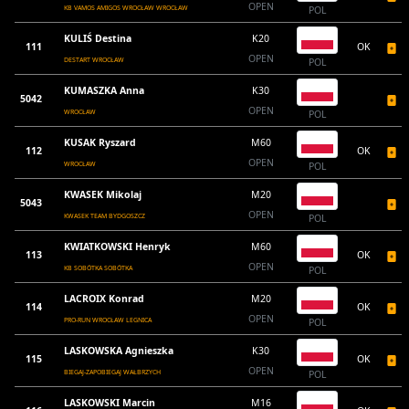
OPEN
KB VAMOS AMIGOS WROCŁAW WROCŁAW
POL
KULIŚ Destina
K20
111
OK
OPEN
DESTART WROCŁAW
POL
KUMASZKA Anna
K30
5042
OPEN
WROCŁAW
POL
KUSAK Ryszard
M60
112
OK
OPEN
WROCŁAW
POL
KWASEK Mikolaj
M20
5043
OPEN
KWASEK TEAM BYDGOSZCZ
POL
KWIATKOWSKI Henryk
M60
113
OK
OPEN
KB SOBÓTKA SOBÓTKA
POL
LACROIX Konrad
M20
114
OK
OPEN
PRO-RUN WROCŁAW LEGNICA
POL
LASKOWSKA Agnieszka
K30
115
OK
OPEN
BIEGAJ-ZAPOBIEGAJ WAŁBRZYCH
POL
LASKOWSKI Marcin
M16