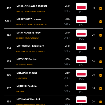
MARCINKIEWICZ Tadeusz
M60
412
OK
OPEN
WKB KĄTY WROCLAWSKIE WROCLAW
POL
MARKOWICZ Łukasz
M20
5061
OPEN
UNIWERSYTET WROCŁAWSKI WROCŁAW
POL
MARYNOWSKI Jerzy
M40
133
OK
OPEN
ZBIEGIEMNATURY WROCŁAW
POL
MATKOWSKI Kazimierz
M50
134
OK
OPEN
(ZA)DYSZKA SMOLEC PIETRZYKOWICE
POL
MATYSEK Dariusz
M30
135
OK
OPEN
KB SOBÓTKA WYSOKA
POL
MEKITÓW Maciej
M30
136
OK
OPEN
:) NAMYSŁÓW
POL
MĘDREK Paulina
K20
137
OK
OPEN
WROCŁAW
POL
MICHALAK Dominik
M30
138
OK
OPEN
DRUŻYNA SZPIKU SITECH PRZEMKÓW