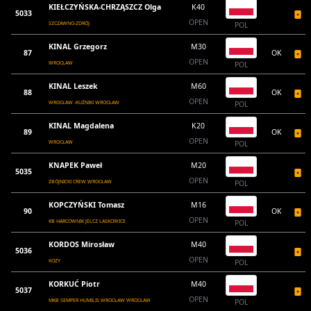
KIEŁCZYŃSKA-CHRZĄSZCZ Olga
K40
5033
OPEN
SZCZAWNO-ZDRÓJ
POL
KINAL Grzegorz
M30
87
OK
OPEN
WROCŁAW
POL
KINAL Leszek
M60
88
OK
OPEN
WROCŁAW -KUŻNIKI WROCŁAW
POL
KINAL Magdalena
K20
89
OK
OPEN
WROCŁAW
POL
KNAPEK Paweł
M20
5035
OPEN
ZBÓJNICKI CREW WROCŁAW
POL
KOPCZYŃSKI Tomasz
M16
90
OK
OPEN
KB HARCOWNIK JELCZ LASKOWICE
POL
KORDOS Mirosław
M40
5036
OPEN
KOZY
POL
KORKUĆ Piotr
M40
5037
OPEN
MKB SEMPER HUMILIS WROCŁAW WROCŁAW
POL