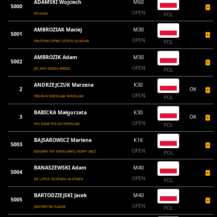
ADAMSKI Wojciech
M60
5000
OPEN
Wroclaw
POL
AMBROZIAK Maciej
M30
5001
OPEN
DRUŻYNA SZPIKU SITECH GŁOGOW
POL
AMBROZIK Adam
M30
5002
OPEN
JW 2697 BRZEG BRZEG
POL
ANDRZEJCZUK Marzena
K30
2
OK
OPEN
PRO-RUN WROCŁAW WROCŁAW
POL
BABICKA Małgorzata
K30
3
OK
OPEN
PKO BANK POLSKI WROCŁAW
POL
BAJSAROWICZ Marlena
K16
5003
OPEN
BIEGAMY WE WROCŁAWIU NOWY SĄCZ
POL
BANASZEWSKI Adam
M40
5004
OPEN
KB LUPUS OLEŚNICA OLEŚNICA
POL
BARTODZIEJSKI Jacek
M40
5005
OPEN
JAWORZYNA ŚLĄSKA
POL