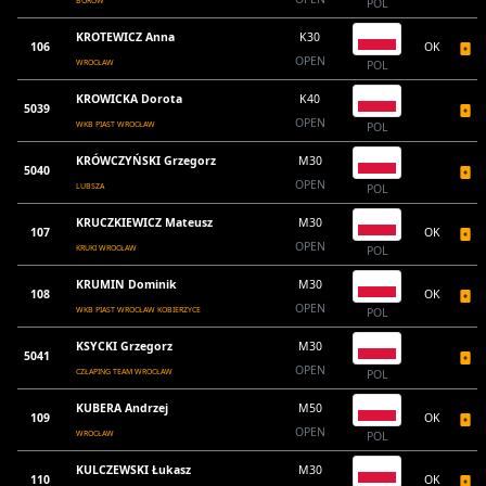
BORÓW
POL
KROTEWICZ Anna
K30
106
OK
OPEN
WROCŁAW
POL
KROWICKA Dorota
K40
5039
OPEN
WKB PIAST WROCŁAW
POL
KRÓWCZYŃSKI Grzegorz
M30
5040
OPEN
LUBSZA
POL
KRUCZKIEWICZ Mateusz
M30
107
OK
OPEN
KRUKI WROCŁAW
POL
KRUMIN Dominik
M30
108
OK
OPEN
WKB PIAST WROCŁAW KOBIERZYCE
POL
KSYCKI Grzegorz
M30
5041
OPEN
CZŁAPING TEAM WROCŁAW
POL
KUBERA Andrzej
M50
109
OK
OPEN
WROCŁAW
POL
KULCZEWSKI Łukasz
M30
110
OK