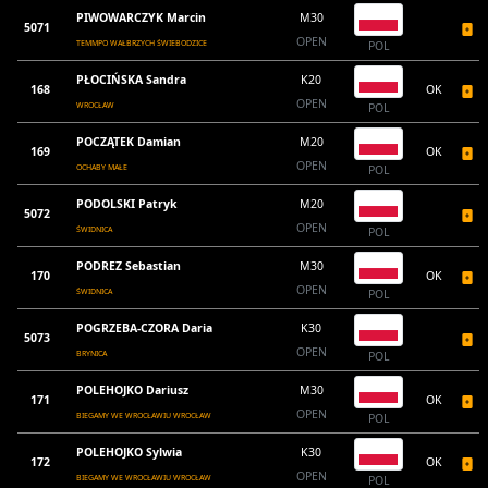
PIWOWARCZYK Marcin
M30
5071
OPEN
TEMMPO WAŁBRZYCH ŚWIEBODZICE
POL
PŁOCIŃSKA Sandra
K20
168
OK
OPEN
WROCŁAW
POL
POCZĄTEK Damian
M20
169
OK
OPEN
OCHABY MAŁE
POL
PODOLSKI Patryk
M20
5072
OPEN
ŚWIDNICA
POL
PODREZ Sebastian
M30
170
OK
OPEN
ŚWIDNICA
POL
POGRZEBA-CZORA Daria
K30
5073
OPEN
BRYNICA
POL
POLEHOJKO Dariusz
M30
171
OK
OPEN
BIEGAMY WE WROCŁAWIU WROCŁAW
POL
POLEHOJKO Sylwia
K30
172
OK
OPEN
BIEGAMY WE WROCŁAWIU WROCŁAW
POL