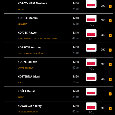
KOPCZYŃSKI Norbert
M40
OK
21km
RADOM
POL
KOPIEC Marcin
M40
OK
42km
JAZGARZEW
POL
KOPIEC Paweł
M40
OK
42km
KOPIEC RUNNING TEAM KONSTANCIN-JEZIORNA
POL
KORKOSZ Andrzej
M30
OK
21km
GROTY TEAM BLIZNE JASIŃSKIEGO
POL
KORYL Łukasz
M30
OK
42km
MTU AE RZESZÓW
POL
KOSTERNA Jakub
M20
OK
10km
WACYN
POL
KOŚLA Kamil
M20
21km
RADOM
POL
KOWALCZYK Jerzy
M40
OK
42km
NIE ZRZESZONY RADOM
POL