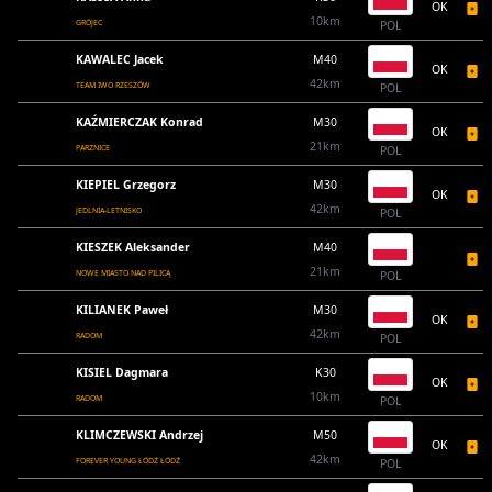
OK
10km
GRÓJEC
POL
KAWALEC Jacek
M40
OK
42km
TEAM IWO RZESZÓW
POL
KAŹMIERCZAK Konrad
M30
OK
21km
PARZNICE
POL
KIEPIEL Grzegorz
M30
OK
42km
JEDLNIA-LETNISKO
POL
KIESZEK Aleksander
M40
21km
NOWE MIASTO NAD PILICĄ
POL
KILIANEK Paweł
M30
OK
42km
RADOM
POL
KISIEL Dagmara
K30
OK
10km
RADOM
POL
KLIMCZEWSKI Andrzej
M50
OK
42km
FOREVER YOUNG ŁÓDŹ ŁÓDŹ
POL