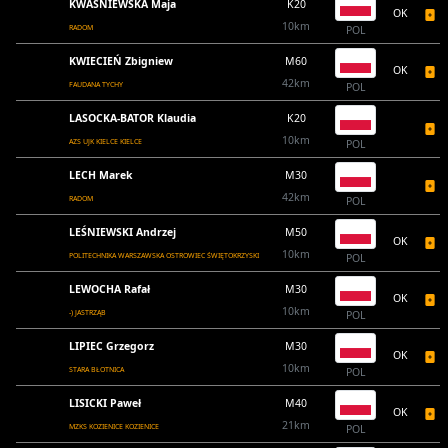
KWAŚNIEWSKA Maja
K20
OK
10km
RADOM
POL
KWIECIEŃ Zbigniew
M60
OK
42km
FAUDANA TYCHY
POL
LASOCKA-BATOR Klaudia
K20
10km
AZS UJK KIELCE KIELCE
POL
LECH Marek
M30
42km
RADOM
POL
LEŚNIEWSKI Andrzej
M50
OK
10km
POLITECHNIKA WARSZAWSKA OSTROWIEC ŚWIĘTOKRZYSKI
POL
LEWOCHA Rafał
M30
OK
10km
-) JASTRZĄB
POL
LIPIEC Grzegorz
M30
OK
10km
STARA BŁOTNICA
POL
LISICKI Paweł
M40
OK
21km
MZKS KOZIENICE KOZIENICE
POL