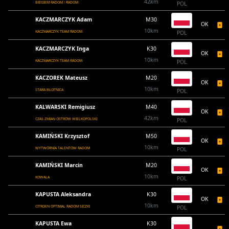
42km
BIEGIEM RADOM ! RADOM
POL
KACZMARCZYK Adam
M30
OK
10km
KACZMARCZYK TEAM RADOM
POL
KACZMARCZYK Inga
K30
OK
10km
KACZMARCZYK TEAM RADOM
POL
KACZOREK Mateusz
M20
OK
10km
STARA BŁOTNICA
POL
KALWARSKI Remigiusz
M40
OK
42km
CZAS ZMIAN OSTRÓW WIELKOPOLSKI
POL
KAMIŃSKI Krzysztof
M50
OK
10km
WYTWÓRNIA TALENTÓW RADOM
POL
KAMIŃSKI Marcin
M20
OK
10km
KOWALA
POL
KAPUSTA Aleksandra
K30
OK
10km
CITROEN OPTIMAL RADOM SICZKI
POL
KAPUSTA Ewa
K30