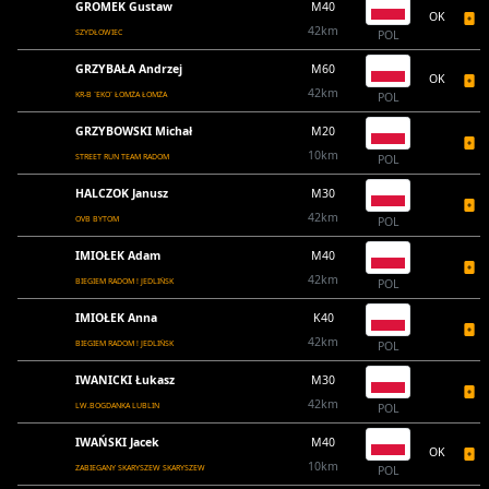
GROMEK Gustaw
M40
OK
42km
SZYDŁOWIEC
POL
GRZYBAŁA Andrzej
M60
OK
42km
KR-B `EKO` ŁOMŻA ŁOMŻA
POL
GRZYBOWSKI Michał
M20
10km
STREET RUN TEAM RADOM
POL
HALCZOK Janusz
M30
42km
OVB BYTOM
POL
IMIOŁEK Adam
M40
42km
BIEGIEM RADOM ! JEDLIŃSK
POL
IMIOŁEK Anna
K40
42km
BIEGIEM RADOM ! JEDLIŃSK
POL
IWANICKI Łukasz
M30
42km
LW.BOGDANKA LUBLIN
POL
IWAŃSKI Jacek
M40
OK
10km
ZABIEGANY SKARYSZEW SKARYSZEW
POL