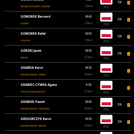
OK
10km
BIEGAM DLA SIEBIE !!! RADOM
POL
GOWOREK Bernard
M40
OK
10km
POZNAŃ
POL
GOWOREK Rafał
M50
OK
10km
OPOCZNO
POL
GÓRSKI Jacek
M30
OK
21km
RADOM
POL
GRABDA Karol
M30
42km
BIEGIEM RADOM ! MIROW
POL
GRABIEC-CYWKA Agata
K30
21km
ZWOLEŃ BIEGA ZWOLEŃ
POL
GRABSKI Paweł
M40
OK
42km
BIEGIEM RADOM ! PIASECZNO
POL
GREGORCZYK Karol
M30
OK
42km
BIEGIEM RADOM ! RADOM
POL