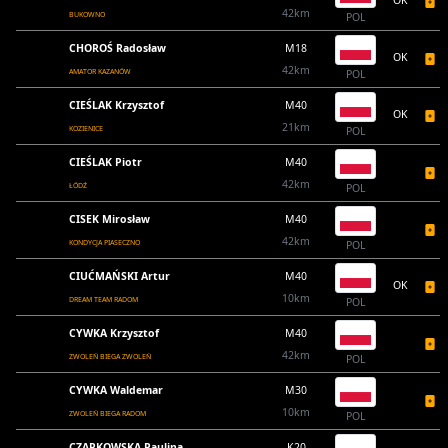
OK
42km
BUKOWNO
POL
CHOROŚ Radosław
M18
OK
42km
AMATOR KAZANÓW
POL
CIEŚLAK Krzysztof
M40
OK
21km
KOZIENICE
POL
CIEŚLAK Piotr
M40
42km
ŁÓDŹ
POL
CISEK Mirosław
M40
42km
KONDYCJA PIASECZNO
POL
CIUĆMAŃSKI Artur
M40
OK
10km
DREAM TEAM RADOM
POL
CYWKA Krzysztof
M40
42km
ZWOLEŃ BIEGA ZWOLEŃ
POL
CYWKA Waldemar
M30
10km
ZWOLEŃ BIEGA RADOM
POL
CZAPKOWSKA Paulina
K20