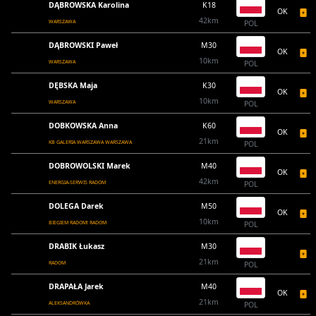
DĄBROWSKA Karolina
K18
OK
42km
WARSZAWA
POL
DĄBROWSKI Paweł
M30
OK
10km
WARSZAWA
POL
DĘBSKA Maja
K30
OK
10km
WARSZAWA
POL
DOBKOWSKA Anna
K60
OK
21km
KB GALERIA WARSZAWA WARSZAWA
POL
DOBROWOLSKI Marek
M40
OK
42km
ENERGIA-SERWIS RADOM
POL
DOLEGA Darek
M50
OK
10km
BIEGIEM RADOM! RADOM
POL
DRABIK Łukasz
M30
21km
RADOM
POL
DRAPAŁA Jarek
M40
OK
21km
ALEKSANDRÓWKA
POL