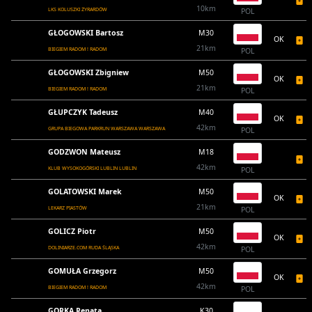
10km
LKS KOLUSZKI ŻYRARDÓW
POL
GŁOGOWSKI Bartosz
M30
OK
21km
BIEGIEM RADOM ! RADOM
POL
GŁOGOWSKI Zbigniew
M50
OK
21km
BIEGIEM RADOM ! RADOM
POL
GŁUPCZYK Tadeusz
M40
OK
42km
GRUPA BIEGOWA PARKRUN WARSZAWA WARSZAWA
POL
GODZWON Mateusz
M18
42km
KLUB WYSOKOGÓRSKI LUBLIN LUBLIN
POL
GOLATOWSKI Marek
M50
OK
21km
LEKARZ PIASTÓW
POL
GOLICZ Piotr
M50
OK
42km
DOLINIARZE.COM RUDA ŚLĄSKA
POL
GOMUŁA Grzegorz
M50
OK
42km
BIEGIEM RADOM ! RADOM
POL
GORKA Renata
K30