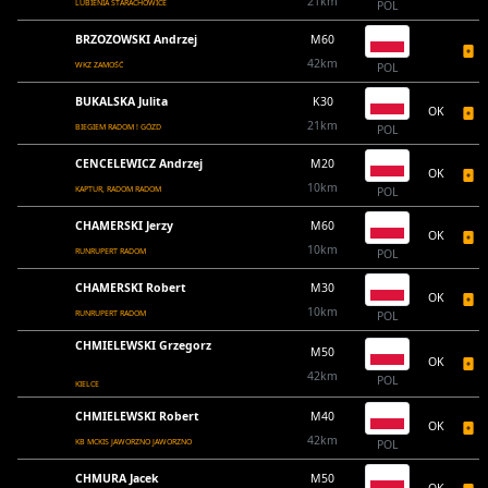
21km
LUBIENIA STARACHOWICE
POL
BRZOZOWSKI Andrzej
M60
42km
WKZ ZAMOŚĆ
POL
BUKALSKA Julita
K30
OK
21km
BIEGIEM RADOM ! GÓZD
POL
CENCELEWICZ Andrzej
M20
OK
10km
KAPTUR, RADOM RADOM
POL
CHAMERSKI Jerzy
M60
OK
10km
RUNRUPERT RADOM
POL
CHAMERSKI Robert
M30
OK
10km
RUNRUPERT RADOM
POL
CHMIELEWSKI Grzegorz
M50
OK
42km
POL
KIELCE
CHMIELEWSKI Robert
M40
OK
42km
KB MCKIS JAWORZNO JAWORZNO
POL
CHMURA Jacek
M50