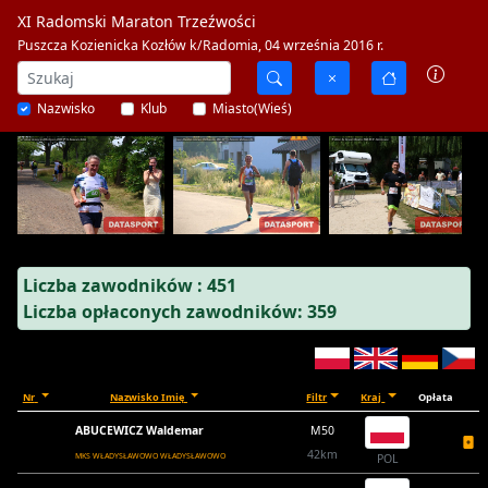
XI Radomski Maraton Trzeźwości
Puszcza Kozienicka Kozłów k/Radomia, 04 września 2016 r.
Nazwisko
Klub
Miasto(Wieś)
Liczba zawodników : 451
Liczba opłaconych zawodników: 359
Nr
Nazwisko Imię
Filtr
Kraj
Opłata
ABUCEWICZ Waldemar
M50
42km
MKS WŁADYSŁAWOWO WŁADYSŁAWOWO
POL