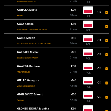
21km
RUN HELPERSI LUBLIN
POL
GAJĘCKA Marta
K20
OK
10km
RADOM
POL
GALA Kamila
K30
21km
NAPRZÓD MŁOCINY STARE GROCHALE
POL
GAŁEK Marcin
M40
OK
10km
BIEGIEM RADOM ! ZDZIECHÓW K-RADOMIA
POL
GARBACZ Michał
M20
OK
21km
BIEGIEM RADOM ! RADOM
POL
GAWEDA Barbara
K60
OK
21km
AMATOR KIELCE
POL
GIELEC Grzegorz
M40
OK
42km
WOLA MOSZCZENICKA
POL
GIGILEWICZ Edward
M50
OK
42km
ŚWIDNIK
POL
GLONEK-SIKORA Monika
K30