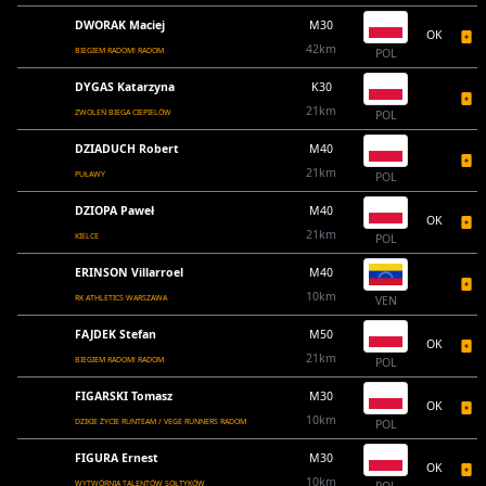
DWORAK Maciej
M30
OK
42km
BIEGIEM RADOM! RADOM
POL
DYGAS Katarzyna
K30
21km
ZWOLEŃ BIEGA CIEPIELÓW
POL
DZIADUCH Robert
M40
21km
PUŁAWY
POL
DZIOPA Paweł
M40
OK
21km
KIELCE
POL
ERINSON Villarroel
M40
10km
RK ATHLETICS WARSZAWA
VEN
FAJDEK Stefan
M50
OK
21km
BIEGIEM RADOM! RADOM
POL
FIGARSKI Tomasz
M30
OK
10km
DZIKIE ŻYCIE RUNTEAM / VEGE RUNNERS RADOM
POL
FIGURA Ernest
M30
OK
10km
WYTWÓRNIA TALENTÓW SOŁTYKÓW