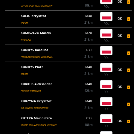
OK
10km
COYOTE UGLY TEAM SKARYSZEW
POL
KULIG Krzysztof
M40
OK
21km
RADOM
POL
KUMISZCZO Marcin
M20
OK
21km
WROCŁAW
POL
KUNDYS Karolina
K30
21km
PARKRUN URSYNÓW WARSZAWA
POL
KUNDYS Piotr
M40
OK
21km
RADOM
POL
KURKUS Aleksander
M40
OK
42km
POPIKUR WARSZAWA
POL
KURZYNA Krzysztof
M40
21km
SKB KRAŚNIK DZIERZKOWICE
POL
KUTERA Małgorzata
K30
OK
10km
STUDIO REKLAMY EUROPA KOZIENICE
POL