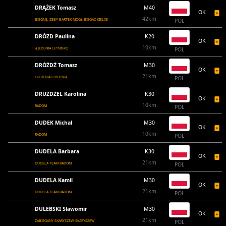
DRĄŻEK Tomasz
M40
OK
42km
BIEGNĘ, ŻEBY BARTEK MÓGŁ BIEGAĆ KIELCE
POL
DRÓZD Paulina
K20
OK
10km
-) JEDLNIA LETNISKO
POL
DRÓŻDŻ Tomasz
M30
OK
21km
LUBIENIA LUBIENIA
POL
DRUŻDŻEL Karolina
K30
OK
10km
RADOM
POL
DUDEK Michał
M30
OK
10km
RADOM
POL
DUDELA Barbara
K30
OK
21km
DUDELA TEAM RADOM
POL
DUDELA Kamil
M30
OK
21km
DUDELA TEAM RADOM
POL
DULEBSKI Sławomir
M30
OK
21km
ZABIEGANY SKARYSZEW SKARYSZEW
POL