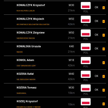
KOWALCZYK Krzysztof
M30
OK
21km
RUN HELPERSI LUBLIN
POL
KOWALCZYK Wojciech
M50
OK
42km
KB SPARTAKUS BEŁCHATÓW BEŁCHATÓW
POL
KOWALCZYK Zbigniew
M50
OK
21km
NIEZRZESZONY RADOM
POL
KOWALSKA Urszula
K40
OK
21km
RADOM
POL
KOWOL Adam
M18
42km
OVB TARNOWSKIE GÓRY
POL
KOZERA Rafał
M40
OK
42km
NIE ZRZESZONY RADOM
POL
KOZERA Tomasz
M30
OK
10km
WARSZAWA
POL
KOZIEJ Krzysztof
10km
BIEGAM DLA SIEBIE !!! RADOM
POL