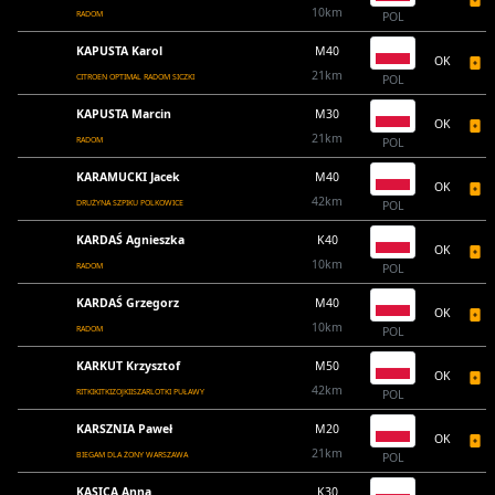
10km
RADOM
POL
KAPUSTA Karol
M40
OK
21km
CITROEN OPTIMAL RADOM SICZKI
POL
KAPUSTA Marcin
M30
OK
21km
RADOM
POL
KARAMUCKI Jacek
M40
OK
42km
DRUŻYNA SZPIKU POLKOWICE
POL
KARDAŚ Agnieszka
K40
OK
10km
RADOM
POL
KARDAŚ Grzegorz
M40
OK
10km
RADOM
POL
KARKUT Krzysztof
M50
OK
42km
RITKIKITKIZOJKIISZARLOTKI PUŁAWY
POL
KARSZNIA Paweł
M20
OK
21km
BIEGAM DLA ŻONY WARSZAWA
POL
KASICA Anna
K30