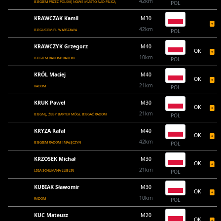
42km
BIEGIEM PRZEZ POLSKĘ NOWE MIASTO NAD PILICĄ
POL
KRAWCZAK Kamil
M30
42km
BIEGUSIEM.PL WARSZAWA
POL
KRAWCZYK Grzegorz
M40
OK
10km
BIEGIEM RADOM! RADOM
POL
KRÓL Maciej
M40
OK
21km
RADOM
POL
KRUK Paweł
M30
OK
21km
BIEGNĘ, ŻEBY BARTEK MÓGŁ BIEGAĆ RADOM
POL
KRYZA Rafał
M40
OK
42km
BIEGIEM RADOM ! MAŁĘCZYN
POL
KRZOSEK Michał
M30
OK
21km
LIGA SCHUMANA LUBLIN
POL
KUBIAK Sławomir
M30
OK
10km
RADOM
POL
KUC Mateusz
M20
OK