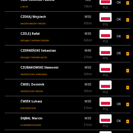
OK
10km
LUBLIN
POL
CZEKAJ Wojciech
M50
OK
42km
BIEGIEM RADOM ! RADOM
POL
CZELEJ Rafał
M30
OK
42km
BIEGAJĄCY ŚWIDNIK ŚWIDNIK
POL
CZERWIŃSKI Sebastian
M40
OK
21km
BIEGAJĄCY ŚWIDNIK KĘCZKI
POL
CZUBAKOWSKI Sławomir
M50
42km
NIEZRZESZONY WARSZAWA
POL
ĆMIEL Dominik
M30
42km
NIEZRZESZONY RADOM
POL
ĆWIEK Łukasz
M30
OK
21km
IŁŻA PĘDZI IŁŻA
POL
DĄBAL Marcin
M30
OK
21km
SŁOWIANIN BŁĘDÓW
POL