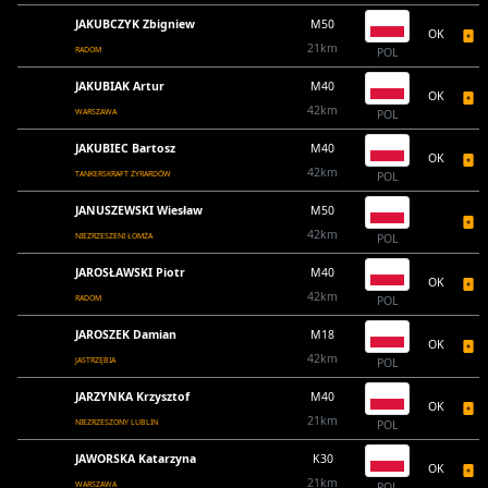
JAKUBCZYK Zbigniew
M50
OK
21km
RADOM
POL
JAKUBIAK Artur
M40
OK
42km
WARSZAWA
POL
JAKUBIEC Bartosz
M40
OK
42km
TANKERSKRAFT ŻYRARDÓW
POL
JANUSZEWSKI Wiesław
M50
42km
NIEZRZESZENI ŁOMŻA
POL
JAROSŁAWSKI Piotr
M40
OK
42km
RADOM
POL
JAROSZEK Damian
M18
OK
42km
JASTRZĘBIA
POL
JARZYNKA Krzysztof
M40
OK
21km
NIEZRZESZONY LUBLIN
POL
JAWORSKA Katarzyna
K30
OK
21km
WARSZAWA
POL