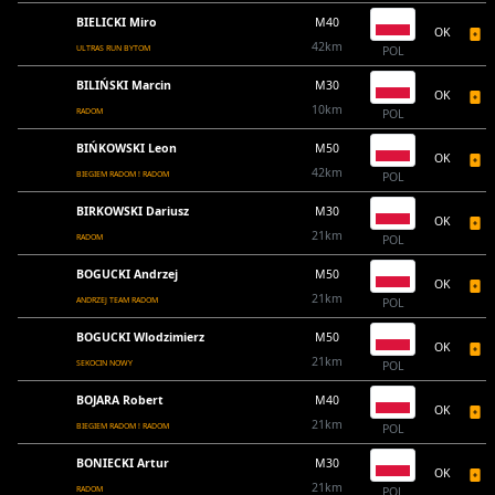
BIELICKI Miro
M40
OK
42km
ULTRAS RUN BYTOM
POL
BILIŃSKI Marcin
M30
OK
10km
RADOM
POL
BIŃKOWSKI Leon
M50
OK
42km
BIEGIEM RADOM ! RADOM
POL
BIRKOWSKI Dariusz
M30
OK
21km
RADOM
POL
BOGUCKI Andrzej
M50
OK
21km
ANDRZEJ TEAM RADOM
POL
BOGUCKI Wlodzimierz
M50
OK
21km
SEKOCIN NOWY
POL
BOJARA Robert
M40
OK
21km
BIEGIEM RADOM ! RADOM
POL
BONIECKI Artur
M30
OK
21km
RADOM
POL