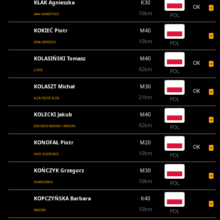
KŁAK Agnieszka
K30
OK
10km
AAA SKARŻYSKO
POL
KOKIEĆ Piotr
M40
10km
BIAŁOBRZEGI
POL
KOLASIŃSKI Tomasz
M40
OK
42km
ŁÓDŹ
POL
KOLASZT Michał
M30
OK
21km
IŁŻA PĘDZI IŁŻA
POL
KOLECKI Jakub
M40
42km
BIEGIEM RADOM ! RADOM
POL
KONOFAŁ Piotr
M20
OK
10km
WKZ KOZIENICE
POL
KOŃCZYK Grzegorz
M30
10km
WARSZAWA
POL
KOPCZYŃSKA Barbara
K40
10km
RADOM
POL