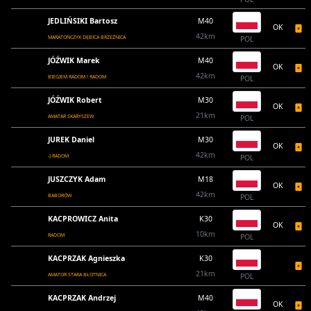
JEDLIŃSIKI Bartosz
M40
OK
42km
MARATOŃCZYK DĘBICA BRZEŹNICA
POL
JÓŹWIK Marek
M40
OK
42km
BIEGIEM RADOM ! RADOM
POL
JÓŹWIK Robert
M30
OK
21km
AMATAR SKARYSZEW
POL
JUREK Daniel
M30
OK
42km
-) RADOM
POL
JUSZCZYK Adam
M18
OK
42km
BABORÓW
POL
KACPROWICZ Anita
K30
OK
10km
RADOM
POL
KACPRZAK Agnieszka
K30
21km
AMATOR STARA BŁOTNICA
POL
KACPRZAK Andrzej
M40
OK