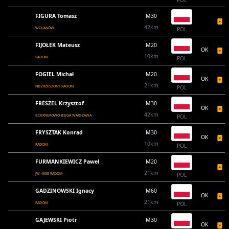
POL
FIGURA Tomasz
M30
42km
WOLANÓW
POL
FIJOŁEK Mateusz
M20
OK
10km
RADOM
POL
FOGIEL Michał
M20
OK
21km
NIEZRZESZONY RADOM
POL
FRESZEL Krzysztof
M30
OK
42km
BOERNEROWO BIEGA WARSZAWA
POL
FRYSZTAK Konrad
M30
OK
10km
RADOM
POL
FURMANKIEWICZ Paweł
M20
21km
JW 4938 RADOM
POL
GADZINOWSKI Ignacy
M60
OK
21km
RADOM
POL
GAJEWSKI Piotr
M30
OK