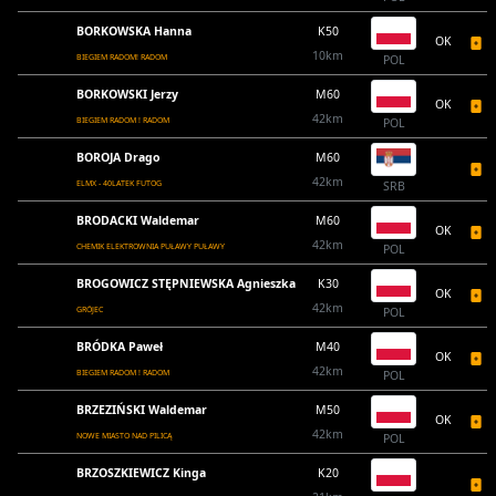
BORKOWSKA Hanna
K50
OK
10km
BIEGIEM RADOM! RADOM
POL
BORKOWSKI Jerzy
M60
OK
42km
BIEGIEM RADOM ! RADOM
POL
BOROJA Drago
M60
42km
ELMX - 40LATEK FUTOG
SRB
BRODACKI Waldemar
M60
OK
42km
CHEMIK ELEKTROWNIA PUŁAWY PUŁAWY
POL
BROGOWICZ STĘPNIEWSKA Agnieszka
K30
OK
42km
GRÓJEC
POL
BRÓDKA Paweł
M40
OK
42km
BIEGIEM RADOM ! RADOM
POL
BRZEZIŃSKI Waldemar
M50
OK
42km
NOWE MIASTO NAD PILICĄ
POL
BRZOSZKIEWICZ Kinga
K20