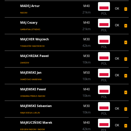
MADEJ Artur
M40
OK
21km
RADOM
POL
MAJ Cezary
M40
OK
21km
GARBATKA-LETNISKO
POL
MAJCHER Wojciech
M30
42km
TOMASZÓW MAZOWIECKI
POL
MAJCHRZAK Paweł
M30
OK
10km
ZAKRZEW
POL
MAJEWSKI Jan
M50
OK
10km
SKARŻYSKO KAMIENNA
POL
MAJEWSKI Pawel
M40
10km
CERAMIKA PRIMUS RADOM
POL
MAJEWSKI Sebastian
M30
OK
10km
MAJKI BIEGA LUBLIN
POL
MAJKUCIŃSKI Marek
M40
OK
42km
BIEGIEM RADOM ! RADOM
POL