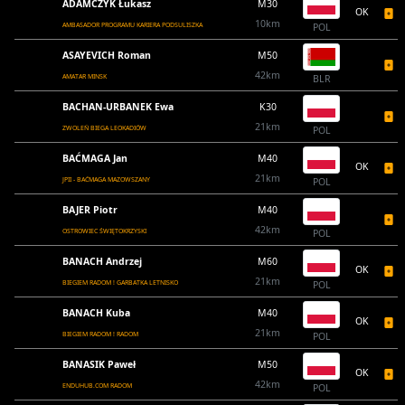
ADAMCZYK Łukasz
M30
OK
10km
AMBASADOR PROGRAMU KARIERA PODSULISZKA
POL
ASAYEVICH Roman
M50
42km
AMATAR MINSK
BLR
BACHAN-URBANEK Ewa
K30
21km
ZWOLEŃ BIEGA LEOKADIÓW
POL
BAĆMAGA Jan
M40
OK
21km
JPII - BAĆMAGA MAZOWSZANY
POL
BAJER Piotr
M40
42km
OSTROWIEC ŚWIĘTOKRZYSKI
POL
BANACH Andrzej
M60
OK
21km
BIEGIEM RADOM ! GARBATKA LETNISKO
POL
BANACH Kuba
M40
OK
21km
BIEGIEM RADOM ! RADOM
POL
BANASIK Paweł
M50
OK
42km
ENDUHUB.COM RADOM
POL