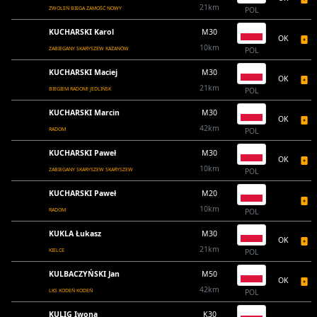
21km
ZWOLEŃ BIEGA ZAMOŚĆ NOWY
POL
KUCHARSKI Karol
M30
OK
10km
ZABIEGANY SKARYSZEW KAZANÓW
POL
KUCHARSKI Maciej
M30
OK
21km
BIEGIEM RADOM! JEDLIŃSK
POL
KUCHARSKI Marcin
M30
OK
42km
RADOM
POL
KUCHARSKI Paweł
M30
OK
10km
ZABIEGANY SKARYSZEW SKARYSZEW
POL
KUCHARSKI Paweł
M20
10km
RADOM
POL
KUKLA Łukasz
M30
OK
21km
KIELCE
POL
KULBACZYŃSKI Jan
M50
OK
42km
LKS KODEŃ KODEŃ
POL
KULIG Iwona
K30