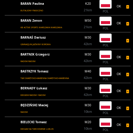
BARAN Paulina
K20
OK
21km
BUTALIONY PIASECZNO
POL
BARAN Zenon
M50
OK
21km
KB ACTIVE SPORTS WARSZAWA WARSZAWA
POL
BARNAŚ Dariusz
M30
42km
GIMNAZJUM JAŹWINY BOROWA
POL
BARTNIK Grzegorz
M30
OK
42km
RADOM RADOM
POL
BASTRZYK Tomasz
M40
OK
42km
T&R SKARŻYSKO-KAMIENNA SKARŻYSKO-KAMIENNA
POL
BERNADY Łukasz
M30
OK
42km
BIEGIEM RADOM ! RADOM
POL
BĘDZIŃSKI Maciej
M30
OK
10km
RADOM
POL
BIELECKI Tomasz
M20
OK
10km
BIEGAM NA TARCHOMINIE LUBLIN
POL