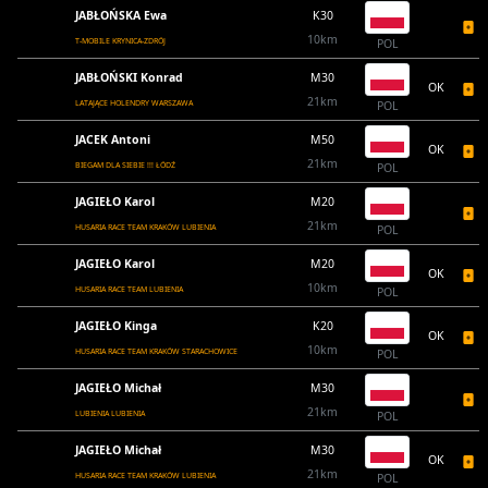
JABŁOŃSKA Ewa
K30
10km
T-MOBILE KRYNICA-ZDRÓJ
POL
JABŁOŃSKI Konrad
M30
OK
21km
LATAJĄCE HOLENDRY WARSZAWA
POL
JACEK Antoni
M50
OK
21km
BIEGAM DLA SIEBIE !!! ŁÓDŹ
POL
JAGIEŁO Karol
M20
21km
HUSARIA RACE TEAM KRAKÓW LUBIENIA
POL
JAGIEŁO Karol
M20
OK
10km
HUSARIA RACE TEAM LUBIENIA
POL
JAGIEŁO Kinga
K20
OK
10km
HUSARIA RACE TEAM KRAKÓW STARACHOWICE
POL
JAGIEŁO Michał
M30
21km
LUBIENIA LUBIENIA
POL
JAGIEŁO Michał
M30
OK
21km
HUSARIA RACE TEAM KRAKÓW LUBIENIA
POL