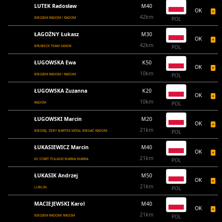
LUTEK Radosław
M40
OK
42km
BIEGIEM RADOM ! RADOM
POL
ŁAGOŻNY Łukasz
M30
OK
42km
BRUBECK TEAM SANOK
POL
ŁUGOWSKA Ewa
K50
OK
10km
BIEGIEM RADOM ! RADOM
POL
ŁUGOWSKA Zuzanna
K20
OK
10km
RADOM
POL
ŁUGOWSKI Marcin
M20
OK
21km
BIEGNĘ, ŻEBY BARTEK MÓGŁ BIEGAĆ RADOM
POL
ŁUKASIEWICZ Marcin
M40
OK
21km
KS START PUŁASKI WARKA WARKA
POL
ŁUKASIK Andrzej
M50
OK
21km
LUBLIN
POL
MACIEJEWSKI Karol
M40
OK
21km
BIEGIEM RADOM! RADOM
POL