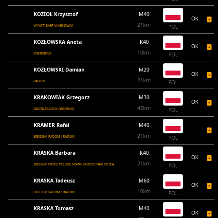
KOZIOŁ Krzysztof
M40
OK
21km
WYATT EARP WARSZAWA
POL
KOZŁOWSKA Aneta
K40
OK
10km
WIERZBICA
POL
KOZŁOWSKI Damian
M20
OK
21km
RADOM
POL
KRAKOWIAK Grzegorz
M30
OK
42km
NIEZRZESZONY OROŃSKO
POL
KRAMER Rafał
M40
21km
BIEGIEM RADOM ! RADOM
POL
KRASKA Barbara
K40
OK
21km
BIEGIEM PRZEZ POLSKĘ NOWE MIASTO NAD PILICĄ
POL
KRASKA Tadeusz
M60
OK
10km
BIEGIEM RADOM ! RADOM
POL
KRASKA Tomasz
M40
OK