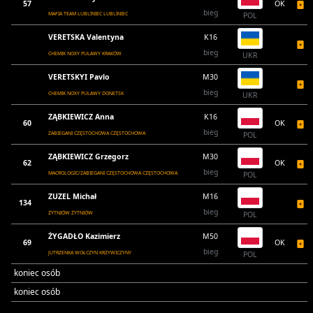
57
OK
bieg
MAFIA TEAM LUBLINIEC LUBLINIEC
POL
VERETSKA Valentyna
K16
bieg
CHEMIK NOXY PULAWY KRAKÓW
UKR
VERETSKYI Pavlo
M30
bieg
CHEMIK NOXY PULAWY DONETSK
UKR
ZĄBKIEWICZ Anna
K16
60
OK
bieg
ZABIEGANI CZĘSTOCHOWA CZĘSTOCHOWA
POL
ZĄBKIEWICZ Grzegorz
M30
62
OK
bieg
MACROLOGIC/ZABIEGANI CZĘSTOCHOWA CZĘSTOCHOWA
POL
ZUZEL Michał
M16
134
bieg
ŻYTNIÓW ŻYTNIÓW
POL
ŻYGADŁO Kazimierz
M50
69
OK
bieg
JUTRZENKA WOŁCZYN KRZYWICZYNY
POL
koniec osób
koniec osób