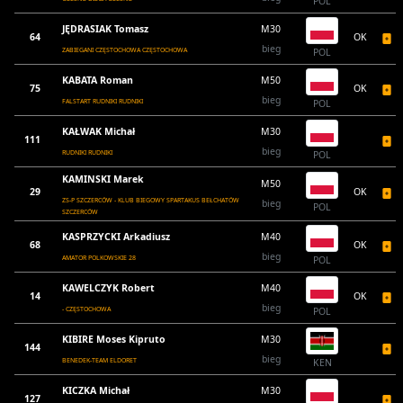
POL
JĘDRASIAK Tomasz
M30
64
OK
bieg
ZABIEGANI CZĘSTOCHOWA CZĘSTOCHOWA
POL
KABATA Roman
M50
75
OK
bieg
FALSTART RUDNIKI RUDNIKI
POL
KAŁWAK Michał
M30
111
bieg
RUDNIKI RUDNIKI
POL
KAMINSKI Marek
M50
29
OK
ZS-P SZCZERCÓW - KLUB BIEGOWY SPARTAKUS BEŁCHATÓW
bieg
POL
SZCZERCÓW
KASPRZYCKI Arkadiusz
M40
68
OK
bieg
AMATOR POLKOWSKIE 28
POL
KAWELCZYK Robert
M40
14
OK
bieg
- CZĘSTOCHOWA
POL
KIBIRE Moses Kipruto
M30
144
bieg
BENEDEK-TEAM ELDORET
KEN
KICZKA Michał
M30
127