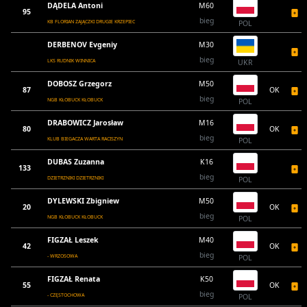
DĄDELA Antoni
M60
95
bieg
KB FLORIAN ZAJĄCZKI DRUGIE KRZEPIEC
POL
DERBENOV Evgeniy
M30
bieg
LKS RUDNIK WINNICA
UKR
DOBOSZ Grzegorz
M50
87
OK
bieg
NGB KŁOBUCK KŁOBUCK
POL
DRABOWICZ Jarosław
M16
80
OK
bieg
KLUB BIEGACZA WARTA RACISZYN
POL
DUBAS Zuzanna
K16
133
bieg
DZIETRZNIKI DZIETRZNIKI
POL
DYLEWSKI Zbigniew
M50
20
OK
bieg
NGB KŁOBUCK KŁOBUCK
POL
FIGZAŁ Leszek
M40
42
OK
bieg
- WRZOSOWA
POL
FIGZAŁ Renata
K50
55
OK
bieg
- CZĘSTOCHOWA
POL