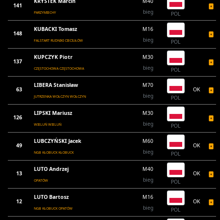
KRYSTEK Marcin
M40
141
bieg
PARZYMIECHY
POL
KUBACKI Tomasz
M16
148
bieg
FALSTART RUDNIKI CIECIUŁÓW
POL
KUPCZYK Piotr
M30
137
bieg
CZĘSTOCHOWA CZĘSTOCHOWA
POL
LIBERA Stanisław
M70
63
OK
bieg
JUTRZENKA WOŁCZYN WOŁCZYN
POL
LIPSKI Mariusz
M30
126
bieg
WIELUŃ WIELUŃ
POL
LUBCZYŃSKI Jacek
M60
49
OK
bieg
NGB KŁOBUCK KŁOBUCK
POL
LUTO Andrzej
M40
13
OK
bieg
OPATÓW
POL
LUTO Bartosz
M16
12
OK
bieg
NGB KŁOBUCK OPATÓW
POL