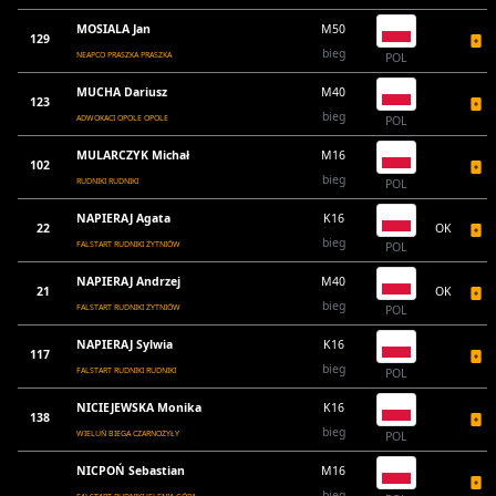
MOSIALA Jan
M50
129
bieg
NEAPCO PRASZKA PRASZKA
POL
MUCHA Dariusz
M40
123
bieg
ADWOKACI OPOLE OPOLE
POL
MULARCZYK Michał
M16
102
bieg
RUDNIKI RUDNIKI
POL
NAPIERAJ Agata
K16
22
OK
bieg
FALSTART RUDNIKI ŻYTNIÓW
POL
NAPIERAJ Andrzej
M40
21
OK
bieg
FALSTART RUDNIKI ŻYTNIÓW
POL
NAPIERAJ Sylwia
K16
117
bieg
FALSTART RUDNIKI RUDNIKI
POL
NICIEJEWSKA Monika
K16
138
bieg
WIELUŃ BIEGA CZARNOŻYŁY
POL
NICPOŃ Sebastian
M16
bieg