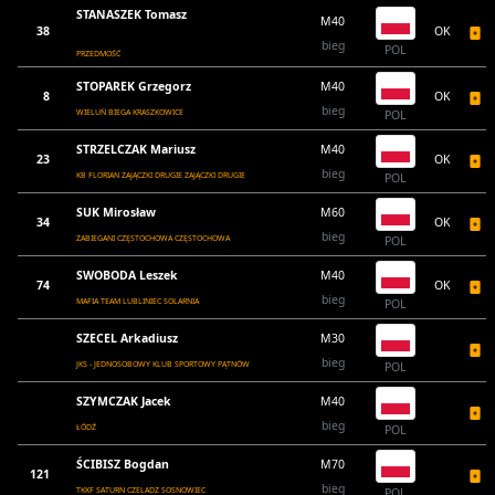
STANASZEK Tomasz
M40
38
OK
bieg
POL
PRZEDMOŚĆ
STOPAREK Grzegorz
M40
8
OK
bieg
WIELUŃ BIEGA KRASZKOWICE
POL
STRZELCZAK Mariusz
M40
23
OK
bieg
KB FLORIAN ZAJĄCZKI DRUGIE ZAJĄCZKI DRUGIE
POL
SUK Mirosław
M60
34
OK
bieg
ZABIEGANI CZĘSTOCHOWA CZĘSTOCHOWA
POL
SWOBODA Leszek
M40
74
OK
bieg
MAFIA TEAM LUBLINIEC SOLARNIA
POL
SZECEL Arkadiusz
M30
bieg
JKS - JEDNOSOBOWY KLUB SPORTOWY PĄTNÓW
POL
SZYMCZAK Jacek
M40
bieg
ŁÓDŹ
POL
ŚCIBISZ Bogdan
M70
121
bieg
TKKF SATURN CZELADZ SOSNOWIEC
POL