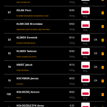
bieg
WIELUŃ WIELUŃ
POL
KILAN Piotr
M40
97
bieg
PŁOMIEŃ IWANOWICE IWANOWICE DUŻE
POL
KLIMCZAK Bronisław
M60
bieg
ZABIEGANI CZĘSTOCHOWA CZĘSTOCHOWA
POL
KLIMEK Dominik
M16
33
OK
bieg
KUSIĘTA PRZYMIŁOWICE
POL
KLIMEK Tadeusz
M40
32
OK
bieg
CROSS KUSIĘTA OLSZTYN
POL
KMIEĆ Jakub
M16
79
OK
bieg
CZĘSTOCHOWA
POL
KOCHMAN Janusz
M50
15
OK
bieg
OLESNO
POL
KOŁODZIEJ Antoni
M60
128
bieg
KALEJ
POL
KOŁODZIEJCZYK Anna
K35