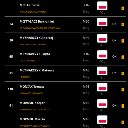
MISIAK Daria
K16
bieg
WIELUŃ BIEGA CZARNOŻYŁY
POL
MISTYGACZ Bartłomiej
M30
24
OK
bieg
KB FLORIAN ZAJĄCZKI DRUGIE WIERZCHLAS
POL
MŁYNARCZYK Andrzej
M40
30
OK
bieg
FALSTART RUDNIKI ŻYTNIÓW
POL
MŁYNARCZYK Edyta
K16
65
OK
bieg
FILMAT RUDNIKI
POL
MŁYNARCZYK Mateusz
M16
31
OK
bieg
- ŻYTNIÓW
POL
MONIAK Tomasz
M16
118
bieg
PRZEDMOŚĆ PRZEDMOŚC
POL
MORMUL Kacper
M16
61
OK
bieg
JUTRZENKA WOŁCZYN WOŁCZYN
POL
MORMUL Marcin
M16
bieg
JUTRZENKA WOŁCZYN WOŁCZYN
POL