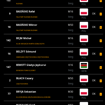
122
bieg
RUDNIKI
POL
BASIŃSKI Rafał
M16
9
OK
bieg
FALSTART RUDNIKI RUDNIKI
POL
BASIŃSKI Wiktor
M50
18
OK
bieg
FALSTART RUDNIKI RUDNIKI
POL
BEJM Michał
M16
142
bieg
KLUB BIEGACZA WARTA DZIAŁOSZYN
POL
BELZYT Edmund
M60
16
OK
bieg
ZABIEGANI CZĘSTOCHOWA CZĘSTOCHOWA
POL
BIWOTT Gladys Jepkurui
K16
147
bieg
BENEDEK-TEAM ELDORET
KEN
BŁACH Cezary
M50
2
OK
bieg
CZĘSTOCHOWA
POL
BRYJA Sebastian
M30
77
OK
bieg
KLUCZBORSKA GRUPA BIEGOWA KLUCZBORK
POL