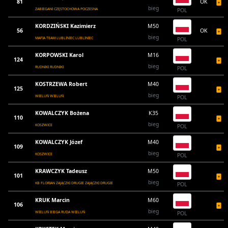
81
OK
bieg
ZABIEGANI CZĘSTOCHOWA POCZESNA
POL
KORDZIŃSKI Kazimierz
M50
56
OK
bieg
MAFIA TEAM LUBLINIEC LUBLINIEC
POL
KORPOWSKI Karol
M16
124
bieg
RUDNIKI RUDNIKI
POL
KOSTRZEWA Robert
M40
125
bieg
WIELUŃ WIELUŃ
POL
KOWALCZYK Bożena
K35
110
bieg
KOSZWICE
POL
KOWALCZYK Józef
M40
109
bieg
KOSZWICE
POL
KRAWCZYK Tadeusz
M50
101
bieg
KB FLORIAN ZAJĄCZKI DRUGIE ZAJĄCZKI DRUGIE
POL
KRUK Marcin
M60
106
bieg
WIELUŃ BIEGA RUDA WIELUŃ
POL