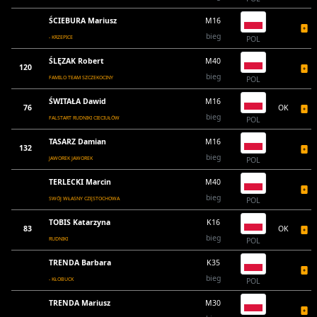
ŚCIEBURA Mariusz
M16
bieg
- KRZEPICE
POL
ŚLĘZAK Robert
M40
120
bieg
FAMILO TEAM SZCZEKOCINY
POL
ŚWITAŁA Dawid
M16
76
OK
bieg
FALSTART RUDNIKI CIECIUŁÓW
POL
TASARZ Damian
M16
132
bieg
JAWOREK JAWOREK
POL
TERLECKI Marcin
M40
bieg
SWÓJ WŁASNY CZĘSTOCHOWA
POL
TOBIS Katarzyna
K16
83
OK
bieg
RUDNIKI
POL
TRENDA Barbara
K35
bieg
- KŁOBUCK
POL
TRENDA Mariusz
M30