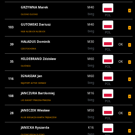
GRZYWNA Marek
M40
bieg
OLESNO OLESNO
POL
GUTOWSKI Dariusz
M40
103
bieg
NGB KŁOBUCK KŁOBUCK
POL
HAŁADUS Dominik
M30
39
OK
bieg
CZESTOCHOWA
POL
HILDEBRAND Zdzisław
M60
35
OK
bieg
OLEŚNICA
POL
IGNASIAK Jan
M60
116
bieg
RAJSPORT ACTIVE SIERADZ
POL
JANCZURA Bartłomiej
M16
108
bieg
LKS BASKET PRASZKA PRASZKA
POL
JANECZEK Wiesław
M50
28
OK
bieg
KLUB BIEGACZA WARTA TRĘBACZEW
POL
JANICKA Ryszarda
K16
bieg
OLESNO BIEGA OLESNO