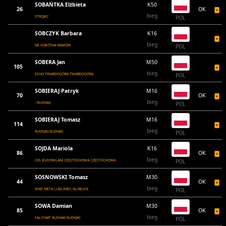
SOBAŃTKA Elżbieta
K50
26
OK
bieg
STROJEC
POL
SOBCZYK Barbara
K16
bieg
KB SOBÓTKA KRAKÓW
POL
SOBERA Jan
M50
105
bieg
ECHO TWARDOGÓRA TWARDOGÓRA
POL
SOBIERAJ Patryk
M16
70
OK
bieg
- RUDNIKI
POL
SOBIERAJ Tomasz
M16
114
bieg
RUDNIKI RUDNIKI
POL
SOJDA Mariola
K16
86
OK
bieg
CKS BUDOWLANI CZĘSTOCHOWA CZĘSTOCHOWA
POL
SOSNOWSKI Tomasz
M30
44
OK
bieg
WKB META LUBLINIEC KŁOBUCK
POL
SOWA Damian
M30
85
OK
bieg
FALSTART RUDNIKI RUDNIKI
POL