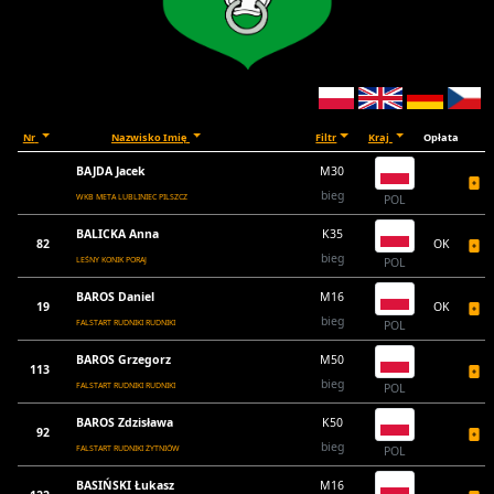
Nr
Nazwisko Imię
Filtr
Kraj
Opłata
BAJDA Jacek
M30
bieg
WKB META LUBLINIEC PILSZCZ
POL
BALICKA Anna
K35
82
OK
bieg
LEŚNY KONIK PORAJ
POL
BAROS Daniel
M16
19
OK
bieg
FALSTART RUDNIKI RUDNIKI
POL
BAROS Grzegorz
M50
113
bieg
FALSTART RUDNIKI RUDNIKI
POL
BAROS Zdzisława
K50
92
bieg
FALSTART RUDNIKI ŻYTNIÓW
POL
BASIŃSKI Łukasz
M16