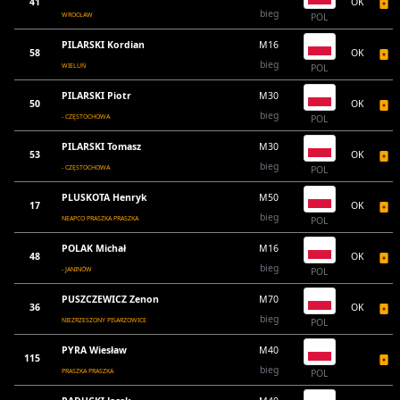
41
OK
bieg
WROCŁAW
POL
PILARSKI Kordian
M16
58
OK
bieg
WIELUŃ
POL
PILARSKI Piotr
M30
50
OK
bieg
- CZĘSTOCHOWA
POL
PILARSKI Tomasz
M30
53
OK
bieg
- CZĘSTOCHOWA
POL
PLUSKOTA Henryk
M50
17
OK
bieg
NEAPCO PRASZKA PRASZKA
POL
POLAK Michał
M16
48
OK
bieg
- JANINÓW
POL
PUSZCZEWICZ Zenon
M70
36
OK
bieg
NIEZRZESZONY PISARZOWICE
POL
PYRA Wiesław
M40
115
bieg
PRASZKA PRASZKA
POL