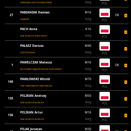
bieg
ZABIEGANI CZĘSTOCHOWA PANKI
POL
PABIANIAK Damian
M16
27
OK
bieg
OSJAKÓW
POL
PACH Anna
K16
bieg
NGB KŁOBUCK WĘGLOWICE
POL
PAŁASZ Dariusz
M40
bieg
CZESTOCHOWA
POL
PAWEŁCZAK Mateusz
M16
1
OK
bieg
KB FLORIAN ZAJĄCZKI DRUGIE ZŁOCHOWICE
POL
PAWŁOWSKI Witold
M70
140
bieg
TKKF PARZYMIECHY PARZYMIECHY
POL
PELIKAN Andrzej
M50
135
bieg
NGB KŁOBUCK KŁOBUCK
POL
PELIKAN Artur
M16
136
bieg
NGB KŁOBUCK KŁOBUCK
POL
PILAK Jonatan
M30