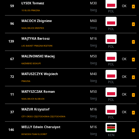
ŁYSEK Tomasz
M30
59
OK
bieg
10 BLOG PRASZKA
POL
MACOCH Zbigniew
M60
96
bieg
NGKLOBUCK KRZEPICE
POL
MAJTYKA Bartosz
M16
139
bieg
LKS BASKET PRASZKA ROZTERK
POL
MALINOWSKI Maciej
M50
67
OK
bieg
KAZIMIERZ BISKUPI
POL
MATUSZCZYK Wojciech
M40
72
OK
bieg
PRASZKA
POL
MATYSZCZAK Roman
M50
11
OK
bieg
NGKLOBUCK KŁOBUCK
POL
MAZUR Krzysztof
M16
37
OK
bieg
CITY CROSS CZĘSTOCHOWA CZĘSTOCHOWA
POL
MELLY Edwin Cheruiyot
M16
146
bieg
BENEDEK-TEAM ELDORET
KEN