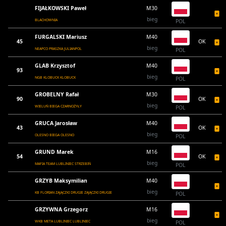
FIJAŁKOWSKI Paweł
M30
bieg
BLACHOWNIA
POL
FURGALSKI Mariusz
M40
45
OK
bieg
NEAPCO PRASZKA JULIANPOL
POL
GLAB Krzysztof
M40
93
bieg
NGB KLOBUCK KLOBUCK
POL
GROBELNY Rafał
M30
90
OK
bieg
WIELUŃ BIEGA CZARNOŻYŁY
POL
GRUCA Jarosław
M40
43
OK
bieg
OLESNO BIEGA OLESNO
POL
GRUND Marek
M16
54
OK
bieg
MAFIA TEAM LUBLINIEC STRZEBIŃ
POL
GRZYB Maksymilian
M40
bieg
KB FLORIAN ZAJĄCZKI DRUGIE ZAJĄCZKI DRUGIE
POL
GRZYWNA Grzegorz
M16
bieg
WKB META LUBLINIEC LUBLINIEC
POL