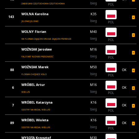
bieg
ZABIEGANI CZĘSTOCHOWA CZĘSTOCHOWA
POL
WOLNA Karolina
K35
143
bieg
JELONKI JELONKI
POL
WOLNY Florian
M40
bieg
KB FLORIAN ZAJĄCZKI DRUGIE ZAJĄCZKI PIERWSZE
POL
WOŹNIAK Jarosław
M16
bieg
FALSTART RUDNIKI PRZEDMOŚĆ
POL
WOŹNIAK Marek
M50
88
OK
bieg
FLORIAN CHOJNICE KOŁO
POL
WRÓBEL Artur
M16
6
OK
bieg
WIELUŃ
POL
WRÓBEL Katarzyna
K16
7
OK
bieg
SIOSTRY NA MEDAL WIELUŃ
POL
WRÓBEL Wioleta
K16
89
OK
bieg
SIOSTRY NA MEDAL WIELUŃ
POL
WYSOTA Krzysztof
M30