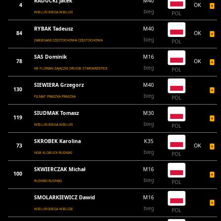
RADUCKI Jacek
M40
4
OK
bieg
WIELUŃ BIEGA WIELUŃ
POL
RYBAK Tadeusz
M40
84
OK
bieg
ZABIEGANI CZĘSTOCHOWA CZĘSTOCHOWA
POL
SAS Dominik
M16
78
OK
bieg
KB FLORIAN ZAJĄCZKI DRUGIE STAROKRZEPICE
POL
SIEWIERA Grzegorz
M40
130
bieg
FILMAT PRASZKA PRASZKA
POL
SIUDMAK Tomasz
M30
119
bieg
WIELUŃ BIEGA WIELUŃ
POL
SKROBEK Karolina
K35
73
OK
bieg
NGB KLOBUCK RUDNIKI
POL
SKWIERCZAK Michał
M16
100
bieg
RUDNIKI RUDNIKI
POL
SMOLARKIEWICZ Dawid
M16
bieg
WIELUŃ BIEGA WIELGIE
POL