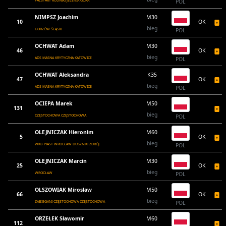
FALSTART RUDNIKI JELENIA GÓRA
POL
NIMPSZ Joachim
M30
10
OK
bieg
GORZÓW ŚLĄSKI
POL
OCHWAT Adam
M30
46
OK
bieg
ADS MASNA KRYTYCZNA KATOWICE
POL
OCHWAT Aleksandra
K35
47
OK
bieg
ADS MASNA KRYTYCZNA KATOWICE
POL
OCIEPA Marek
M50
131
bieg
CZĘSTOCHOWA CZĘSTOCHOWA
POL
OLEJNICZAK Hieronim
M60
5
OK
bieg
WKB PIAST WROCŁAW DUSZNIKI ZDRÓJ
POL
OLEJNICZAK Marcin
M30
25
OK
bieg
WROCŁAW
POL
OLSZOWIAK Mirosław
M50
66
OK
bieg
ZABIEGANI CZĘSTOCHOWA CZĘSTOCHOWA
POL
ORZEŁEK Sławomir
M60
112