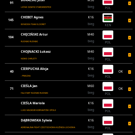
BUKALSKI Józef
M50
91
bieg
LEŚNE DZIATKI STAROKRZEPICE
POL
CHEBET Agnes
K16
145
bieg
BENEDEK-TEAM ELDORET
KEN
CHĘCIŃSKI Artur
M40
104
bieg
RUDNIKI RUDNIKI
POL
CHOJNACKI Łukasz
M40
bieg
NOWE CHRUSTY
POL
CIERPUCHA Alicja
K16
40
OK
bieg
- PRASZKA
POL
CIEŚLA Jan
M60
71
OK
bieg
FALSTART RUDNIKI RUDNIKI
POL
CIEŚLA Mariola
K16
bieg
LUKS MGOKSIR KORFANTÓW OPOLE
POL
DĄBROWSKA Sylwia
K16
bieg
ADRENALINA FIGHT CZESTOCHOWA KUŹNICA LECHOWA
POL