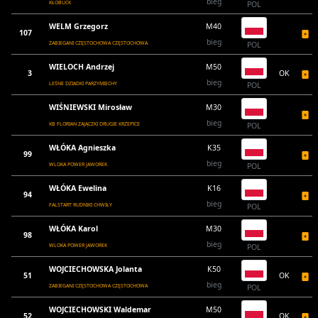
bieg
KŁOBUCK
POL
WELM Grzegorz
M40
107
bieg
ZABIEGANI CZĘSTOCHOWA CZĘSTOCHOWA
POL
WIELOCH Andrzej
M50
3
OK
bieg
LEŚNE DZIADKI PARZYMIECHY
POL
WIŚNIEWSKI Mirosław
M30
bieg
KB FLORIAN ZAJĄCZKI DRUGIE KRZEPICE
POL
WŁÓKA Agnieszka
K35
99
bieg
WLOKA POWER JAWOREK
POL
WŁÓKA Ewelina
K16
94
bieg
FALSTART RUDNIKI CHWIŁY
POL
WŁÓKA Karol
M30
98
bieg
WLOKA POWER JAWOREK
POL
WOJCIECHOWSKA Jolanta
K50
51
OK
bieg
ZABIEGANI CZĘSTOCHOWA CZĘSTOCHOWA
POL
WOJCIECHOWSKI Waldemar
M50
52
OK