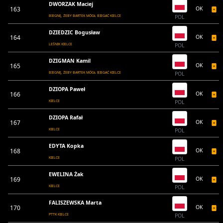
DWORZAK Maciej
163
OK
BIEGNĘ, ŻEBY BARTEK MÓGŁ BIEGAĆ KIELCE
POL
DZIEDZIC Bogusław
164
OK
LEŚNIK KIELCE
POL
DZIGMAN Kamil
165
OK
BIEGNĘ, ŻEBY BARTEK MÓGŁ BIEGAĆ KIELCE
POL
DZIOPA Paweł
166
OK
KIELCE
POL
DZIOPA Rafał
167
OK
KIELCE
POL
EDYTA Kopka
168
OK
KIELCE
POL
EWELINA Żak
169
OK
KIELCE
POL
FALISZEWSKA Marta
170
OK
PTTK KIELCE
POL