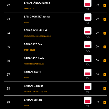
BANASIŃSKA Kamila
22
OK
BRAK KIELCE
POL
BANDROWSKA Anna
23
OK
KIELCE
POL
BARABACH Michał
24
OK
SZKOŁA JAZDY MM KORONA KIELCE
POL
BARABASZ Ola
25
OK
ŻADEN KIELCE
POL
BARABASZ Piotr
26
OK
KIELECKI BIEGACZ KIELCE
POL
BARAN Aneta
27
OK
KIELCE
POL
BARAN Dariusz
28
AKTYWNI Z ZAGÓRZA ŁĄCZNA
POL
BARAN Łukasz
29
OK
KIELCE
POL