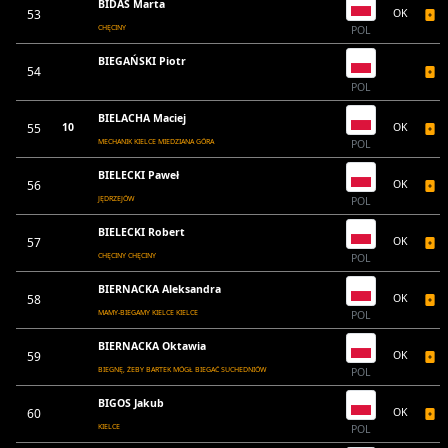
BIDAS Marta
53
OK
CHĘCINY
POL
BIEGAŃSKI Piotr
54
POL
BIELACHA Maciej
55
10
OK
MECHANIK KIELCE MIEDZIANA GÓRA
POL
BIELECKI Paweł
56
OK
JĘDRZEJÓW
POL
BIELECKI Robert
57
OK
CHĘCINY CHĘCINY
POL
BIERNACKA Aleksandra
58
OK
MAMY-BIEGAMY KIELCE KIELCE
POL
BIERNACKA Oktawia
59
OK
BIEGNĘ, ŻEBY BARTEK MÓGŁ BIEGAĆ SUCHEDNIÓW
POL
BIGOS Jakub
60
OK
KIELCE
POL