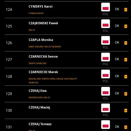
CYMERYS Karol
124
OK
STARACHOWICE
POL
CZAJKOWSKI Paweł
125
OK
KIELCE
POL
CZAPLA Monika
126
OK
MAMY BIEGAMY KIELCE PACANÓW
POL
CZARNECKA Iwona
127
OK
ŻADEN CHMIELNIK
POL
CZARNIECKI Marek
128
OK
BIEGNĘ ŻEBY BARTEK MÓGŁ BIEGAĆ KOSTOMŁOTY
POL
PIERWSZE
CZEKAJ Ewa
129
OK
NIEZRZESZONY KIELCE
POL
CZEKAJ Maciej
130
POL
CZEKAJ Tomasz
131
OK
KIELCE