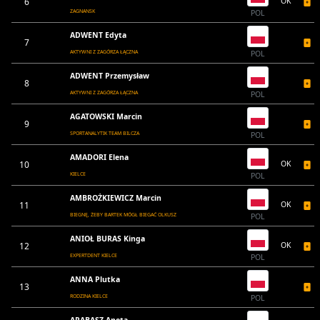
6
OK
ZAGNANSK
POL
ADWENT Edyta
7
AKTYWNI Z ZAGÓRZA ŁĄCZNA
POL
ADWENT Przemysław
8
AKTYWNI Z ZAGÓRZA ŁĄCZNA
POL
AGATOWSKI Marcin
9
SPORTANALYTIK TEAM BILCZA
POL
AMADORI Elena
10
OK
KIELCE
POL
AMBROŻKIEWICZ Marcin
11
OK
BIEGNĘ, ŻEBY BARTEK MÓGŁ BIEGAĆ OLKUSZ
POL
ANIOŁ BURAS Kinga
12
OK
EXPERTDENT KIELCE
POL
ANNA Plutka
13
RODZINA KIELCE
POL