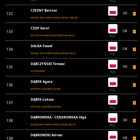
POL
CZESNY Bartosz
132
OK
BIEGNĘ ,ŻEBY BARTEK MÓGŁ BIEGAĆ TARŁÓW
POL
CZOP Karol
133
OK
AZS POLITECHNIKA ŚWIĘTOKRZYSKA KIELCE
POL
DALKA Paweł
134
OK
BIEGNĘ, ŻEBY BARTEK MÓGŁ BIEGAĆ KIELCE
POL
DĄBCZYŃSKI Tomasz
135
OK
SUCHEDNIÓW
POL
DĄBEK Agata
136
AKTYWNI Z ZAGÓRZA ŁĄCZNA
POL
DĄBEK Łukasz
137
AKTYWNI Z ZAGÓRZA ŁĄCZNA
POL
DĄBROWSKA - CENDROWSKA Olga
138
OK
BIEGNĘ ŻEBY BARTEK MÓGŁ BIEGAĆ KIELCE
POL
DĄBROWSKI Adrian
139
OK