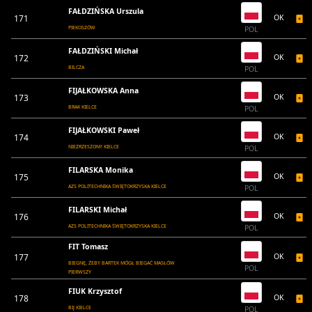
FAŁDZIŃSKA Urszula
171
OK
PIEKOSZÓW
POL
FAŁDZIŃSKI Michał
172
OK
BILCZA
POL
FIJAŁKOWSKA Anna
173
OK
BRAK KIELCE
POL
FIJAŁKOWSKI Paweł
174
OK
NIEZRZESZONY KIELCE
POL
FILARSKA Monika
175
OK
AZS POLITECHNIKA ŚWIĘTOKRZYSKA KIELCE
POL
FILARSKI Michał
176
OK
AZS POLITECHNIKA ŚWIĘTOKRZYSKA KIELCE
POL
FIT Tomasz
177
OK
BIEGNĘ, ŻEBY BARTEK MÓGŁ BIEGAĆ MASŁÓW
POL
PIERWSZY
FIUK Krzysztof
178
OK
BIJ KIELCE
POL