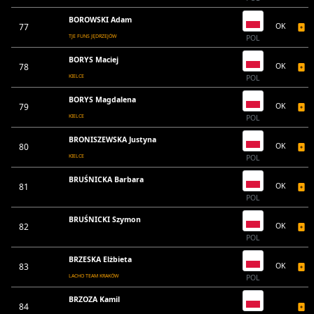
BOROWSKI Adam
77
OK
TJE FUNS JĘDRZEJÓW
POL
BORYS Maciej
78
OK
KIELCE
POL
BORYS Magdalena
79
OK
KIELCE
POL
BRONISZEWSKA Justyna
80
OK
KIELCE
POL
BRUŚNICKA Barbara
81
OK
POL
BRUŚNICKI Szymon
82
OK
POL
BRZESKA Elżbieta
83
OK
LACHO TEAM KRAKÓW
POL
BRZOZA Kamil
84