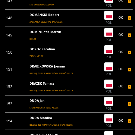
147
OK
STS SKARŻYSKO MAJKÓW
POL
DOMAŃSKI Robert
148
OK
ZAGNAŃSK BIEGA/KKL ZAGNAŃSK
POL
DOMIŃCZYK Marcin
149
OK
KIELCE
POL
DOROZ Karolina
150
OK
ŻADEN KIELCE
POL
DRABIKOWSKA Joanna
151
OK
BIEGNĘ, ŻEBY BARTEK MÓGŁ BIEGAĆ KIELCE
POL
DRĄŻEK Tomasz
152
OK
BIEGNĘ, ŻEBY BARTEK MÓGŁ BIEGAĆ KIELCE
POL
DUDA Jan
153
SPORTANALYTIK TEAM KIELCE
POL
DUDA Monika
154
OK
BIEGNĘ ŻEBY BARTEK MÓGŁ BIEGAĆ KIELCE
POL