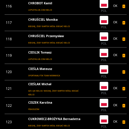
CHROBOT Kamil
116
OK
LEPSZYKLUB.COM KIELCE
POL
CHRUŚCIEL Monika
117
OK
BIEGNĘ, ŻEBY BARTEK MÓGŁ BIEGAĆ KIELCE
POL
CHRUŚCIEL Przemysław
118
OK
BIEGNĘ, ŻEBY BARTEK MÓGŁ BIEGAĆ KIELCE
POL
CIESLIK Tomasz
119
OK
LEPSZYKLUB.COM KIELCE
POL
CIEŚLA Mateusz
120
SPORTANALYTIK TEAM MORAWICA
POL
CIEŚLAK Michał
121
OK
AZS UJK KIELCE/ BIEGNĘ, ŻEBY BARTEK MÓGŁ BIEGAĆ
POL
KIELCE
CISZEK Karolina
122
OK
PIEKOSZÓW
POL
CUKROWICZ-BROŻYNA Bernadetta
123
OK
BIEGNĘ, ŻEBY BARTEK MÓGŁ BIEGAĆ KIELCE
POL