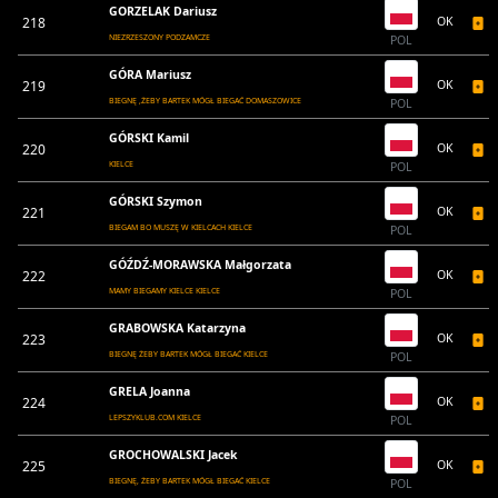
GORZELAK Dariusz
218
OK
NIEZRZESZONY PODZAMCZE
POL
GÓRA Mariusz
219
OK
BIEGNĘ ,ŻEBY BARTEK MÓGŁ BIEGAĆ DOMASZOWICE
POL
GÓRSKI Kamil
220
OK
KIELCE
POL
GÓRSKI Szymon
221
OK
BIEGAM BO MUSZĘ W KIELCACH KIELCE
POL
GÓŹDŹ-MORAWSKA Małgorzata
222
OK
MAMY BIEGAMY KIELCE KIELCE
POL
GRABOWSKA Katarzyna
223
OK
BIEGNĘ ŻEBY BARTEK MÓGŁ BIEGAĆ KIELCE
POL
GRELA Joanna
224
OK
LEPSZYKLUB.COM KIELCE
POL
GROCHOWALSKI Jacek
225
OK
BIEGNĘ, ŻEBY BARTEK MÓGŁ BIEGAĆ KIELCE
POL