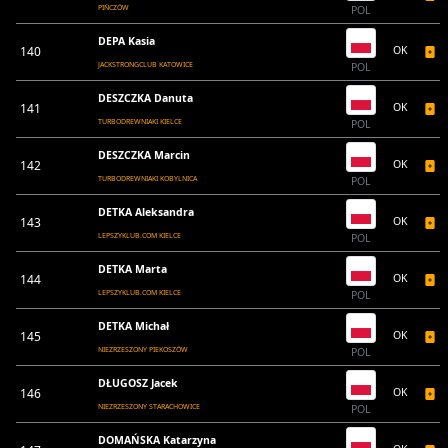
PIŃCZÓW
POL
DEPA Kasia
140
OK
JACKSTRONGCLUB KATOWICE
POL
DESZCZKA Danuta
141
OK
TURBODREWNIAKI KIELCE
POL
DESZCZKA Marcin
142
OK
TURBODREWNIAKI KOBYLNICA
POL
DETKA Aleksandra
143
OK
LEPSZYKLUB.COM KIELCE
POL
DETKA Marta
144
OK
LEPSZYKLUB.COM KIELCE
POL
DETKA Michał
145
OK
NIEZRZESZONY PIEKOSZÓW
POL
DŁUGOSZ Jacek
146
OK
NIEZRZESZONY STARACHOWICE
POL
DOMAŃSKA Katarzyna