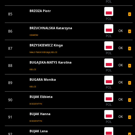
POL
BRZOZA Piotr
85
POL
BRZUCHNALSKA Katarzyna
86
OK
OŻARÓW
POL
BRZYSKIEWICZ Kinga
87
OK
MAŁE PIASKI BIEGAJĄ KIELCE
POL
BUGAJSKA-MATYS Karolina
88
OK
KIELCE
POL
BUGARA Monika
89
OK
KIELCE
POL
BUJAK Elżbieta
90
OK
BODZENTYN
POL
BUJAK Hanna
91
OK
BODZENTYN
POL
BUJAK Lena
92