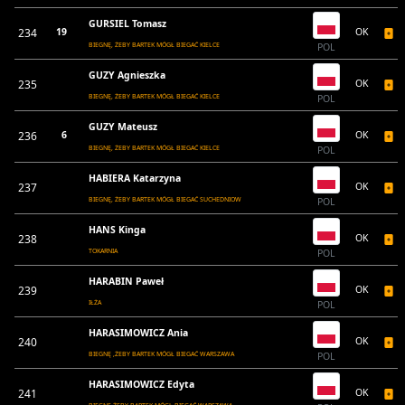
GURSIEL Tomasz
234
19
OK
BIEGNĘ, ŻEBY BARTEK MÓGŁ BIEGAĆ KIELCE
POL
GUZY Agnieszka
235
OK
BIEGNĘ, ŻEBY BARTEK MÓGŁ BIEGAĆ KIELCE
POL
GUZY Mateusz
236
6
OK
BIEGNĘ, ŻEBY BARTEK MÓGŁ BIEGAĆ KIELCE
POL
HABIERA Katarzyna
237
OK
BIEGNĘ, ŻEBY BARTEK MÓGŁ BIEGAĆ SUCHEDNIOW
POL
HANS Kinga
238
OK
TOKARNIA
POL
HARABIN Paweł
239
OK
IŁŻA
POL
HARASIMOWICZ Ania
240
OK
BIEGNĘ ,ŻEBY BARTEK MÓGŁ BIEGAĆ WARSZAWA
POL
HARASIMOWICZ Edyta
241
OK