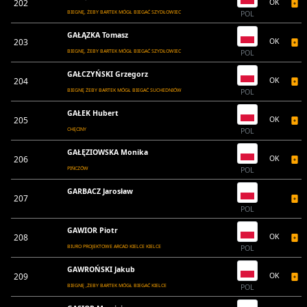
202
OK
BIEGNĘ, ŻEBY BARTEK MÓGŁ BIEGAĆ SZYDŁOWIEC
POL
GAŁĄZKA Tomasz
203
OK
BIEGNĘ, ŻEBY BARTEK MÓGŁ BIEGAĆ SZYDŁOWIEC
POL
GAŁCZYŃSKI Grzegorz
204
OK
BIEGNĘ ŻEBY BARTEK MÓGŁ BIEGAĆ SUCHEDNIÓW
POL
GAŁEK Hubert
205
OK
CHĘCINY
POL
GAŁĘZIOWSKA Monika
206
OK
PIŃCZÓW
POL
GARBACZ Jarosław
207
POL
GAWIOR Piotr
208
OK
BIURO PROJEKTOWE ARCAD KIELCE KIELCE
POL
GAWROŃSKI Jakub
209
OK
BIEGNĘ ,ŻEBY BARTEK MÓGŁ BIEGAĆ KIELCE
POL