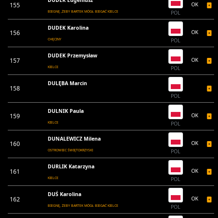
DUDEK Eugeniusz
155
OK
BIEGNĘ ,ŻEBY BARTEK MÓGŁ BIEGAĆ KIELCE
POL
DUDEK Karolina
156
OK
CHĘCINY
POL
DUDEK Przemysław
157
OK
KIELCE
POL
DULĘBA Marcin
158
POL
DULNIK Paula
159
OK
KIELCE
POL
DUNALEWICZ Milena
160
OK
OSTROWIEC ŚWIĘTOKRZYSKI
POL
DURLIK Katarzyna
161
OK
KIELCE
POL
DUŚ Karolina
162
OK
BIEGNĘ, ŻEBY BARTEK MÓGŁ BIEGAĆ KIELCE
POL