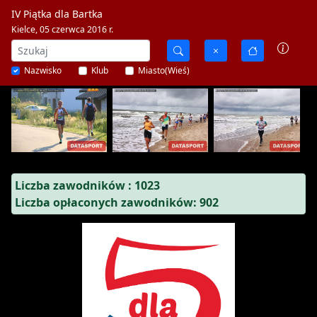
IV Piątka dla Bartka
Kielce, 05 czerwca 2016 r.
Nazwisko
Klub
Miasto(Wieś)
Liczba zawodników : 1023
Liczba opłaconych zawodników: 902