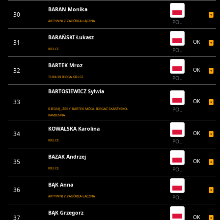
BARAN Monika
30
AKTYWNI Z ZAGÓRZA ŁĄCZNA
POL
BARAŃSKI Łukasz
31
OK
KIELCE
POL
BARTEK Mroz
32
OK
TUMLIN BIEGA KIELCE
POL
BARTOSIEWICZ Sylwia
33
OK
BIEGNĘ ,ŻEBY BARTEK MÓGŁ BIEGAĆ SKARŻYSKO-
POL
KAMIENNA
KOWALSKA Karolina
34
OK
KIELCE
POL
BAZAK Andrzej
35
OK
KIELCE
POL
BĄK Anna
36
AKTYWNI Z ZAGÓRZA ŁĄCZNA
POL
BĄK Grzegorz
37
OK