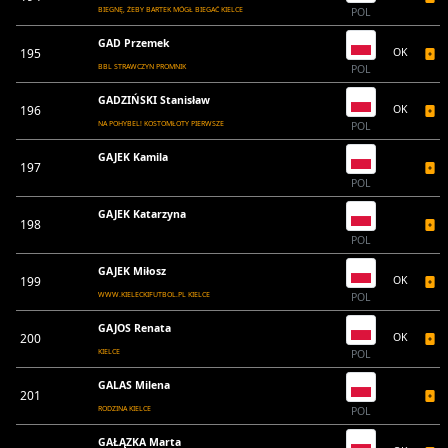
BIEGNĘ, ŻEBY BARTEK MÓGŁ BIEGAĆ KIELCE
POL
GAD Przemek
195
OK
BBL STRAWCZYN PROMNIK
POL
GADZIŃSKI Stanisław
196
OK
NA POHYBEL! KOSTOMŁOTY PIERWSZE
POL
GAJEK Kamila
197
POL
GAJEK Katarzyna
198
POL
GAJEK Miłosz
199
OK
WWW.KIELECKIFUTBOL.PL KIELCE
POL
GAJOS Renata
200
OK
KIELCE
POL
GALAS Milena
201
RODZINA KIELCE
POL
GAŁĄZKA Marta