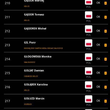
GĄSIOR Marciej
210
OK
KIELCE
POL
GĄSIOR Tomasz
211
OK
KIELCE
POL
GĄSIOREK Michał
212
OK
POL
GIL Piotr
213
OK
BIEGNĘ,ŻEBY BARTEK MÓGŁ BIEGAĆ DALESZYCE
POL
GŁOGOWSKA Monika
214
OK
MAŁOGOSZCZ
POL
GOLIAT Damian
215
OK
CKBABCIE KIELCE
POL
GOŁĄBEK Karolina
216
OK
KIELCE
POL
GOŁUZD Marcin
217
OK
ZGÓRSKO
POL