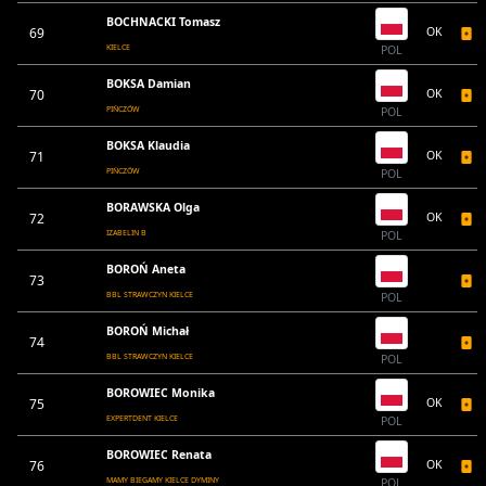
BOCHNACKI Tomasz
69
OK
KIELCE
POL
BOKSA Damian
70
OK
PIŃCZÓW
POL
BOKSA Klaudia
71
OK
PIŃCZÓW
POL
BORAWSKA Olga
72
OK
IZABELIN B
POL
BOROŃ Aneta
73
BBL STRAWCZYN KIELCE
POL
BOROŃ Michał
74
BBL STRAWCZYN KIELCE
POL
BOROWIEC Monika
75
OK
EXPERTDENT KIELCE
POL
BOROWIEC Renata
76
OK
MAMY BIEGAMY KIELCE DYMINY
POL