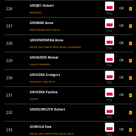
GROJEC Hubert
226
OK
RADKOWICE
POL
GROMAK Anna
227
OK
MAMY BIEGAMY KIELCE KIELCE
POL
GRUDNIEWSKA Anna
228
OK
BIEGNĘ, ŻEBY BARTEK MÓGŁ BIEGAĆ SUCHEDNIÓW
POL
GRUDZIEŃ Michał
229
OK
LAM-KOP ZAGNAŃSK
POL
GRUSZKA Grzegorz
230
OK
BIEGAM BO LUBIĘ KIELCE
POL
GRUSZKA Paulina
231
OK
CHĘCINY
POL
GRZEGORCZYK Robert
232
POL
GUMULA Ewa
233
OK
BIEGNĘ ,ŻEBY BARTEK MÓGŁ BIEGAĆ KIELCE
POL