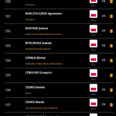
100
OK
SŚK KIELCE
POL
BURCZYK-SZREK Agnieszka
101
OK
SŚK KIELCE
POL
BURTNIK Joanna
102
OK
WWW.TURYSTA.SWIETOKRZYSKI.EU KIELCE
POL
BYDLINSKA Izabela
103
OK
BIEGAM BO BIEGAM MASŁOW
POL
CAPAŁA Michał
104
OK
ZABIEGANE STARACHOWICE STARACHOWICE
POL
CEBULSKI Grzegorz
105
POL
CEDRO Kamila
106
OK
KIELCE
POL
CEDRO Marek
107
OK
KOLEGIUM SĘDZIÓW KIELCE MASŁÓW
POL