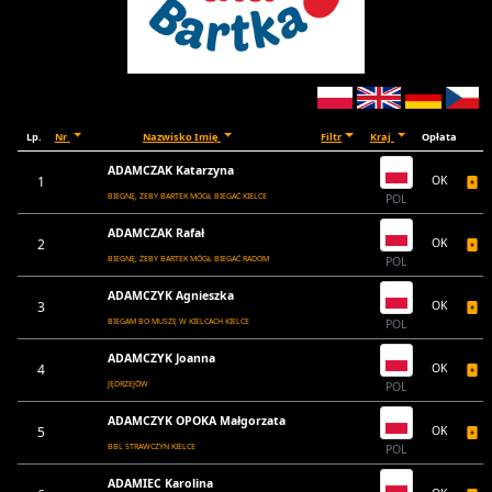
Lp.
Nr
Nazwisko Imię
Filtr
Kraj
Opłata
ADAMCZAK Katarzyna
1
OK
BIEGNĘ, ŻEBY BARTEK MÓGŁ BIEGAĆ KIELCE
POL
ADAMCZAK Rafał
2
OK
BIEGNĘ, ŻEBY BARTEK MÓGŁ BIEGAĆ RADOM
POL
ADAMCZYK Agnieszka
3
OK
BIEGAM BO MUSZĘ W KIELCACH KIELCE
POL
ADAMCZYK Joanna
4
OK
JĘDRZEJÓW
POL
ADAMCZYK OPOKA Małgorzata
5
OK
BBL STRAWCZYN KIELCE
POL
ADAMIEC Karolina