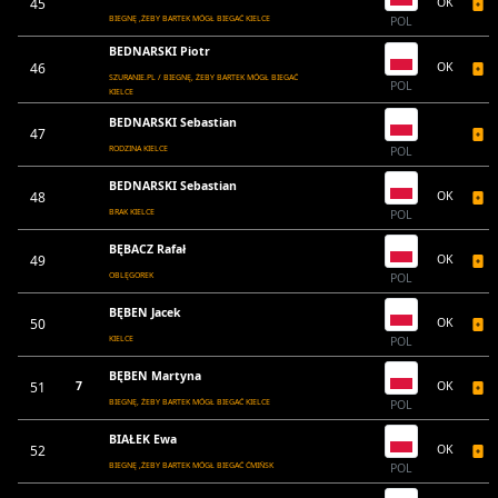
45
OK
BIEGNĘ ,ŻEBY BARTEK MÓGŁ BIEGAĆ KIELCE
POL
BEDNARSKI Piotr
46
OK
SZURANIE.PL / BIEGNĘ, ŻEBY BARTEK MÓGŁ BIEGAĆ
POL
KIELCE
BEDNARSKI Sebastian
47
RODZINA KIELCE
POL
BEDNARSKI Sebastian
48
OK
BRAK KIELCE
POL
BĘBACZ Rafał
49
OK
OBLĘGOREK
POL
BĘBEN Jacek
50
OK
KIELCE
POL
BĘBEN Martyna
51
7
OK
BIEGNĘ, ŻEBY BARTEK MÓGŁ BIEGAĆ KIELCE
POL
BIAŁEK Ewa
52
OK
BIEGNĘ ,ŻEBY BARTEK MÓGŁ BIEGAĆ ĆMIŃSK
POL