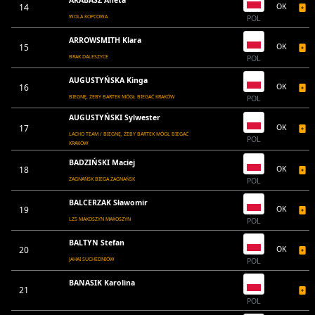
ARABASZ Aneta
14
OK
WOLA KOPCOWA
POL
ARROWSMITH Klara
15
OK
BRAK DALESZYCE
POL
AUGUSTYŃSKA Kinga
16
OK
BIEGNĘ, ŻEBY BARTEK MÓGŁ BIEGAĆ KRAKÓW
POL
AUGUSTYŃSKI Sylwester
17
OK
LACHO TEAM / BIEGNĘ, ŻEBY BARTEK MÓGŁ BIEGAĆ
POL
KRAKÓW
BADZIŃSKI Maciej
18
OK
ZAGNAŃSK BIEGA ZAGNAŃSK
POL
BALCERZAK Sławomir
19
OK
LZS MAKOSZYN MAKOSZYN
POL
BALTYN Stefan
20
OK
JAHAI SUCHEDNIÓW
POL
BANASIK Karolina
21
POL