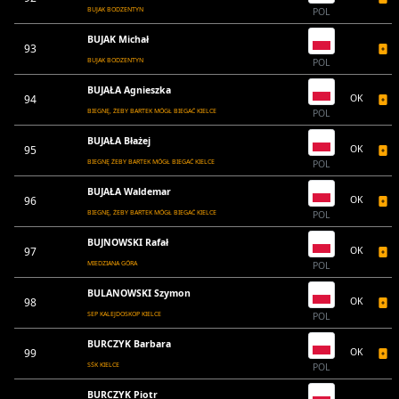
BUJAK BODZENTYN
POL
BUJAK Michał
93
BUJAK BODZENTYN
POL
BUJAŁA Agnieszka
94
OK
BIEGNĘ, ŻEBY BARTEK MÓGŁ BIEGAĆ KIELCE
POL
BUJAŁA Błażej
95
OK
BIEGNĘ ŻEBY BARTEK MÓGŁ BIEGAĆ KIELCE
POL
BUJAŁA Waldemar
96
OK
BIEGNĘ, ŻEBY BARTEK MÓGŁ BIEGAĆ KIELCE
POL
BUJNOWSKI Rafał
97
OK
MIEDZIANA GÓRA
POL
BULANOWSKI Szymon
98
OK
SEP KALEJDOSKOP KIELCE
POL
BURCZYK Barbara
99
OK
SŚK KIELCE
POL
BURCZYK Piotr