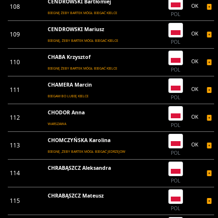
CENDROWSKI Bartłomiej
108
OK
BIEGNĘ ŻEBY BARTEK MÓGŁ BIEGAĆ KIELCE
POL
CENDROWSKI Mariusz
109
OK
BIEGNĘ, ŻEBY BARTEK MÓGŁ BIEGAĆ KIELCE
POL
CHABA Krzysztof
110
OK
BIEGNĘ ŻEBY BARTEK MÓGŁ BIEGAĆ KIELCE
POL
CHAMERA Marcin
111
OK
BIEGAM BO LUBIĘ KIELCE
POL
CHODOR Anna
112
OK
WARSZAWA
POL
CHOMCZYŃSKA Karolina
113
OK
BIEGNĘ ,ŻEBY BARTEK MÓGŁ BIEGAĆ JEDRZEJOW
POL
CHRABĄSZCZ Aleksandra
114
POL
CHRABĄSZCZ Mateusz
115
POL