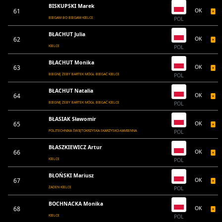
BISKUPSKI Marek
61
OK
BIEGAM BO BIEGAM KIELCE
POL
BŁACHUT Julia
62
OK
KIELCE
POL
BŁACHUT Monika
63
OK
BIEGNĘ ŻEBY BARTEK MÓGŁ BIEGAĆ KIELCE
POL
BŁACHUT Natalia
64
OK
BIEGNĘ ŻEBY BARTEK MÓGŁ BIEGAĆ KIELCE
POL
BŁASIAK Sławomir
65
OK
POLITECHNIKA ŚWIĘTOKRZYSKA SKARŻYSKO-KAMIENNA
POL
BŁASZKIEWICZ Artur
66
OK
KIELCE
POL
BŁOŃSKI Mariusz
67
OK
ŻADEN KIELCE
POL
BOCHNACKA Monika
68
OK
KIELCE
POL