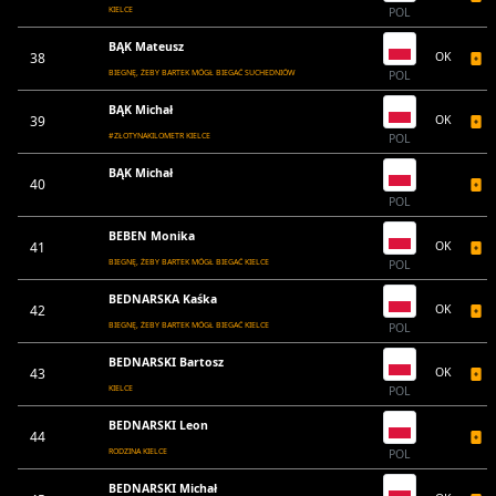
KIELCE
POL
BĄK Mateusz
38
OK
BIEGNĘ, ŻEBY BARTEK MÓGŁ BIEGAĆ SUCHEDNIÓW
POL
BĄK Michał
39
OK
#ZŁOTYNAKILOMETR KIELCE
POL
BĄK Michał
40
POL
BEBEN Monika
41
OK
BIEGNĘ, ŻEBY BARTEK MÓGŁ BIEGAĆ KIELCE
POL
BEDNARSKA Kaśka
42
OK
BIEGNĘ, ŻEBY BARTEK MÓGŁ BIEGAĆ KIELCE
POL
BEDNARSKI Bartosz
43
OK
KIELCE
POL
BEDNARSKI Leon
44
RODZINA KIELCE
POL
BEDNARSKI Michał