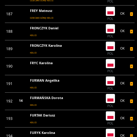
DZIECIAKI GÓRĄ! KIELCE
POL
FREY Mateusz
187
OK
DZIECIAKI GÓRĄ! KIELCE
POL
FRONCZYK Daniel
188
OK
KIELCE
POL
FRONCZYK Karolina
189
OK
KIELCE
POL
FRYC Karolina
190
POL
FURMAN Angelika
191
OK
KIELCE
POL
FURMAŃSKA Dorota
192
14
OK
KIELCE
POL
FURTAK Dariusz
193
OK
KIELCE
POL
FURYK Karolina
194
OK