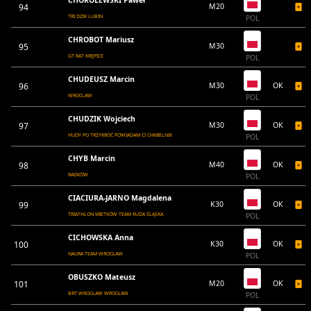
94
M20
TRI DZIK LUBIN
POL
CHROBOT Mariusz
95
M30
GT RAT KRĘPICE
POL
CHUDEUSZ Marcin
96
M30
OK
WROCLAW
POL
CHUDZIK Wojciech
97
M30
OK
HUDY PO TRZYKROĆ POWIADAM CI CHMIELNIK
POL
CHYB Marcin
98
M40
OK
RADKÓW
POL
CIACIURA-JARNO Magdalena
99
K30
OK
TRIATHLON MIETKÓW TEAM RUDA ŚLĄSKA
POL
CICHOWSKA Anna
100
K30
OK
NAURA TEAM WROCŁAW
POL
OBUSZKO Mateusz
101
M20
OK
BRT WROCŁAW WROCŁAW
POL