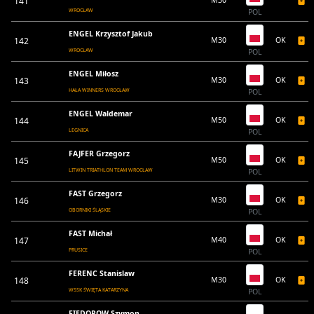
141
WROCŁAW
POL
ENGEL Krzysztof Jakub
142
M30
OK
WROCŁAW
POL
ENGEL Miłosz
143
M30
OK
HAŁA WINNERS WROCŁAW
POL
ENGEL Waldemar
144
M50
OK
LEGNICA
POL
FAJFER Grzegorz
145
M50
OK
LITWIN TRIATHLON TEAM WROCŁAW
POL
FAST Grzegorz
146
M30
OK
OBORNIKI ŚLĄSKIE
POL
FAST Michał
147
M40
OK
PRUSICE
POL
FERENC Stanislaw
148
M30
OK
WSSK ŚWIĘTA KATARZYNA
POL
FIEDOROW Szymon