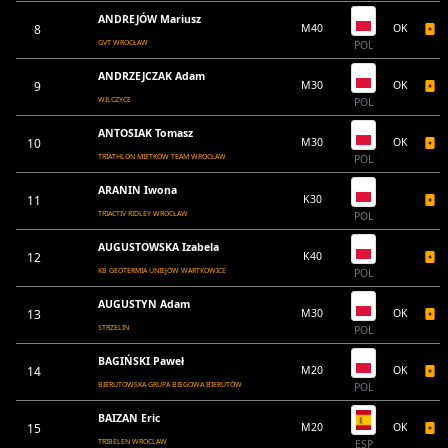
ANDREJÓW Mariusz
8
M40
OK
GVT WROCŁAW
POL
ANDRZEJCZAK Adam
9
M30
OK
WILCZYCE
POL
ANTOSIAK Tomasz
10
M30
OK
TRIATHLON MIETKÓW TEAM WROCŁAW
POL
ARANIN Iwona
11
K30
TRIACTIV RIDLEY WROCŁAW
POL
AUGUSTOWSKA Izabela
12
K40
KB GEOTERMIA UNIEJÓW WARTKOWICE
POL
AUGUSTYN Adam
13
M30
OK
STRZELIN
POL
BAGIŃSKI Paweł
14
M20
OK
BIERUTOWSKA GRUPA BIEGOWA BIERUTÓW
POL
BAIZAN Eric
15
M20
OK
TRIBELEN WROCLAW
ESP