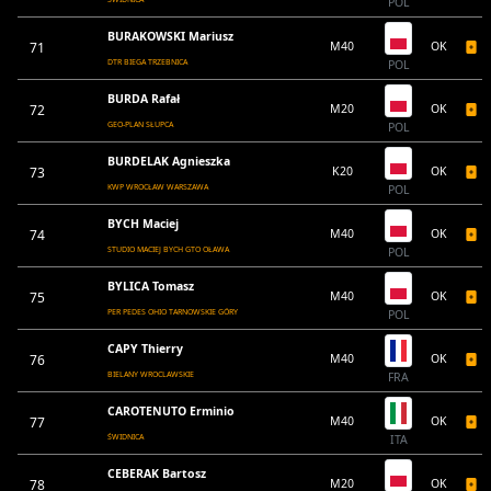
POL
BURAKOWSKI Mariusz
71
M40
OK
DTR BIEGA TRZEBNICA
POL
BURDA Rafał
72
M20
OK
GEO-PLAN SŁUPCA
POL
BURDELAK Agnieszka
73
K20
OK
KWP WROCŁAW WARSZAWA
POL
BYCH Maciej
74
M40
OK
STUDIO MACIEJ BYCH GTO OŁAWA
POL
BYLICA Tomasz
75
M40
OK
PER PEDES OHIO TARNOWSKIE GÓRY
POL
CAPY Thierry
76
M40
OK
BIELANY WROCLAWSKIE
FRA
CAROTENUTO Erminio
77
M40
OK
ŚWIDNICA
ITA
CEBERAK Bartosz
78
M20
OK