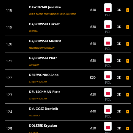
DAWIDZIAK Jarosław
118
M40
OK
AMBIT RACING TEAM/MARATON LESZNO LESZNO
POL
DĄBROWSKI Łukasz
119
M30
OK
LEGNICA
POL
DĄBROWSKI Mariusz
120
M40
OK
NIEZRZESZONY WROCŁAW
POL
DĄBROWSKI Piotr
121
M30
OK
WROCŁAW
POL
DEREWOŃKO Anna
122
K30
OK
GT RAT WROCŁAW
POL
DEUTSCHMAN Piotr
123
M30
OK
GT RAT WROCŁAW
POL
DŁUGOSZ Dominik
124
M40
OK
TRZEBNICA
POL
DOLEŻEK Krystian
125
M30
OK
SZCZECIN