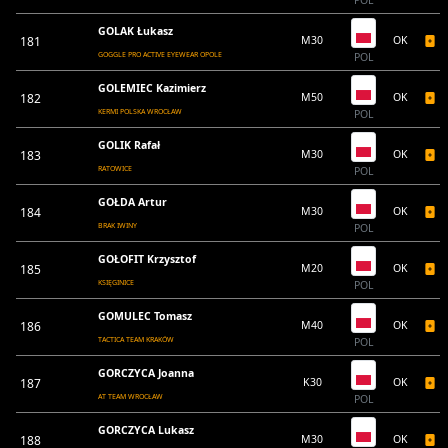
GOLAK Łukasz
181
M30
OK
GOGGLE PRO ACTIVE EYEWEAR OPOLE
POL
GOLEMIEC Kazimierz
182
M50
OK
KERMI POLSKA WROCŁAW
POL
GOLIK Rafał
183
M30
OK
RATOWICE
POL
GOŁDA Artur
184
M30
OK
BRAK IWINY
POL
GOŁOFIT Krzysztof
185
M20
OK
KSIĘGINICE
POL
GOMULEC Tomasz
186
M40
OK
TACTICA TEAM KRAKÓW
POL
GORCZYCA Joanna
187
K30
OK
AT TEAM WROCŁAW
POL
GORCZYCA Lukasz
188
M30
OK