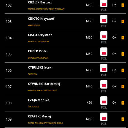
CIEŚLIK Bartosz
102
M30
OK
TRIATHLON MIETKÓW TEAM WROCLAW
POL
CIKOTO Krzysztof
103
M30
OK
WAŁBRZYCH
POL
CISŁO Krzysztof
104
M30
OK
ARDENTCODE WYSOKA
POL
CUBER Piotr
105
M30
OK
EKOBIEGI WARSZAWA
POL
CYBULSKI Jacek
106
M30
OK
SZCZECIN
POL
CYWIŃSKI Bartłomiej
107
M40
OK
PRO-RUN WROCŁAW WROCŁAW
POL
CZAJA Monika
108
K20
OK
POLKOWICE
POL
CZAPSKI Maciej
109
M30
TO NIE TAK MIAŁO WYGLĄDAĆ OKOLE
POL