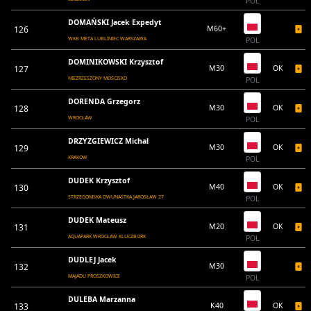
POL
DOMAŃSKI Jacek Expedyt
126
M60+
WKB META LUBLINIEC WARSZAWA
POL
DOMINIKOWSKI Krzysztof
127
M30
OK
NIEZRZESZONY MOŚCISKO
POL
DORENDA Grzegorz
128
M30
OK
WROCŁAW
POL
DRZYZGIEWICZ Michal
129
M30
OK
KRAKOW
POL
DUDEK Krzysztof
130
M40
OK
STRZEGOMSKA DWUNASTKA JAROSŁAW 27
POL
DUDEK Mateusz
131
M20
OK
AQUAPARK WROCŁAW KLUCZBORK
POL
DUDLEJ Jacek
132
M30
MAJADU PROSZKOWICE
POL
DULEBA Marzanna
133
K40
OK