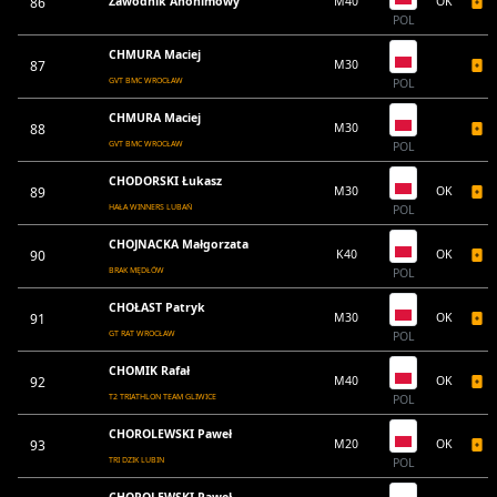
86
Zawodnik Anonimowy
M40
OK
POL
CHMURA Maciej
87
M30
GVT BMC WROCŁAW
POL
CHMURA Maciej
88
M30
GVT BMC WROCŁAW
POL
CHODORSKI Łukasz
89
M30
OK
HAŁA WINNERS LUBAŃ
POL
CHOJNACKA Małgorzata
90
K40
OK
BRAK MĘDŁÓW
POL
CHOŁAST Patryk
91
M30
OK
GT RAT WROCŁAW
POL
CHOMIK Rafał
92
M40
OK
T2 TRIATHLON TEAM GLIWICE
POL
CHOROLEWSKI Paweł
93
M20
OK
TRI DZIK LUBIN
POL
CHOROLEWSKI Paweł