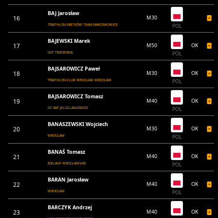
BAJ Jarosław
16
M30
TRIATHLON MIETKÓW TEAM MARCINKOWICE
POL
BAJEWSKI Marek
17
M50
OK
GVT TRZEBNICA
POL
BAJSAROWICZ Paweł
18
M30
OK
TRIATHLON CLUB WROCŁAW WROCŁAW
POL
BAJSAROWICZ Tomasz
19
M40
OK
GT RAT JELCZ-LASKOWICE
POL
BANASZEWSKI Wojciech
20
M30
OK
WROCŁAW
POL
BANAŚ Tomasz
21
M40
OK
BIELANY WROCŁAWSKIE
POL
BARAN Jarosław
22
M40
OK
WROCŁAW
POL
BARCZYK Andrzej
23
M40
OK