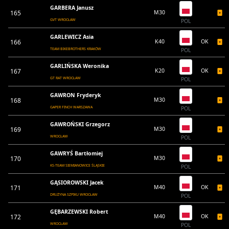
GARBERA Janusz
165
M30
GVT WROCŁAW
POL
GARLEWICZ Asia
166
K40
OK
TEAM BIKEBROTHERS KRAKÓW
POL
GARLIŃSKA Weronika
167
K20
OK
GT RAT WROCŁAW
POL
GAWRON Fryderyk
168
M30
GAPER FINCH WARSZAWA
POL
GAWROŃSKI Grzegorz
169
M30
WROCŁAW
POL
GAWRYŚ Bartłomiej
170
M30
KS-TEAM SIEMIANOWICE ŚLĄSKIE
POL
GĄSIOROWSKI Jacek
171
M40
OK
DRUŻYNA SZPIKU WROCŁAW
POL
GĘBARZEWSKI Robert
172
M40
OK
WROCŁAW
POL