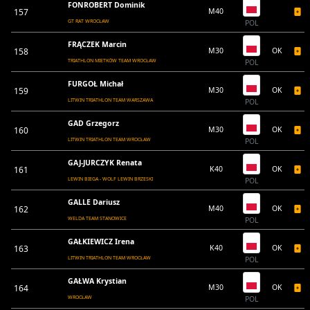
FONROBERT Dominik
157
M40
GT RAT WROCŁAW
POL
FRĄCZEK Marcin
158
M30
OK
TRIATHLON MIETKÓW TEAM WROCŁAW
POL
FURGOŁ Michał
159
M30
OK
LITWIN TRIATHLON TEAM WARSZAWA
POL
GAD Grzegorz
160
M30
OK
LITWIN TRIATHLON TEAM WROCŁAW
POL
GAJ-JURCZYK Renata
161
K40
OK
LEWIN BIEGA - WOLF LEWIN BRZESKI
POL
GALLE Dariusz
162
M40
OK
WELDA TEAM STANOWICE
POL
GAŁKIEWICZ Irena
163
K40
OK
LITWIN TRIATHLON TEAM WROCŁAW
POL
GAŁWA Krystian
164
M30
OK
WROCŁAW
POL