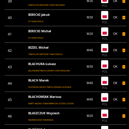
39
M30
OK
TRIATHLON MIETKÓW TEAM SIECHNICE
POL
BIRECKI Jakub
40
M30
OK
GT KONA OPOLE
POL
BIRECKI Michał
41
M20
OK
GT KONA OPOLE
POL
BIZIEL Michał
42
M40
OK
TRIATHLON MIETKÓW TEAM SMOLEC
POL
BLACHURA Łukasz
43
M30
OK
KALENDARZTRIATHLONOWY.COM WROCŁAW
POL
BŁACH Marek
44
M40
OK
OLEŚNICKA GRUPA TRIATHLONOWA OLEŚNICA
POL
BŁACHOWIAK Mariusz
45
M40
OK
AMBIT RACING TEAM/MARATON LESZNO LESZNO
POL
BŁASZCZUK Wojciech
46
M20
NIEZRZESZONY WIERZBICA
POL