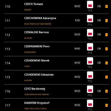
CZECH Tomasz
110
M30
OK
KRAKÓW
POL
CZECHOWSKA Katarzyna
111
K30
OK
MIŁEK TRIATHLON TEAM KRAKÓW
POL
CZEKALSKI Bartosz
112
M30
OK
KŁODZKO
POL
CZERNIAWSKI Piotr
113
M40
OK
DZIERŻONIÓW
POL
CZUKIEWSKI Marek
114
M30
OK
LUBIN
POL
CZUKIEWSKI Sebastian
115
M30
GŁOGÓW
POL
CZYŻ Bartłomiej
116
M20
OK
TEAM BIKEBROTHERS KRAKÓW
POL
DANKÓW Krzysztof
117
M30
TRIATLON W OPOLU OPOLE
POL