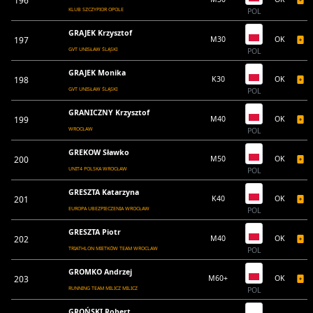
196
KLUB SZCZYPIOR OPOLE
POL
GRAJEK Krzysztof
197
M30
OK
GVT UNISŁAW ŚLĄSKI
POL
GRAJEK Monika
198
K30
OK
GVT UNISŁAW ŚLĄSKI
POL
GRANICZNY Krzysztof
199
M40
OK
WROCŁAW
POL
GREKOW Sławko
200
M50
OK
UNIT4 POLSKA WROCŁAW
POL
GRESZTA Katarzyna
201
K40
OK
EUROPA UBEZPIECZENIA WROCŁAW
POL
GRESZTA Piotr
202
M40
OK
TRIATHLON MIETKÓW TEAM WROCLAW
POL
GROMKO Andrzej
203
M60+
OK
RUNNING TEAM MILICZ MILICZ
POL
GROŃSKI Robert