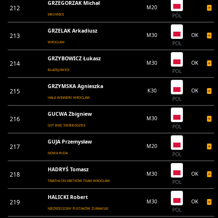
GRZEGORZAK Michał
212
M20
MECHNICE
POL
GRZELAK Arkadiusz
213
M30
OK
WROCŁAW
POL
GRZYBOWICZ Łukasz
214
M30
OK
BŁAŻEJOWICE
POL
GRZYMSKA Agnieszka
215
K30
OK
HAŁA WINNERS WROCŁAW
POL
GUCWA Zbigniew
216
M30
GVT BMC ŚWIEBODZICE
POL
GUJA Przemysław
217
M20
NOWA RUDA
POL
HADRYŚ Tomasz
218
M30
OK
TRIATHLON MIETKÓW TEAM WROCŁAW
POL
HALICKI Robert
219
M30
OK
NIEZRZESZONY PUSTAKÓW ŻURAWSKI
POL