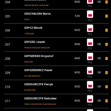
204
M40
OK
HAKUNA MATATA :) WROCŁAW
POL
GRUCHALSKA Marta
205
K30
OPOLE
POL
GRYCZ Witold
206
M20
- WROCŁAW
POL
GRYGIEL Leszek
207
M40
OK
PRO-RUN WROCŁAW WROCŁAW
POL
GRYNIENKO Krzysztof
208
M40
OK
WROCLAW
POL
GRYSZKIEWICZ Paweł
209
M30
OK
GVT RADOMIERZYCE
POL
GRZEGORCZYK Patryk
210
M30
OK
JELENIA GÓRA
POL
GRZEGORCZYK Radosław
211
M30
OK
TRIATHLON MIETKÓW TEAM WROCŁAW
POL