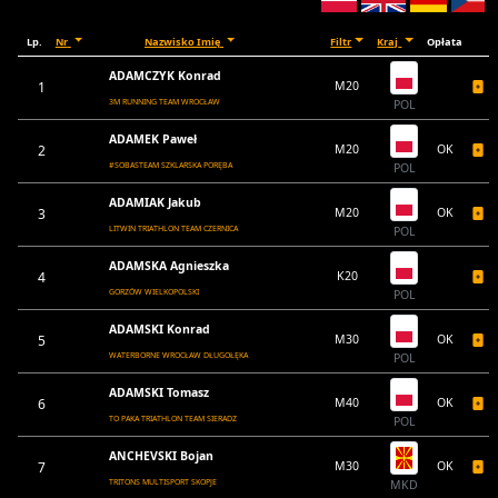
Lp.
Nr
Nazwisko Imię
Filtr
Kraj
Opłata
ADAMCZYK Konrad
1
M20
3M RUNNING TEAM WROCŁAW
POL
ADAMEK Paweł
2
M20
OK
#SOBASTEAM SZKLARSKA PORĘBA
POL
ADAMIAK Jakub
3
M20
OK
LITWIN TRIATHLON TEAM CZERNICA
POL
ADAMSKA Agnieszka
4
K20
GORZÓW WIELKOPOLSKI
POL
ADAMSKI Konrad
5
M30
OK
WATERBORNE WROCŁAW DŁUGOŁĘKA
POL
ADAMSKI Tomasz
6
M40
OK
TO PAKA TRIATHLON TEAM SIERADZ
POL
ANCHEVSKI Bojan
7
M30
OK
TRITONS MULTISPORT SKOPJE
MKD