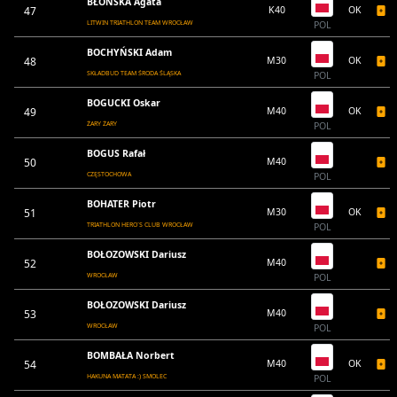
BŁOŃSKA Agata
47
K40
OK
LITWIN TRIATHLON TEAM WROCŁAW
POL
BOCHYŃSKI Adam
48
M30
OK
SKŁADBUD TEAM ŚRODA ŚLĄSKA
POL
BOGUCKI Oskar
49
M40
OK
ŻARY ŻARY
POL
BOGUS Rafał
50
M40
CZĘSTOCHOWA
POL
BOHATER Piotr
51
M30
OK
TRIATHLON HERO`S CLUB WROCŁAW
POL
BOŁOZOWSKI Dariusz
52
M40
WROCŁAW
POL
BOŁOZOWSKI Dariusz
53
M40
WROCŁAW
POL
BOMBAŁA Norbert
54
M40
OK
HAKUNA MATATA :) SMOLEC
POL