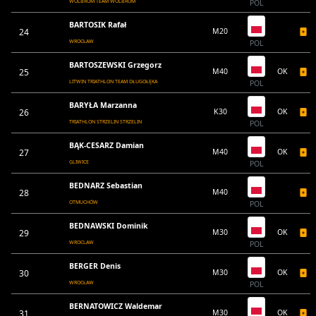
WOLBROM TEAM WOLBROM
POL
BARTOSIK Rafał
24
M20
WROCŁAW
POL
BARTOSZEWSKI Grzegorz
25
M40
OK
LITWIN TRIATHLON TEAM DŁUGOŁĘKA
POL
BARYŁA Marzanna
26
K30
OK
TRIATHLON STRZELIN STRZELIN
POL
BĄK-CESARZ Damian
27
M40
OK
GLIWICE
POL
BEDNARZ Sebastian
28
M40
OTMUCHÓW
POL
BEDNAWSKI Dominik
29
M30
OK
WROCLAW
POL
BERGER Denis
30
M30
OK
WROCŁAW
POL
BERNATOWICZ Waldemar
31
M30
OK