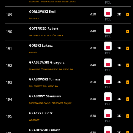
SILUGO.PL - EGZOTYCZNE MEBLE SWIEBODZICE
POL
GORLOWSKI Emil
189
M30
OK
ŚWIDNICA
POL
GOTTFRIED Robert
190
M40
NIEZRZESZONY BOGUSZÓW GORCE
POL
GÓRSKI Łukasz
191
M30
OK
KAMIEŃ
POL
GRABLEWSKI Grzegorz
192
M40
OK
TEAM-LUKS ŻÓRAWINA-WROCŁAW WROCŁAW
POL
GRABOWSKI Tomasz
193
M50
OK
RUN FORREST RUN WROCŁAW
POL
GRABOWY Stanisław
194
M40
OK
RODZINA GRABOWYCH ZĄBKOWICE ŚLĄSKIE
POL
GRACZYK Piotr
195
M30
OK
WROCŁAW
POL
GRADOWSKI Łukasz
M30
OK