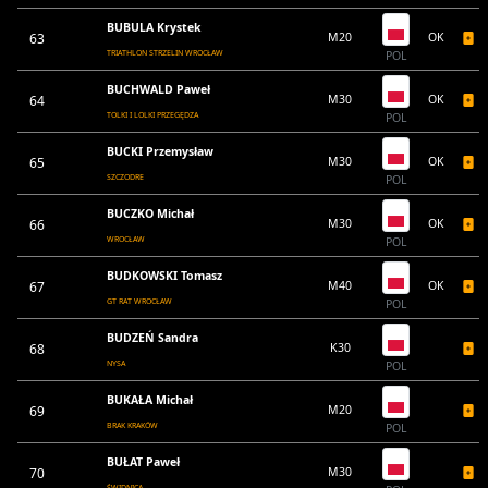
BUBULA Krystek
63
M20
OK
TRIATHLON STRZELIN WROCŁAW
POL
BUCHWALD Paweł
64
M30
OK
TOLKI I LOLKI PRZEGĘDZA
POL
BUCKI Przemysław
65
M30
OK
SZCZODRE
POL
BUCZKO Michał
66
M30
OK
WROCŁAW
POL
BUDKOWSKI Tomasz
67
M40
OK
GT RAT WROCŁAW
POL
BUDZEŃ Sandra
68
K30
NYSA
POL
BUKAŁA Michał
69
M20
BRAK KRAKÓW
POL
BUŁAT Paweł
70
M30
ŚWIDNICA