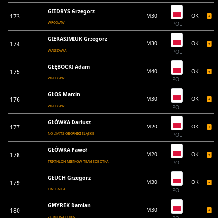
GIEDRYS Grzegorz
173
M30
OK
WROCŁAW
POL
GIERASIMIUK Grzegorz
174
M30
OK
WARSZAWA
POL
GŁĘBOCKI Adam
175
M40
OK
WROCŁAW
POL
GŁOS Marcin
176
M30
OK
WROCŁAW
POL
GŁÓWKA Dariusz
177
M20
OK
NO LIMITS OBORNIKI ŚLĄSKIE
POL
GŁÓWKA Paweł
178
M20
OK
TRIATHLON MIETKÓW TEAM SOBÓTKA
POL
GŁUCH Grzegorz
179
M30
OK
TRZEBNICA
POL
GMYREK Damian
180
M30
ZG RUDNA LUBIN
POL