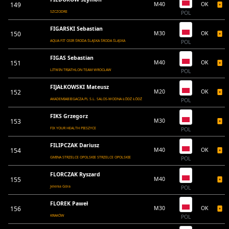
149
M40
OK
SZCZODRE
POL
FIGARSKI Sebastian
150
M30
OK
AQUA FIT OSIR ŚRODA ŚLĄSKA ŚRODA ŚLĄSKA
POL
FIGAS Sebastian
151
M40
OK
LITWIN TRIATHLON TEAM WROCŁAW
POL
FIJAŁKOWSKI Mateusz
152
M20
OK
AKADEMIABIEGACZA.PL S.L. SALOS-WODNA ŁÓDŹ ŁÓDŹ
POL
FIKS Grzegorz
153
M30
FIX YOUR HEALTH PIESZYCE
POL
FILIPCZAK Dariusz
154
M40
OK
GMINA STRZELCE OPOLSKIE STRZELCE OPOLSKIE
POL
FLORCZAK Ryszard
155
M40
Jelenia Góra
POL
FLOREK Paweł
156
M30
OK
KRAKÓW
POL