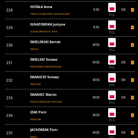
HOTAŁA Anna
228
K30
OK
TRIATHLON MIETKÓW TEAM WROCŁAW
POL
IGNATOWSKA Justyna
229
K30
SEZONSTARTOWY.PL NYSA
POL
IMIELIŃSKI Bartek
230
M30
SMOLEC
POL
IMIELSKI Tomasz
231
M30
OK
PROM RIDERS TEAM WROCŁAW
POL
IWANICKI Tomasz
232
M30
OK
WROCŁAW
POL
IWANIEC Marcin
233
M30
OK
PRO-RUN WROCŁAW WROCŁAW
POL
IZAK Piotr
234
M30
WROCŁAW
POL
JACKOWIAK Piotr
235
M30
OK
BRZEG
POL