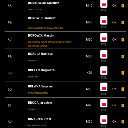
BORKOWSKI Mariusz
55
M40
OK
CHWAŁOWICE
POL
BOROWIEC Robert
56
M40
OK
POL
OKSIKO ADVENTURE TEAM WROCLAW
BOROWIK Marcin
57
M30
OK
ZĄBKOWICKA GRUPA BIEGOWA FRANKENSTEIN
POL
ZĄBKOWICE ŚLĄSKIE
BORULA Bartosz
58
M30
SŁUBICE
POL
BRETYN Dagmara
59
K20
WROCŁAW
POL
BREWKA Wojciech
60
M30
OK
GT RAT PIERWOSZÓW
POL
BRODA Jarosław
61
M40
OK
GLIWICE
POL
BRZĘCZEK Piotr
62
M20
OK
AA TEAM WROCŁAW
POL