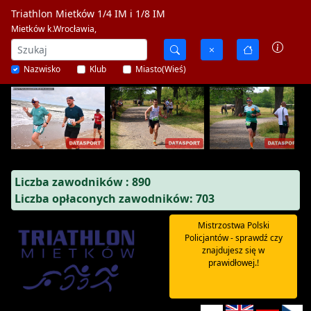
Triathlon Mietków 1/4 IM i 1/8 IM
Mietków k.Wrocławia,
Nazwisko
Klub
Miasto(Wieś)
Liczba zawodników : 890
Liczba opłaconych zawodników: 703
Mistrzostwa Polski
Policjantów - sprawdź czy
znajdujesz się w
prawidłowej.!