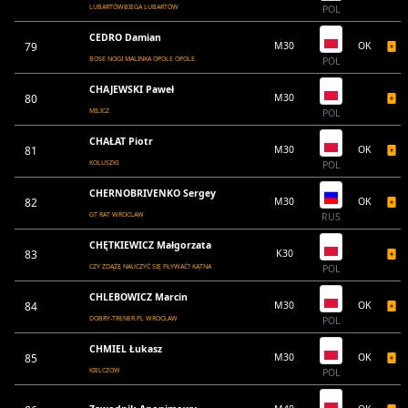
LUBARTÓWBIEGA LUBARTÓW
POL
CEDRO Damian
79
M30
OK
BOSE NOGI MALINKA OPOLE OPOLE
POL
CHAJEWSKI Paweł
80
M30
MILICZ
POL
CHAŁAT Piotr
81
M30
OK
KOLUSZKI
POL
CHERNOBRIVENKO Sergey
82
M30
OK
GT RAT WROCLAW
RUS
CHĘTKIEWICZ Małgorzata
83
K30
CZY ZDĄŻĘ NAUCZYĆ SIĘ PŁYWAĆ? KĄTNA
POL
CHLEBOWICZ Marcin
84
M30
OK
DOBRY-TRENER.PL WROCŁAW
POL
CHMIEL Łukasz
85
M30
OK
KIELCZOW
POL