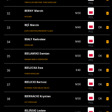
TRIATHLON MIETKÓW TEAM WROCŁAW
POL
BERNY Marcin
32
M30
WYSOKA
POL
BĘŚ Marcin
33
M40
OK
JUDO SOBÓTKA JORDANÓW ŚLĄSKI
POL
BIAŁY Radosław
34
M40
WROCŁAW
POL
BIELAWSKI Damian
35
M30
OK
RAGABA MEBLE DZIWISZÓW
POL
BIELECKA Ewa
36
K40
OK
ITMZM WROCŁAW
POL
BIELICKI Bartosz
37
M30
OK
RUNNING TEAM MILICZ MILICZ
POL
BIERNACKI Krystian
38
M30
OK
GVT WROCŁAW
POL
BILIŃSKI Lesław