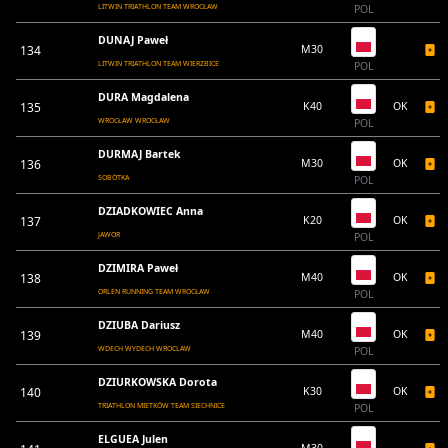
LITWIN TRIATHLON TEAM WROCŁAW
POL
DUNAJ Paweł
134
M30
LITWIN TRIATHLON TEAM WIERZBICE
POL
DURA Magdalena
135
K40
OK
WROCŁAW WROCŁAW
POL
DURMAJ Bartek
136
M30
OK
SOBÓTKA
POL
DZIADKOWIEC Anna
137
K20
OK
JAWOR
POL
DZIMIRA Paweł
138
M40
OK
ORLEN RUNNING TEAM WROCŁAW
POL
DZIUBA Dariusz
139
M40
OK
WDECH WYDECH WROCLAW
POL
DZIURKOWSKA Dorota
140
K30
OK
TRIATHLON MIETKÓW TEAM SIECHNICE
POL
ELGUEA Julen
M30