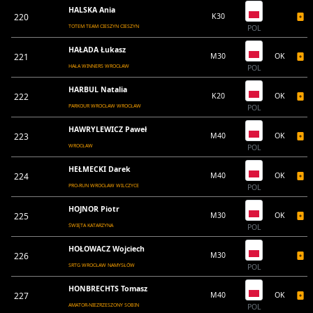
HALSKA Ania
220
K30
TOTEM TEAM CIESZYN CIESZYN
POL
HAŁADA Łukasz
221
M30
OK
HAŁA WINNERS WROCŁAW
POL
HARBUL Natalia
222
K20
OK
PARKOUR WROCŁAW WROCŁAW
POL
HAWRYLEWICZ Paweł
223
M40
OK
WROCŁAW
POL
HEŁMECKI Darek
224
M40
OK
PRO-RUN WROCŁAW WILCZYCE
POL
HOJNOR Piotr
225
M30
OK
ŚWIĘTA KATARZYNA
POL
HOŁOWACZ Wojciech
226
M30
SRTG WROCŁAW NAMYSŁÓW
POL
HONBRECHTS Tomasz
227
M40
OK
AMATOR-NIEZRZESZONY SOBIN
POL