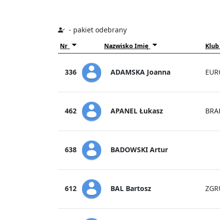
- pakiet odebrany
Nr
Nazwisko Imię
Klub
ADAMSKA Joanna
336
EUR
APANEL Łukasz
462
BRA
BADOWSKI Artur
638
BAL Bartosz
612
ZGR