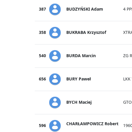
BUDZYŃSKI Adam
387
4 P
BUKRABA Krzysztof
358
XTR
BURDA Marcin
540
ZG 
BURY Paweł
656
LKK
BYCH Maciej
GTO
CHARŁAMPOWICZ Robert
596
196