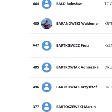
BAŁD Bolesław
664
TC 
BARANOWSKI Waldemar
485
KRY
647
RZE
BARTKIEWICZ Piotr
BARTKOWIAK Agnieszka
495
ORL
BARTKOWIAK Krzysztof
496
ORL
BARTOSZEWSKI Marcin
377