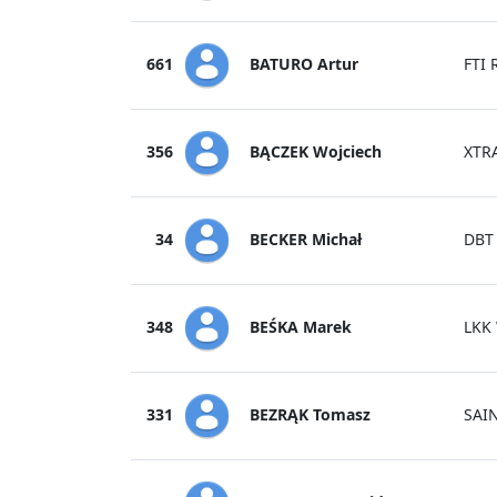
BATURO Artur
661
FTI
BĄCZEK Wojciech
356
XTR
BECKER Michał
34
DBT 
BEŚKA Marek
348
LKK
BEZRĄK Tomasz
331
SAI