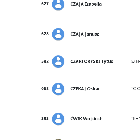
627
CZAJA Izabella
628
CZAJA Janusz
CZARTORYSKI Tytus
592
SZE
668
TC 
CZEKAJ Oskar
393
TEA
ĆWIK Wojciech