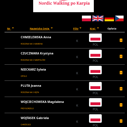
Nr
Nazwisko Imię
Filtr
Kraj
Opłata
CHMIELEWSKA Anna
K
RODZINA NA 5 KAMIENA
POL
CZUCZWARA Krystyna
K
RODZINA NA 5 NAMYSŁÓW
POL
NIECKARZ Sylwia
K
OPOLE
POL
PLUTA Joanna
K
RODZINA NA 5 KĘPA
POL
WOJCIECHOWSKA Magdalena
K
PRZYGORZELE
POL
WOJTASEK Gabriela
K
CHRÓŚCICE
POL