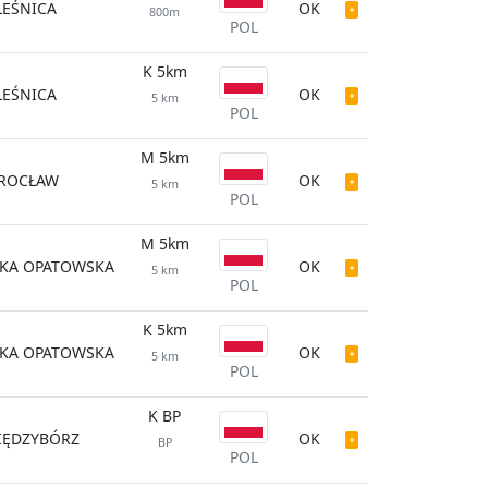
LEŚNICA
OK
800m
POL
K 5km
LEŚNICA
OK
5 km
POL
M 5km
ROCŁAW
OK
5 km
POL
M 5km
ĘKA OPATOWSKA
OK
5 km
POL
K 5km
ĘKA OPATOWSKA
OK
5 km
POL
K BP
IĘDZYBÓRZ
OK
BP
POL