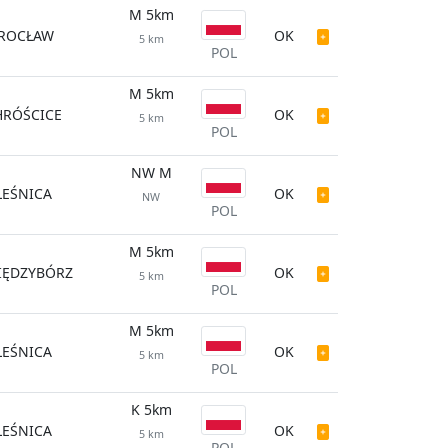
M 5km
ROCŁAW
OK
5 km
POL
M 5km
HRÓŚCICE
OK
5 km
POL
NW M
LEŚNICA
OK
NW
POL
M 5km
IĘDZYBÓRZ
OK
5 km
POL
M 5km
LEŚNICA
OK
5 km
POL
K 5km
LEŚNICA
OK
5 km
POL