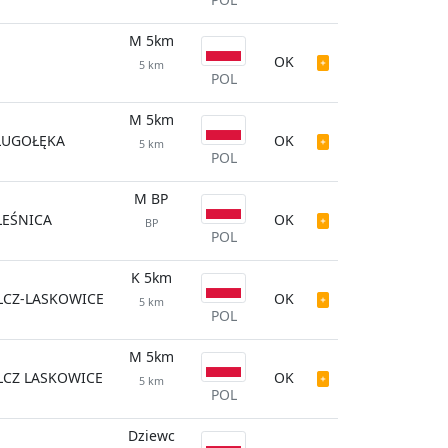
M 5km
OK
5 km
POL
M 5km
ŁUGOŁĘKA
OK
5 km
POL
M BP
LEŚNICA
OK
BP
POL
K 5km
LCZ-LASKOWICE
OK
5 km
POL
M 5km
LCZ LASKOWICE
OK
5 km
POL
Dziewc