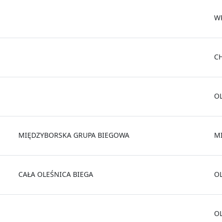
W
C
O
MIĘDZYBORSKA GRUPA BIEGOWA
M
CAŁA OLEŚNICA BIEGA
O
O