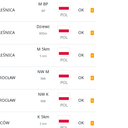
M BP
LEŚNICA
OK
BP
POL
Dziewc
LEŚNICA
OK
800m
POL
M 5km
LEŚNICA
OK
5 km
POL
NW M
ROCŁAW
OK
NW
POL
NW K
ROCŁAW
OK
NW
POL
K 5km
YCÓW
OK
5 km
POL