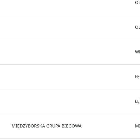
O
O
W
Ł
Ł
MIĘDZYBORSKA GRUPA BIEGOWA
M