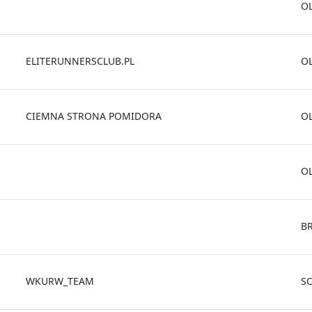
O
ELITERUNNERSCLUB.PL
O
CIEMNA STRONA POMIDORA
O
O
B
WKURW_TEAM
S