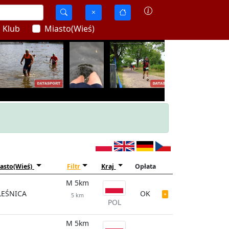
Klub
Miasto(Wieś)
asto(Wieś)
Filtr
Kraj
Opłata
M 5km
LEŚNICA
OK
5 km
POL
M 5km