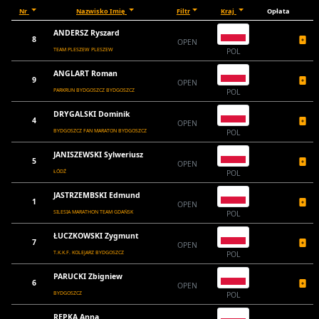
Nr
Nazwisko Imię
Filtr
Kraj
Opłata
ANDERSZ Ryszard
8
OPEN
TEAM PLESZEW PLESZEW
POL
ANGLART Roman
9
OPEN
PARKRUN BYDGOSZCZ BYDGOSZCZ
POL
DRYGALSKI Dominik
4
OPEN
BYDGOSZCZ FAN MARATON BYDGOSZCZ
POL
JANISZEWSKI Sylweriusz
5
OPEN
ŁÓDŹ
POL
JASTRZEMBSKI Edmund
1
OPEN
SILESIA MARATHON TEAM GDAŃSK
POL
ŁUCZKOWSKI Zygmunt
7
OPEN
T.K.K.F. KOLEJARZ BYDGOSZCZ
POL
PARUCKI Zbigniew
6
OPEN
BYDGOSZCZ
POL
REPKA Anna