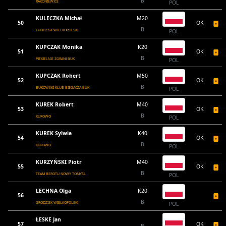
B
RAKONIEWICE
POL
KULECZKA Michał
M20
50
OK
B
GRODZISK WIELKOPOLSKI
POL
KUPCZAK Monika
K20
51
OK
B
PIEKIELNIE ZGRANI BUK
POL
KUPCZAK Robert
M50
52
OK
B
BUKOWSKI KLUB BIEGACZA BUK
POL
KUREK Robert
M40
53
OK
B
KUROWO
POL
KUREK Sylwia
K40
54
OK
B
KUROWO
POL
KURZYŃSKI Piotr
M40
55
OK
B
TEAM BEROTU NOWY TOMYŚL
POL
LECHNA Olga
K20
56
B
GRODZISK WIELKOPOLSKI
POL
ŁESKE Jan
57
OK