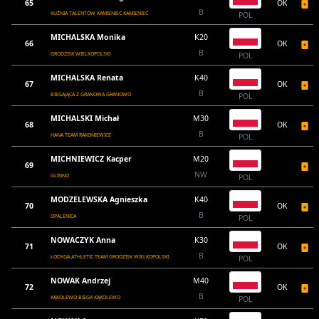
65
OK
B
KUŹNIA TALENTÓW KAMIENIEC KAMIENIEC
POL
MICHALSKA Monika
K20
66
OK
B
GRODZISK WIELKOPOLSKI
POL
MICHALSKA Renata
K40
67
OK
B
BIEGAJĄCA Z GRANOWA GRANOWO
POL
MICHALSKI Michał
M30
68
OK
B
HANA TEAM RAKONIEWICE
POL
MICHNIEWICZ Kacper
M20
69
NW
GLINNO
POL
MODZELEWSKA Agnieszka
K40
70
OK
B
OPALENICA
POL
NOWACZYK Anna
K30
71
OK
B
ŁODYGA ATHLETIC TEAM GRODZISK WIELKOPOLSKI
POL
NOWAK Andrzej
M40
72
OK
B
KĄKOLEWO BIEGA KĄKOLEWO
POL