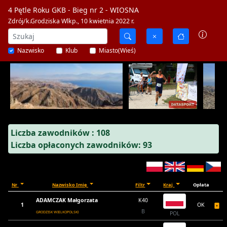
4 Pętle Roku GKB - Bieg nr 2 - WIOSNA
Zdrój/k.Grodziska Wlkp., 10 kwietnia 2022 r.
Nazwisko
Klub
Miasto(Wieś)
Liczba zawodników : 108
Liczba opłaconych zawodników: 93
Nr
Nazwisko Imię
Filtr
Kraj
Opłata
ADAMCZAK Małgorzata
K40
1
OK
B
GRODZISK WIELKOPOLSKI
POL