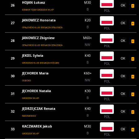
HOJAN Łukasz
M30
26
OK
B
BIMBER TEAM GRODZISK WLKP
POL
JANOWICZ Honorata
K20
27
OK
B
OPALENICKI KLUB BIEGACZA OPALENICA
POL
JANOWICZ Zbigniew
M60+
28
OK
NW
OPALENICKI KLUB BIEGACZA OPALENICA
POL
JEKIEL Sylwia
K40
29
OK
B
GRODZISKI KLUB BIEGACZA KOŚCIAN
POL
JĘCHOREK Maria
K60+
30
OK
NW
OSIECKO
POL
JĘCHOREK Natalia
K30
31
OK
B
GRODZISK WLKP
POL
JĘDRZEJCZAK Renata
K40
32
OK
B
RAKONIEWICE
POL
KACZMAREK Jakub
M30
33
OK
B
GRODZISK WLKP
POL