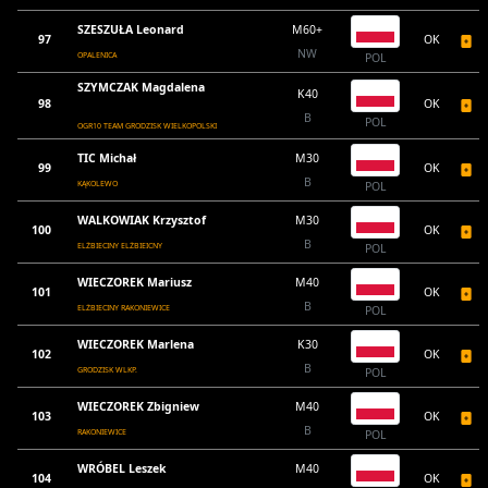
SZESZUŁA Leonard
M60+
97
OK
NW
OPALENICA
POL
SZYMCZAK Magdalena
K40
98
OK
B
POL
OGR10 TEAM GRODZISK WIELKOPOLSKI
TIC Michał
M30
99
OK
B
KĄKOLEWO
POL
WALKOWIAK Krzysztof
M30
100
OK
B
ELŻBIECINY ELŻBIEICNY
POL
WIECZOREK Mariusz
M40
101
OK
B
ELŻBIECINY RAKONIEWICE
POL
WIECZOREK Marlena
K30
102
OK
B
GRODZISK WLKP.
POL
WIECZOREK Zbigniew
M40
103
OK
B
RAKONIEWICE
POL
WRÓBEL Leszek
M40
104
OK