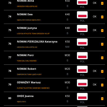
NOWAK Anna
K50
73
OK
B
GRODZISK WIELKOPOLSKI
POL
NOWAK Ewa
K40
74
OK
B
KĄKOLEWO BIEGA KĄKOLEWO
POL
NOWAK Justyna
K40
75
OK
B
ŁODYGA ATHLETIC TEAM GRODZISK WLKP
POL
NOWAK-PIERSZALSKA Katarzyna
K50
76
NW
GRODZISK WIELKOPOLSKI
POL
NOWAK Piotr
M30
77
B
TEAM DALI DALI MODRZE
POL
NOWAK Robert
M20
78
OK
B
DABROWSKI TEAM UJAZD-HUBY
POL
ODWAŻNY Mariusz
M30
79
OK
B
KUŹNIA TALENTÓW KAMIENIEC KAMIENIEC
POL
OHDE Joanna
K50
80
B
KĄKOLEWO
POL