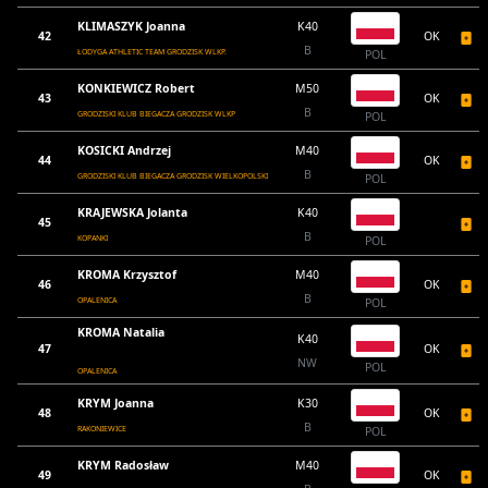
KLIMASZYK Joanna
K40
42
OK
B
ŁODYGA ATHLETIC TEAM GRODZISK WLKP.
POL
KONKIEWICZ Robert
M50
43
OK
B
GRODZISKI KLUB BIEGACZA GRODZISK WLKP
POL
KOSICKI Andrzej
M40
44
OK
B
GRODZISKI KLUB BIEGACZA GRODZISK WIELKOPOLSKI
POL
KRAJEWSKA Jolanta
K40
45
B
KOPANKI
POL
KROMA Krzysztof
M40
46
OK
B
OPALENICA
POL
KROMA Natalia
K40
47
OK
NW
POL
OPALENICA
KRYM Joanna
K30
48
OK
B
RAKONIEWICE
POL
KRYM Radosław
M40
49
OK