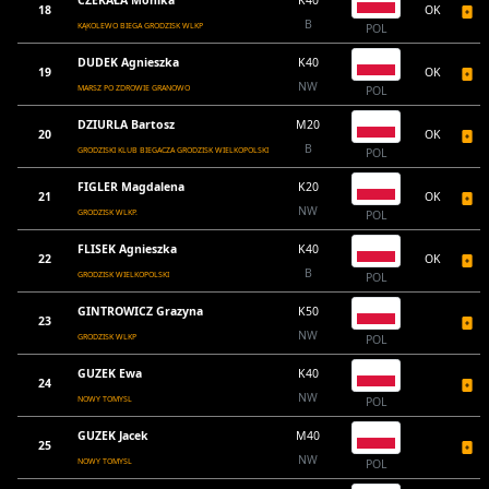
CZEKAŁA Monika
K40
18
OK
B
KĄKOLEWO BIEGA GRODZISK WLKP
POL
DUDEK Agnieszka
K40
19
OK
NW
MARSZ PO ZDROWIE GRANOWO
POL
DZIURLA Bartosz
M20
20
OK
B
GRODZISKI KLUB BIEGACZA GRODZISK WIELKOPOLSKI
POL
FIGLER Magdalena
K20
21
OK
NW
GRODZISK WLKP.
POL
FLISEK Agnieszka
K40
22
OK
B
GRODZISK WIELKOPOLSKI
POL
GINTROWICZ Grazyna
K50
23
NW
GRODZISK WLKP
POL
GUZEK Ewa
K40
24
NW
NOWY TOMYSL
POL
GUZEK Jacek
M40
25
NW
NOWY TOMYSL
POL