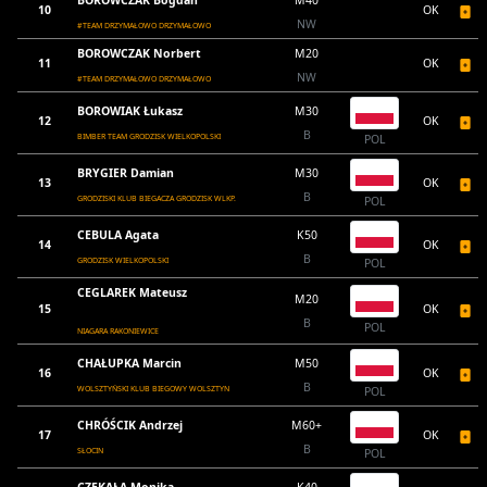
BOROWCZAK Bogdan
M40
10
OK
NW
#TEAM DRZYMAŁOWO DRZYMAŁOWO
BOROWCZAK Norbert
M20
11
OK
NW
#TEAM DRZYMAŁOWO DRZYMAŁOWO
BOROWIAK Łukasz
M30
12
OK
B
BIMBER TEAM GRODZISK WIELKOPOLSKI
POL
BRYGIER Damian
M30
13
OK
B
GRODZISKI KLUB BIEGACZA GRODZISK WLKP.
POL
CEBULA Agata
K50
14
OK
B
GRODZISK WIELKOPOLSKI
POL
CEGLAREK Mateusz
M20
15
OK
B
POL
NIAGARA RAKONIEWICE
CHAŁUPKA Marcin
M50
16
OK
B
WOLSZTYŃSKI KLUB BIEGOWY WOLSZTYN
POL
CHRÓŚCIK Andrzej
M60+
17
OK
B
SŁOCIN
POL