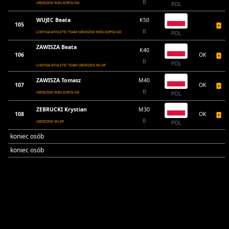
B
GRODZISK WIELKOPOLSKI
POL
WUJEC Beata
K50
105
B
ŁODYGA ATHLETIC TEAM GRODZISK WIELKOPOLSKI
POL
ZAWISZA Beata
K40
106
OK
B
POL
ŁODYGA ATHLETIC TEAM GRODZISK WLKP.
ZAWISZA Tomasz
M40
107
OK
B
GRODZISK WIELKOPOLSKI
POL
ZEBRUCKI Krystian
M30
108
OK
B
GRODZISK WLKP
POL
koniec osób
koniec osób