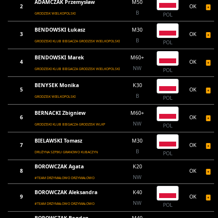
ADAMCZAK Przemysław
M50
2
OK
B
GRODZISK WIELKOPOLSKI
POL
BENDOWSKI Łukasz
M30
3
OK
B
GRODZISKI KLUB BIEGACZA GRODZISK WIELKOPOLSKI
POL
BENDOWSKI Marek
M60+
4
OK
NW
GRODZISKI KLUB BIEGACZA GRODZISK WIELKOPOLSKI
POL
BENYSEK Monika
K30
5
OK
B
GRODZISK WIELKOPOLSKI
POL
BERNACKI Zbigniew
M60+
6
OK
NW
GRODZISKI KLUB BIEGACZA GRODZISK WLKP
POL
BIELAWSKI Tomasz
M30
7
OK
B
DRUŻYNA SZPIKU GRANOWO KUBACZYN
POL
BOROWCZAK Agata
K20
8
OK
NW
#TEAM DRZYMAŁOWO DRZYMAŁOWO
BOROWCZAK Aleksandra
K40
9
OK
NW
#TEAM DRZYMAŁOWO DRZYMAŁOWO
POL