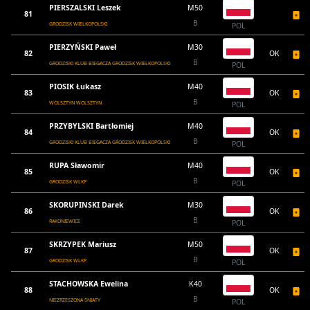
PIERSZALSKI Leszek
M50
81
B
GRODZISK WIELKOPOLSKI
POL
PIERZYŃSKI Paweł
M30
82
OK
B
GRODZISKI KLUB BIEGACZA GRODZISK WIELKOPOLSKI
POL
PIOSIK Łukasz
M40
83
OK
B
WOLSZTYN WOLSZTYN
POL
PRZYBYLSKI Bartłomiej
M40
84
OK
B
GRODZISKI KLUB BIEGACZA GRODZISK WIELKOPOLSKI
POL
RUPA Sławomir
M40
85
OK
B
GRODZISK WLKP
POL
SKORUPINSKI Darek
M30
86
OK
B
RAKONIEWICE
POL
SKRZYPEK Mariusz
M50
87
OK
B
GRODZISK WLKP.
POL
STACHOWSKA Ewelina
K40
88
OK
B
NIEZRZESZONA ŚNIATY
POL