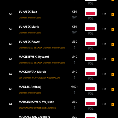
B
POL
ŁUKASIK Ewa
K30
58
OK
NW
GRODZISK WIELKOPOLSKI
POL
ŁUKASIK Maria
K50
59
OK
NW
GRODZISK WIELKOPOLSKI
POL
ŁUKASIK Paweł
M30
60
OK
B
GRODZISKI KLUB BIEGACZA GRODZISK WIELKOPOLSKI
POL
MACIEJEWSKI Ryszard
M40
61
OK
B
GRODZISKI KLUB BIEGACZA GRODZISK WIELKOPOLSKI
POL
MAĆKOWIAK Marek
M40
62
OK
B
OSP GRODZISK WLKP GRODZISK WIELKOPOLSKI
POL
MAKLES Andrzej
M60+
63
OK
B
GRODZISK WIELKOPOLSKI
POL
MARCINKOWSKI Wojciech
M30
64
OK
B
DRUŻYNA SZPIKU GRODZISK WIELKOPOLSKI
POL
MICHALCZAK Grzegorz
M20