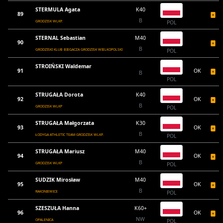
STERMULA Agata
K40
89
B
GRODZISK WLKP.
POL
STERNAL Sebastian
M40
90
B
GRODZISKI KLUB BIEGACZA GRODZISK WIELKOPOLSKI
POL
STROIŃSKI Waldemar
91
OK
B
POL
STRUGAŁA Dorota
K40
92
OK
B
GRODZISK WLKP
POL
STRUGAŁA Małgorzata
K30
93
OK
B
ŁODYGA ATHLETIC TEAM GRODZISK WLKP.
POL
STRUGAŁA Mariusz
M40
94
OK
B
GRODZISK WLKP
POL
SUDZIK Mirosław
M40
95
OK
B
RAKONIEWICE
POL
SZESZUŁA Hanna
K60+
96
OK
NW
OPALENICA
POL