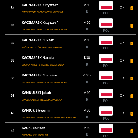
KACZMAREK Krzysztof
M30
34
OK
B
BIMBER TEAM GRODZISK WIELKOPOLSKI
POL
KACZMAREK Krzysztof
M50
35
B
GRODZISKI KLUB BIEGACZA GRODZISK WLKP
POL
KACZMAREK Łukasz
M30
36
OK
B
KUŹNIA TALENTÓW KAMIENIEC KAMIENIEC
POL
KACZMAREK Natalia
K30
37
OK
B
ŁODYGA ATHLETIC TEAM GRODZISK WLKP
POL
KACZMAREK Zbigniew
M60+
38
OK
B
GRODZISKI KLUB BIEGACZA GRODZISK WLKP.
POL
KANDULSKI Jakub
M40
39
OK
B
OPALENICKI KLUB BIEGACZA OPALENICA
POL
KANIUK Sławomir
M50
40
OK
B
GRODZISKI KLUB BIEGACZA GRODZISK WIELKOPOLSKI
POL
KĄCKI Bartosz
M30
41
B
GRODZISK WIELKOPOLSKI
POL