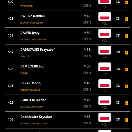
500
OK
OPEN
ŚWIEBODZIN
POL
ĆWIERZ Damian
M18
421
OK
OPEN
RECARO TEAM RUSINÓW
POL
DAWID Jerzy
M60
105
OK
OPEN
NIEZRZESZONY SULECHÓW
POL
DĄBROWSKI Krzysztof
M18
502
OK
OPEN
ZBĄSZYŃ
POL
DEMBIŃSKI Igor
M30
503
OK
OPEN
POZNAŃ
POL
DERAK Maciej
M40
301
OK
OPEN
PODICEPS KAMIONKI
POL
DOBIECKI Adrian
M18
422
OK
OPEN
NIEZRZESZONY POZNAN
POL
Dobkiewicz Krystian
M18
106
OK
OPEN
NIEZRZESZONY MIĘDZYCHÓD
POL