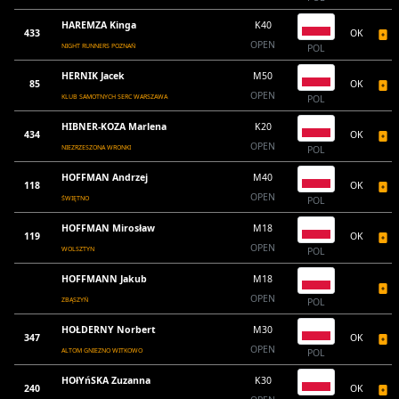
HAREMZA Kinga
K40
433
OK
OPEN
NIGHT RUNNERS POZNAŃ
POL
HERNIK Jacek
M50
85
OK
OPEN
KLUB SAMOTNYCH SERC WARSZAWA
POL
HIBNER-KOZA Marlena
K20
434
OK
OPEN
NIEZRZESZONA WRONKI
POL
HOFFMAN Andrzej
M40
118
OK
OPEN
ŚWIĘTNO
POL
HOFFMAN Mirosław
M18
119
OK
OPEN
WOLSZTYN
POL
HOFFMANN Jakub
M18
OPEN
ZBĄSZYŃ
POL
HOŁDERNY Norbert
M30
347
OK
OPEN
ALTOM GNIEZNO WITKOWO
POL
HOłYńSKA Zuzanna
K30
240
OK