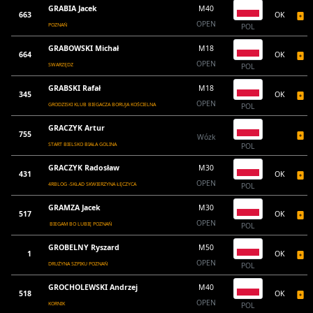
GRABIA Jacek
M40
663
OK
OPEN
POZNAŃ
POL
GRABOWSKI Michał
M18
664
OK
OPEN
SWARZĘDZ
POL
GRABSKI Rafał
M18
345
OK
OPEN
GRODZISKI KLUB BIEGACZA BORUJA KOŚCIELNA
POL
GRACZYK Artur
755
Wózk
START BIELSKO BIAŁA GOLINA
POL
GRACZYK Radosław
M30
431
OK
OPEN
4RBLOG -SKŁAD SKWIERZYNA ŁĘCZYCA
POL
GRAMZA Jacek
M30
517
OK
OPEN
BIEGAM BO LUBIĘ POZNAŃ
POL
GROBELNY Ryszard
M50
1
OK
OPEN
DRUŻYNA SZPIKU POZNAŃ
POL
GROCHOLEWSKI Andrzej
M40
518
OK
OPEN
KORNIK
POL