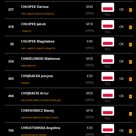
CHŁOPEK Dariusz
M40
237
OK
OPEN
TKKF ŁABĘDŹ ZBĄSZYŃ ZBĄSZYŃ
POL
CHŁOPEK Jakub
M18
418
OK
OPEN
- ZBĄSZYŃ
POL
CHŁOPEK Magdalena
K40
28
OK
OPEN
TKKF `ŁABĘDŹ` ZBĄSZYŃ ZBĄSZYŃ
POL
CHMIELEWSKI Waldemar
M30
334
OK
OPEN
BRAK ZBĄSZYŃ
POL
CHOJNACKA Justyna
K30
493
OK
OPEN
POZNAN
POL
CHOJNACKI Artur
M30
494
OK
OPEN
PIKO-SPORT ERREA & PATRICK WROCŁAW
POL
CHRENOWICZ Maciej
M18
OPEN
LABRADOR TRIATHLON TEAM POZNAN
POL
CHRUSTOWSKA Angelina
K30
759
OK
OPEN
SEKCJA BIEGACZA ŚMIGIEL
POL