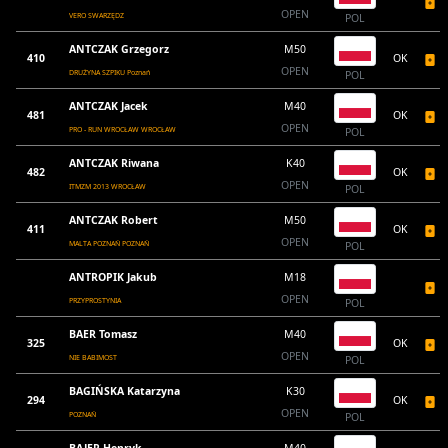
OPEN
VERO SWARZĘDZ
POL
ANTCZAK Grzegorz
M50
410
OK
OPEN
DRUŻYNA SZPIKU Poznań
POL
ANTCZAK Jacek
M40
481
OK
OPEN
PRO - RUN WROCŁAW WROCŁAW
POL
ANTCZAK Riwana
K40
482
OK
OPEN
ITMZM 2013 WROCŁAW
POL
ANTCZAK Robert
M50
411
OK
OPEN
MALTA POZNAŃ POZNAŃ
POL
ANTROPIK Jakub
M18
OPEN
PRZYPROSTYNIA
POL
BAER Tomasz
M40
325
OK
OPEN
NIE BABIMOST
POL
BAGIŃSKA Katarzyna
K30
294
OK
OPEN
POZNAŃ
POL