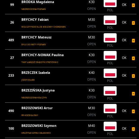
BRÓDKA Magdalena
K30
99
OK
OPEN
NIEZRZESZONA POZNAŃ
POL
BRYCHCY Fabian
M30
26
OK
OPEN
WOLSZTYNSKI KLUB BIEGOWY CHORZEMIN
POL
BRYCHCY Mateusz
M30
489
OK
OPEN
BYLE DO METY POZNAŃ
POL
BRYCHCY-NOWAK Paulina
K30
27
OK
OPEN
TKKF`ŁABĘDŹ`ZBĄSZYŃ STRZYŻEWO
POL
BRZECZEK Izabela
K40
233
OK
OPEN
JÓZEFOSŁAW
POL
BRZEZIŃSKA Justyna
K30
OPEN
NIEZRZESZONA KOŁCZYN
POL
BRZOZOWSKI Artur
M30
490
OK
OPEN
RR KOZIEGŁOWY
POL
BRZOZOWSKI Szymon
M40
100
OK
OPEN
DRUŻYNA SZPIKU ZALASEWO
POL