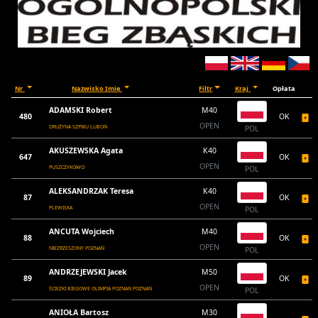
Nr
Nazwisko Imię
Filtr
Kraj
Opłata
ADAMSKI Robert
M40
480
OK
OPEN
DRUŻYNA SZPIKU LUBOŃ
POL
AKUSZEWSKA Agata
K40
647
OK
OPEN
PUSZCZYKOWO
POL
ALEKSANDRZAK Teresa
K40
87
OK
OPEN
PLEWISKA
POL
ANCUTA Wojciech
M40
88
OK
OPEN
NIEZRZESZONY POZNAŃ
POL
ANDRZEJEWSKI Jacek
M50
89
OK
OPEN
ŚCIEŻKI BIEGOWE OLIMPIA POZNAŃ POZNAŃ
POL
ANIOŁA Bartosz
M30