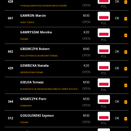
428
OK
OPEN
FUNDACJA MAURYCEGO BENIOWSKIEGO POZNAŃ
POL
GAWRON Marcin
M30
661
OK
OPEN
NOWY TOMYŚL
POL
GAWRYSZAK Monika
K20
OPEN
POZNAŃ
POL
GBIORCZYK Robert
M40
662
OK
OPEN
WOLSZTYNSKI KLUB BIEGOWY ŚMIGIEL
POL
GEMBICKA Natalia
K20
429
OK
OPEN
NIEZRZESZONA POZNAŃ
POL
GIEŁDA Tomasz
M30
OPEN
BUKOWSKI KLUB BIEGACZA/RADA MIASTA I GMINY BUK BUK
POL
GNIATCZYK Piotr
M30
344
OK
OPEN
DOMINOWO
POL
GOGOLEWSKI Szymon
M30
512
OK
OPEN
POZNAŃ
POL