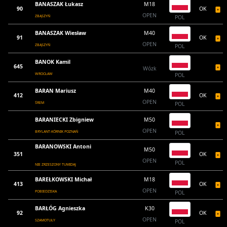
BANASZAK Łukasz
M18
90
OK
OPEN
ZBĄSZYŃ
POL
BANASZAK Wiesław
M40
91
OK
OPEN
ZBĄSZYŃ
POL
BANOK Kamil
645
Wózk
WROCŁAW
POL
BARAN Mariusz
M40
412
OK
OPEN
ŚREM
POL
BARANIECKI Zbigniew
M50
OPEN
BRYLANT-KÓRNIK POZNAŃ
POL
BARANOWSKI Antoni
M50
351
OK
OPEN
POL
NIE ZRZESZONY TUMIDAJ
BAREŁKOWSKI Michał
M18
413
OK
OPEN
POBIEDZISKA
POL
BARŁÓG Agnieszka
K30
92
OK
OPEN
SZAMOTUŁY
POL