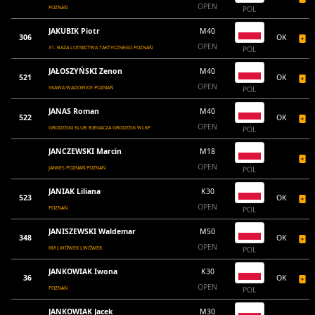
OPEN
POZNAŃ
POL
JAKUBIK Piotr
M40
306
OK
OPEN
31. BAZA LOTNICTWA TAKTYCZNEGO POZNAŃ
POL
JAŁOSZYŃSKI Zenon
M40
521
OK
OPEN
SKAWA WADOWICE POZNAŃ
POL
JANAS Roman
M40
522
OK
OPEN
GRODZISKI KLUB BIEGACZA GRODZISK WLKP
POL
JANCZEWSKI Marcin
M18
OPEN
JANKES POZNAŃ POZNAŃ
POL
JANIAK Liliana
K30
523
OK
OPEN
POZNAŃ
POL
JANISZEWSKI Waldemar
M50
348
OK
OPEN
KM LWÓWEK LWÓWEK
POL
JANKOWIAK Iwona
K30
36
OK
OPEN
POZNAŃ
POL
JANKOWIAK Jacek
M30