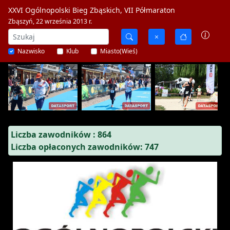
XXVI Ogólnopolski Bieg Zbąskich, VII Półmaraton
Zbąszyń, 22 września 2013 r.
Nazwisko
Klub
Miasto(Wieś)
Liczba zawodników : 864
Liczba opłaconych zawodników: 747