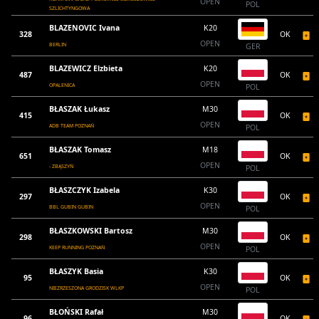
OPEN
POL
SZLICHTYNGOWA
BLAZENOVIC Ivana
K20
328
OK
OPEN
BERLIN
GER
BLAZEWICZ Elzbieta
K20
487
OK
OPEN
OPALENICA
POL
BŁASZAK Łukasz
M30
415
OK
OPEN
ADB TEAM POZNAŃ
POL
BŁASZAK Tomasz
M18
651
OK
OPEN
- ZBĄSZYŃ
POL
BŁASZCZYK Izabela
K30
297
OK
OPEN
BBL GUBIN GUBIN
POL
BŁASZKOWSKI Bartosz
M30
298
OK
OPEN
KEEP RUNNING POZNAŃ
POL
BŁASZYK Basia
K30
95
OK
OPEN
NIEZRZESZONA GRODZISK WLKP
POL
BŁOŃSKI Rafał
M30
96
OK