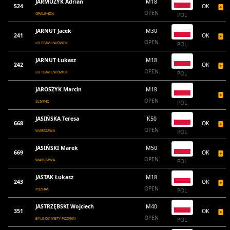
JARMUŻYK Adrian
M18
524
OK
OPEN
OPALENICA
POL
JARNUT Jacek
M30
241
OK
OPEN
LB TEAM LWÓWEK
POL
JARNUT Łukasz
M18
242
OK
OPEN
LB TEAM LWÓWEK
POL
JAROSZYK Marcin
M18
OPEN
ŚLIWNO
POL
JASIŃSKA Teresa
K50
668
OK
OPEN
WARSZAWA
POL
JASIŃSKI Marek
M50
669
OK
OPEN
WARSZAWA
POL
JASTAK Łukasz
M18
243
OK
OPEN
POZNAŃ
POL
JASTRZĘBSKI Wojciech
M40
351
OK
OPEN
BYLE DO METY POZNAŃ
POL