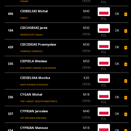
OPEN
POZNAŃ
POL
CIEBIELSKI Michał
M40
496
OK
OPEN
PNIEWY
POL
CIECHORSKI Jarek
M30
104
OK
OPEN
NIEZRZESZONY Zbąszyń
POL
CIECIERSKI Przemysław
M30
420
OK
OPEN
SKÓRZEWO SKÓRZEWO
POL
CIEPIELA Wiesław
M50
335
OK
OPEN
RUN EXPERT GORZÓW ULIM-GORZÓW
POL
CIESIELSKA Monika
K20
OPEN
NIGHT RUNNERS BYDGOSZCZ
POL
CYGAN Michał
M18
336
OK
OPEN
TKKF `ŁABĘDŹ` ZBĄSZYŃ MIĘDZYRZECZ
POL
CYPRIAN Jarosław
M40
337
OK
OPEN
OSP OPALENICA OPALENICA
POL
CYPRIAN Mateusz
M18
654
OK