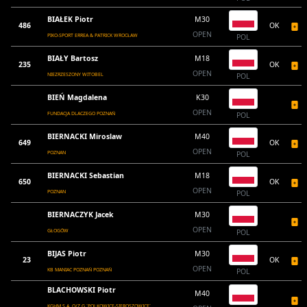
BIAŁEK Piotr
M30
486
OK
OPEN
PIKO-SPORT ERREA & PATRICK WROCŁAW
POL
BIAŁY Bartosz
M18
235
OK
OPEN
NIEZRZESZONY WITOBEL
POL
BIEŃ Magdalena
K30
OPEN
FUNDACJA DLACZEGO POZNAŃ
POL
BIERNACKI Miroslaw
M40
649
OK
OPEN
POZNAN
POL
BIERNACKI Sebastian
M18
650
OK
OPEN
POZNAN
POL
BIERNACZYK Jacek
M30
OPEN
GŁOGÓW
POL
BIJAS Piotr
M30
23
OK
OPEN
KB MANIAC POZNAŃ POZNAŃ
POL
BLACHOWSKI Piotr
M40
KGHM S.A. O/Z.G.`POLKOWICE-SIEROSZOWICE`