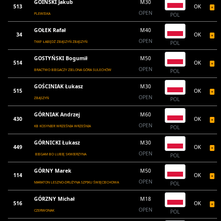
GOIŃSKI Jakub
M30
513
OK
OPEN
PLEWISKA
POL
GOŁEK Rafał
M40
34
OK
OPEN
TKKF ŁABĘDŹ ZBĄSZYŃ ZBĄSZYŃ
POL
GOSTYŃSKI Bogumił
M50
514
OK
OPEN
BRACTWO BIEGACZY ZIELONA GÓRA SULECHÓW
POL
GOŚCINIAK Łukasz
M30
515
OK
OPEN
ZBĄSZYŃ
POL
GÓRNIAK Andrzej
M60
430
OK
OPEN
KB KOSYNIER WRZEŚNIA WRZEŚNIA
POL
GÓRNICKI Łukasz
M30
449
OK
OPEN
BIEGAM BO LUBIĘ SKWIERZYNA
POL
GÓRNY Marek
M50
114
OK
OPEN
MARATON LESZNO-DRUŻYNA SZPIKU ŚWIĘCIECHOWA
POL
GÓRZNY Michał
M18
516
OK
OPEN
CZERWONAK
POL