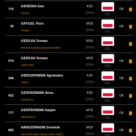
GRODZKA Ewa
K30
116
OK
OPEN
POZNAŃ
POL
GRYGIEL Piotr
M30
35
OK
OPEN
POZNAŃ
POL
GRZELKA Tomasz
M30
OPEN
BRYGADA RUMCAJSA ROJBERA KAŹMIERZ
POL
GRZELKA Tomasz
M30
519
OK
OPEN
GRAWI ŚREM
POL
GRZESZKOWIAK Agnieszka
K30
346
OK
OPEN
PNIEWY
POL
GRZEŚKOWIAK Anna
K30
432
OK
OPEN
WAŁBRZYCH
POL
GRZEŚKOWIAK Kacper
M18
117
OK
OPEN
JAROGNIEWICE
POL
HANDZEWNIAK Dominik
M30
665
OK
OPEN
NKB CHYŻY NOWY TOMYŚL NOWY TOMYŚL
POL