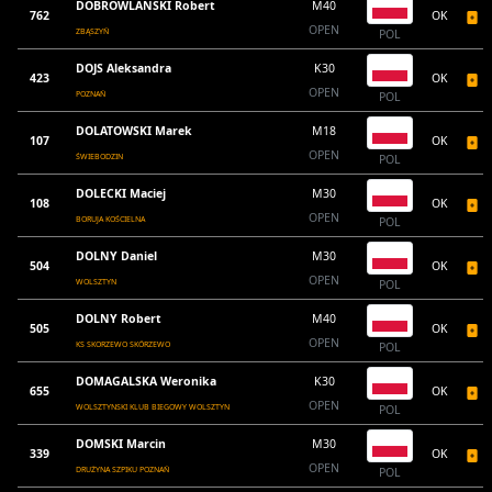
DOBROWLAŃSKI Robert
M40
762
OK
OPEN
ZBĄSZYŃ
POL
DOJS Aleksandra
K30
423
OK
OPEN
POZNAŃ
POL
DOLATOWSKI Marek
M18
107
OK
OPEN
ŚWIEBODZIN
POL
DOLECKI Maciej
M30
108
OK
OPEN
BORUJA KOŚCIELNA
POL
DOLNY Daniel
M30
504
OK
OPEN
WOLSZTYN
POL
DOLNY Robert
M40
505
OK
OPEN
KS SKORZEWO SKÓRZEWO
POL
DOMAGALSKA Weronika
K30
655
OK
OPEN
WOLSZTYNSKI KLUB BIEGOWY WOLSZTYN
POL
DOMSKI Marcin
M30
339
OK
OPEN
DRUŻYNA SZPIKU POZNAŃ
POL