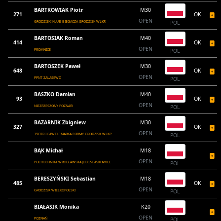
BARTKOWIAK Piotr
M30
271
OK
OPEN
GRODZISKI KLUB BIEGACZA GRODZISK WLKP.
POL
BARTOSIAK Roman
M40
414
OK
OPEN
PROMNICE
POL
BARTOSZEK Paweł
M30
648
OK
OPEN
PPNT ZALASEWO
POL
BASZKO Damian
M40
93
OK
OPEN
NIEZRZESZONY POZNAŃ
POL
BAZARNIK Zbigniew
M30
327
OK
OPEN
`PIOTR I PAWEŁ` MARKA FORMY GRODZISK WLKP.
POL
BĄK Michał
M18
OPEN
POLITECHNIKA WROCŁAWSKA JELCZ-LASKOWICE
POL
BERESZYŃSKI Sebastian
M18
485
OK
OPEN
GRODZISK WIELKOPOLSKI
POL
BIAŁASIK Monika
K20
OPEN
POZNAŃ
POL