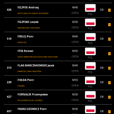
FILIPEK Andrzej
M40
426
OK
OPEN
NETT0 GB42195 DEBNO- BOGDANIEC
POL
FILIPIAK Leszek
M30
OPEN
NIEZRZESZONY OPALENICA
POL
FIRLEJ Piotr
M40
510
OK
OPEN
NOWA SÓL
POL
FITA Roman
M50
OPEN
SWIAT MARATOŃCZUKA KOZUCHÓW KOŻUCHÓW
POL
FLAK-MARCINKOWSKI Jacek
M40
313
OK
OPEN
MARATON TUREK OPALENICA
POL
FOŁDA Piotr
M50
239
OK
OPEN
POZNAŃ
POL
FORNALIK Przemysław
M30
427
OK
OPEN
KM LWÓWEK WLKP. LWÓWEK
POL
FRANCUZOWICZ Piotr
M30
657
OK