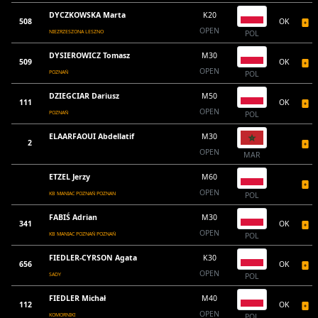
DYCZKOWSKA Marta
K20
508
OK
OPEN
NIEZRZESZONA LESZNO
POL
DYSIEROWICZ Tomasz
M30
509
OK
OPEN
POZNAŃ
POL
DZIEGCIAR Dariusz
M50
111
OK
OPEN
POZNAŃ
POL
ELAARFAOUI Abdellatif
M30
2
OPEN
MAR
ETZEL Jerzy
M60
OPEN
KB MANIAC POZNAŃ POZNAN
POL
FABIŚ Adrian
M30
341
OK
OPEN
KB MANIAC POZNAŃ POZNAŃ
POL
FIEDLER-CYRSON Agata
K30
656
OK
OPEN
SADY
POL
FIEDLER Michał
M40
112
OK
OPEN
KOMORNIKI
POL