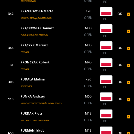
OPEN
ROSTWOROWO
POL
FRANKOWSKA Marta
K20
342
OK
OPEN
KOBIETY BIEGAJĄ PAMIĄTKOWO
POL
FRĄCKOWIAK Tomasz
M30
OPEN
PKO BANK POLSKI GNIEZNO
POL
FRĄCZYK Mariusz
M30
343
OK
OPEN
POZNAŃ
POL
FRONCZAK Robert
M40
31
OK
OPEN
POZNAŃ
POL
FUDALA Malina
K20
303
OK
OPEN
ROKIETNICA
POL
FUNKA Andrzej
M50
113
OK
OPEN
NKB CHYŻY NOWY TOMYŚL NOWY TOMYŚL
POL
FURDAK Piotr
M18
OPEN
NIE ZRZESZONY CZERWIEŃSK
POL
FURMAN Jakub
M18
658
OK