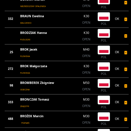
OPEN
NIEZRZESZONY OPALENICA
POL
BRAUN Ewelina
K30
332
OK
OPEN
KIEŁCZEWO
POL
BRODZIAK Hanna
K30
OPEN
PUDLISZKI
POL
BROK Jacek
M40
25
OK
OPEN
PLEWISKA
POL
BROK Małgorzata
K30
272
OK
OPEN
PLEWISKA
POL
BROMBEREK Zbigniew
M50
98
OK
OPEN
OSIECZNA
POL
BRONCZAK Tomasz
M30
333
OK
OPEN
ZBĄSZYŃ
POL
BROŻEK Marcin
M30
488
OK
OPEN
POZNAŃ
POL