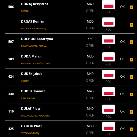
DONAJ Krzysztof
M40
506
OK
OPEN
POZNAŃ
POL
DRGAS Roman
M30
OPEN
PKO BANK POLSKI Prochy
POL
DUCHOŃ Katarzyna
K30
507
OK
OPEN
DRUŻYNA SZPIKU POZNAŃ
POL
DUDA Marcin
M30
109
OK
OPEN
KB MANIAC POZNAŃ POZNAŃ
POL
DUDEK Jakub
M40
424
OK
OPEN
POZNAŃ
POL
DUDEK Tomasz
M40
340
OK
OPEN
BRAK POZNAŃ
POL
DULAT Piotr
M40
110
OK
OPEN
DRUŻYNA SZPIKU KOMORNIKI
POL
DYBLIK Piotr
M30
425
OK
OPEN
SZCZAWNO-ZDRÓJ
POL