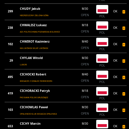
CHUDY Jakub
M30
299
OK
OPEN
NIEZRZESZONY ZIELONA GÓRA
POL
CHWALISZ Łukasz
M18
238
OK
OPEN
AZS POLITECHNIKA POZNAŃSKA BOLEWICE
POL
CHWIROT Kazimierz
M40
102
OK
OPEN
KM LWÓWEK WLKP. LWÓWEK
POL
CHYLAK Witold
M30
29
OK
OPEN
LUBOŃ
POL
CICHOCKI Robert
M40
495
OK
OPEN
BIEGACZE Z DZIAŁEK ŚWIEBODZIN
POL
CICHORACKI Patryk
M18
419
OK
OPEN
PKO BANK POLSKI GRUDZIĄDZ
POL
CICHOWLAS Paweł
M30
103
OK
OPEN
OPALENICKI KLUB BEGACZA OPALENICA
POL
CICHY Marcin
M30
653
OK