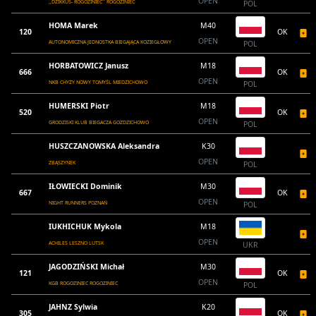
OPEN
,,DZIKKUS- ROGOZINIEC`` ROGOZINIEC
POL
HOMA Marek
M40
120
OK
OPEN
AUTONOMICZNA JEDNOSTKA BIEGAJĄCA KOZIEGŁOWY
POL
HORBATOWICZ Janusz
M18
666
OK
OPEN
NKB CHYŻY NOWY TOMYŚL MIEDZICHOWO
POL
HUMERSKI Piotr
M18
520
OK
OPEN
GRODZISKI KLUB BIEGACZA GOZDZICHOWO
POL
HUSZCZANOWSKA Aleksandra
K30
OPEN
ZBĄSZYNEK
POL
IŁOWIECKI Dominik
M30
667
OK
OPEN
NIGHT RUNNERS POZNAŃ
POL
IUKHICHUK Mykola
M18
OPEN
ACHILES LESZNO LUTSK
UKR
JAGODZIŃSKI Michał
M30
121
OK
OPEN
KGB ROGOZINIEC ROGOZINIEC
POL
JAHNZ Sylwia
K20
305
OK