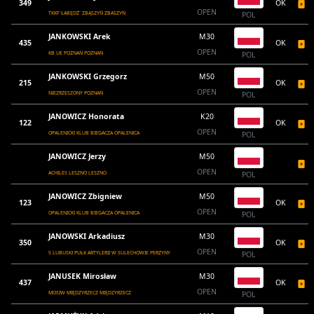
349
OK
OPEN
TKKF`ŁABĘDŹ` ZBĄSZYŃ ZBASZYŃ
POL
JANKOWSKI Arek
M30
435
OK
OPEN
KB UE POZNAŃ POZNAŃ
POL
JANKOWSKI Grzegorz
M50
215
OK
OPEN
NIEZRZESZONY POZNAŃ
POL
JANOWICZ Honorata
K20
122
OK
OPEN
OPALENICKI KLUB BIEGACZA OPALENICA
POL
JANOWICZ Jerzy
M50
OPEN
ACHILES LESZNO LESZNO
POL
JANOWICZ Zbigniew
M50
123
OK
OPEN
OPALENICKI KLUB BIEGACZA OPALENICA
POL
JANOWSKI Arkadiusz
M30
350
OK
OPEN
5 LUBUSKI PUŁK ARTYLERII W SULECHOWIE PERZYNY
POL
JANUSEK Mirosław
M30
437
OK
OPEN
MOSIW MIĘDZYRZECZ MIĘDZYRZECZ
POL