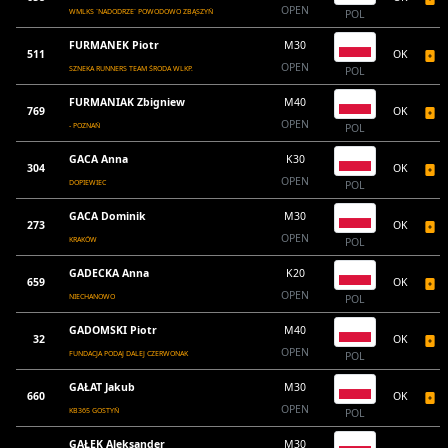
OPEN
WMLKS `NADODRZE` POWODOWO ZBĄSZYŃ
POL
FURMANEK Piotr
M30
511
OK
OPEN
SZNEKA RUNNERS TEAM ŚRODA WLKP.
POL
FURMANIAK Zbigniew
M40
769
OK
OPEN
- POZNAŃ
POL
GACA Anna
K30
304
OK
OPEN
DOPIEWIEC
POL
GACA Dominik
M30
273
OK
OPEN
KRAKÓW
POL
GADECKA Anna
K20
659
OK
OPEN
NIECHANOWO
POL
GADOMSKI Piotr
M40
32
OK
OPEN
FUNDACJA PODAJ DALEJ CZERWONAK
POL
GAŁAT Jakub
M30
660
OK
OPEN
KB365 GOSTYŃ
POL
GAŁEK Aleksander
M30