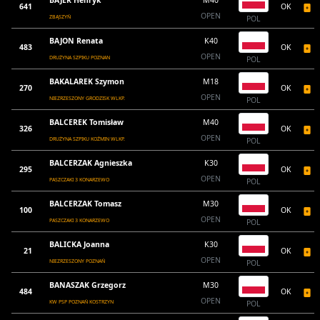
BAJER Henryk
M40
641
OK
OPEN
ZBĄSZYŃ
POL
BAJON Renata
K40
483
OK
OPEN
DRUŻYNA SZPIKU POZNAN
POL
BAKALAREK Szymon
M18
270
OK
OPEN
NIEZRZESZONY GRODZISK WLKP.
POL
BALCEREK Tomisław
M40
326
OK
OPEN
DRUŻYNA SZPIKU KOŹMIN WLKP.
POL
BALCERZAK Agnieszka
K30
295
OK
OPEN
PASZCZAKI 3 KONARZEWO
POL
BALCERZAK Tomasz
M30
100
OK
OPEN
PASZCZAKI 3 KONARZEWO
POL
BALICKA Joanna
K30
21
OK
OPEN
NIEZRZESZONY POZNAŃ
POL
BANASZAK Grzegorz
M30
484
OK
OPEN
KW PSP POZNAŃ KOSTRZYN
POL