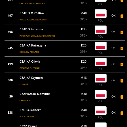
OPEN
OSP OPALENICA OPALENICA
POL
CZADO Mirosław
M40
497
OK
OPEN
PIĘKNO NA ZDROWIE POZNAŃ
POL
CZADO Zuzanna
K30
498
OK
OPEN
PIKO-SPORT ERREA & PATRICK POZNAŃ
POL
CZAJKA Katarzyna
K20
245
OK
OPEN
SOKOŁÓW PODLASKI
POL
CZAJKA Oliwia
K20
499
OK
OPEN
CREAKTIVE.PL POZNAŃ
POL
CZAJKA Szymon
M18
300
OK
OPEN
CZEMPIŃ
POL
CZAPRACKI Dominik
M30
30
OK
OPEN
OPALENICA
POL
CZUBA Robert
M40
338
OK
OPEN
PUSZCZYKOWO
POL
CZYŻ Paweł
M30