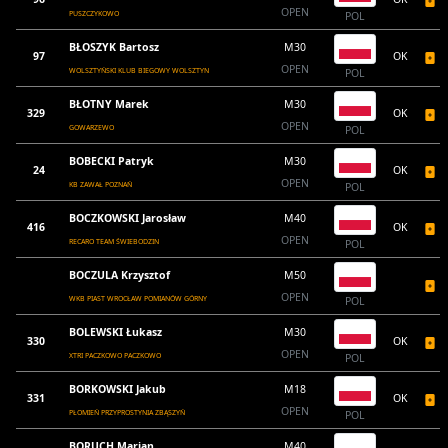
OPEN
PUSZCZYKOWO
POL
BŁOSZYK Bartosz
M30
97
OK
OPEN
WOLSZTYŃSKI KLUB BIEGOWY WOLSZTYN
POL
BŁOTNY Marek
M30
329
OK
OPEN
GOWARZEWO
POL
BOBECKI Patryk
M30
24
OK
OPEN
KB ZAWAŁ POZNAŃ
POL
BOCZKOWSKI Jarosław
M40
416
OK
OPEN
RECARO TEAM ŚWIEBODZIN
POL
BOCZULA Krzysztof
M50
OPEN
WKB PIAST WROCŁAW POMIANÓW GÓRNY
POL
BOLEWSKI Łukasz
M30
330
OK
OPEN
XTRI PACZKOWO PACZKOWO
POL
BORKOWSKI Jakub
M18
331
OK
OPEN
PŁOMIEŃ PRZYPROSTYNIA ZBĄSZYŃ
POL
BORUCH Marian
M40