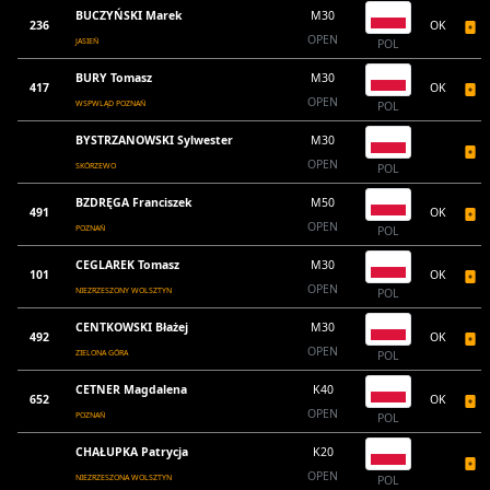
BUCZYŃSKI Marek
M30
236
OK
OPEN
JASIEŃ
POL
BURY Tomasz
M30
417
OK
OPEN
WSPWLĄD POZNAŃ
POL
BYSTRZANOWSKI Sylwester
M30
OPEN
SKÓRZEWO
POL
BZDRĘGA Franciszek
M50
491
OK
OPEN
POZNAŃ
POL
CEGLAREK Tomasz
M30
101
OK
OPEN
NIEZRZESZONY WOLSZTYN
POL
CENTKOWSKI Błażej
M30
492
OK
OPEN
ZIELONA GÓRA
POL
CETNER Magdalena
K40
652
OK
OPEN
POZNAŃ
POL
CHAŁUPKA Patrycja
K20
OPEN
NIEZRZESZONA WOLSZTYN
POL