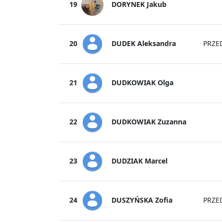
DORYNEK Jakub
19
DUDEK Aleksandra
20
PRZE
DUDKOWIAK Olga
21
DUDKOWIAK Zuzanna
22
DUDZIAK Marcel
23
DUSZYŃSKA Zofia
24
PRZE