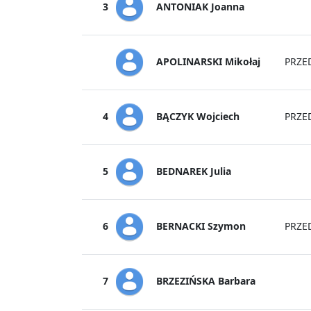
ANTONIAK Joanna
3
APOLINARSKI Mikołaj
PRZE
BĄCZYK Wojciech
4
PRZE
BEDNAREK Julia
5
BERNACKI Szymon
6
PRZE
BRZEZIŃSKA Barbara
7