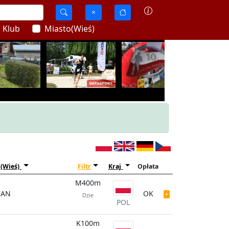
Klub
Miasto(Wieś)
(Wieś)
Filtr
Kraj
Opłata
M400m
IAN
OK
Dzie
POL
K100m