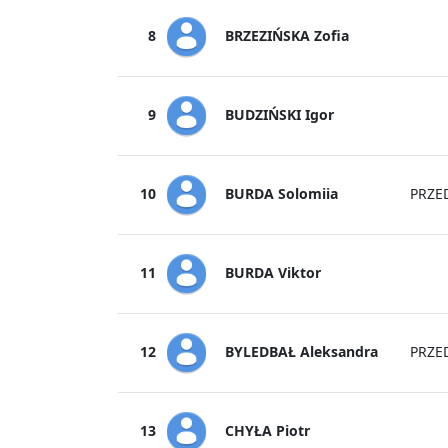
BRZEZIŃSKA Zofia
8
BUDZIŃSKI Igor
9
BURDA Solomiia
10
PRZE
BURDA Viktor
11
BYLEDBAŁ Aleksandra
12
PRZE
CHYŁA Piotr
13