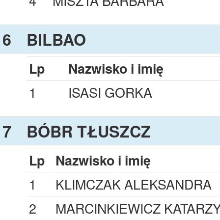
4
MISZTA BARBARA
6
BILBAO
Lp
Nazwisko i imię
1
ISASI GORKA
7
BÓBR TŁUSZCZ
Lp
Nazwisko i imię
1
KLIMCZAK ALEKSANDRA
2
MARCINKIEWICZ KATARZ