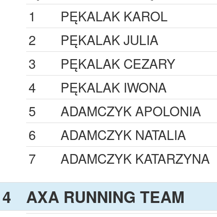
1
PĘKALAK KAROL
2
PĘKALAK JULIA
3
PĘKALAK CEZARY
4
PĘKALAK IWONA
5
ADAMCZYK APOLONIA
6
ADAMCZYK NATALIA
7
ADAMCZYK KATARZYNA
4
AXA RUNNING TEAM