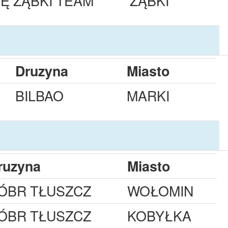
IĘ ZĄBKI TEAM
ZĄBKI
Druzyna
Miasto
BILBAO
MARKI
ruzyna
Miasto
ÓBR TŁUSZCZ
WOŁOMIN
ÓBR TŁUSZCZ
KOBYŁKA