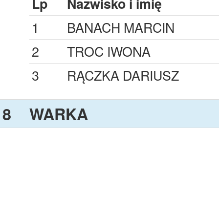
Lp
Nazwisko i imię
1
BANACH MARCIN
2
TROC IWONA
3
RĄCZKA DARIUSZ
8
WARKA
Lp
Nazwisko i imię
1
WASILEWSKI RADOSŁA
2
MROCZKOWSKI GRZEG
3
OLEJNIK PATRYK