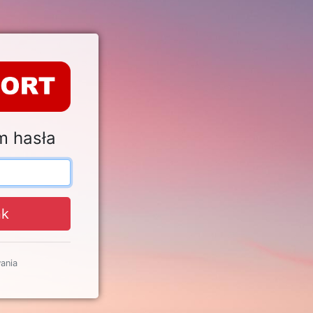
m hasła
nk
ania