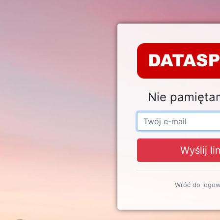
Nie pamięta
Wyślij li
Wróć do logow