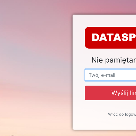
Nie pamięta
Wyślij li
Wróć do logow