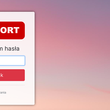
m hasła
nk
ania