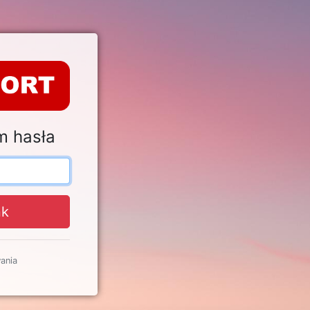
m hasła
nk
ania