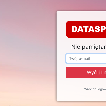
Nie pamięta
Wyślij li
Wróć do logow