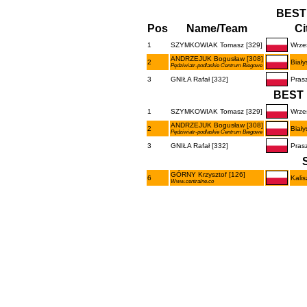
BEST
Pos
Name/Team
Ci
1
SZYMKOWIAK Tomasz [329]
Wrze
ANDRZEJUK Bogusław [308]
2
Biały
Pędziwiatr-podlaskie Centrum Biegowe
3
GNIŁA Rafał [332]
Pras
BEST 
1
SZYMKOWIAK Tomasz [329]
Wrze
ANDRZEJUK Bogusław [308]
2
Biały
Pędziwiatr-podlaskie Centrum Biegowe
3
GNIŁA Rafał [332]
Pras
GÓRNY Krzysztof [126]
6
Kalis
Www.centralne.co