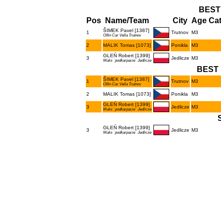
BEST
Pos
Name/Team
City
Age Cat
ŠIMEK Pavel [1387]
1
Trutnov
M3
Olfin Car Vella Trutnov
2
MALIK Tomas [1073]
Ponikla
M3
GLEŃ Robert [1399]
3
Jedlicze
M3
Muks `podkarpacie` Jedlicze
BEST 
ŠIMEK Pavel [1387]
1
Trutnov
M3
Olfin Car Vella Trutnov
2
MALIK Tomas [1073]
Ponikla
M3
GLEŃ Robert [1399]
3
Jedlicze
M3
Muks `podkarpacie` Jedlicze
GLEŃ Robert [1399]
3
Jedlicze
M3
Muks `podkarpacie` Jedlicze