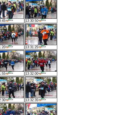
0:45
13:30:50
1:20
13:31:25
1:55
13:32:00
2:30
13:32:35