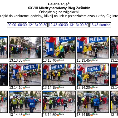
Galeria zdjęć:
XXVIII Międzynarodowy Bieg Zaślubin
Odnajdź się na zdjęciach!
zejść do konkretnej godziny, kliknij na link z przedziałem czasu który Cię inte
00:00+00:30
12:13+00:30
12:43+00:30
13:13+00:30
13:43+koniec
13:13:35
13:13:40
13:13:45
13:1
13:14:10
13:14:15
13:14:20
13:1
13:14:45
13:14:50
13:14:55
13:1