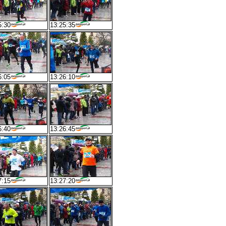
5:30
13:25:35
6:05
13:26:10
6:40
13:26:45
7:15
13:27:20