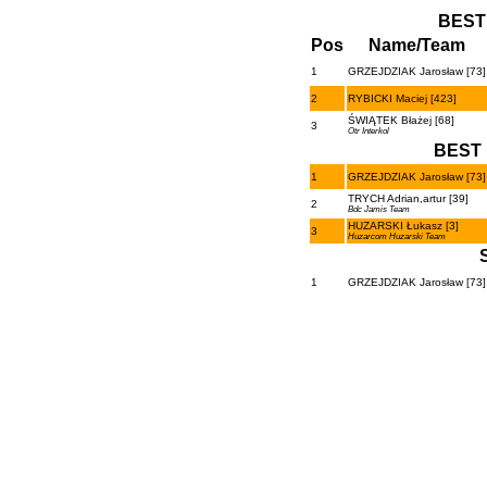
BEST
Pos
Name/Team
1
GRZEJDZIAK Jarosław [73]
2
RYBICKI Maciej [423]
ŚWIĄTEK Błażej [68]
3
Otr Interkol
BEST 
1
GRZEJDZIAK Jarosław [73]
TRYCH Adrian,artur [39]
2
Bdc Jamis Team
HUZARSKI Łukasz [3]
3
Huzarcom Huzarski Team
1
GRZEJDZIAK Jarosław [73]