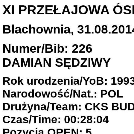
XI PRZEŁAJOWA ÓSE
Blachownia, 31.08.2014
Numer/Bib: 226
DAMIAN SĘDZIWY
Rok urodzenia/YoB: 199
Narodowość/Nat.: POL
Drużyna/Team: CKS B
Czas/Time: 00:28:04
Pozycja OPEN: 5