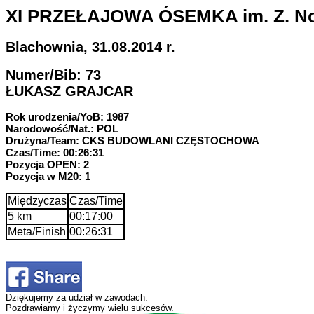
XI PRZEŁAJOWA ÓSEMKA im. Z. N
Blachownia, 31.08.2014 r.
Numer/Bib: 73
ŁUKASZ GRAJCAR
Rok urodzenia/YoB: 1987
Narodowość/Nat.: POL
Drużyna/Team: CKS BUDOWLANI CZĘSTOCHOWA
Czas/Time: 00:26:31
Pozycja OPEN: 2
Pozycja w M20: 1
Międzyczas
Czas/Time
5 km
00:17:00
Meta/Finish
00:26:31
Dziękujemy za udział w zawodach.
Pozdrawiamy i życzymy wielu sukcesów.