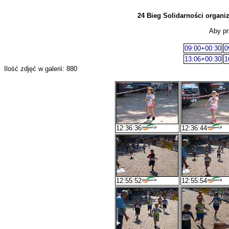
24 Bieg Solidarności organ
Aby pr
09:00+00:30
0
13:06+00:30
1
Ilość zdjęć w galerii: 880
12:36:36
12:36:44
12:55:52
12:55:54