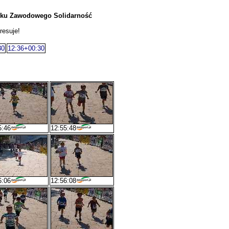
ązku Zawodowego Solidarność
resuje!
30
12:36+00:30
5:46
12:55:48
6:06
12:56:08