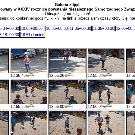
Galeria zdjęć:
izowany w XXXIV rocznicę powstania Niezależnego Samorządnego Zwi
Odnajdź się na zdjęciach!
zejść do konkretnej godziny, kliknij na link z przedziałem czasu który Cię inte
9:34+00:30
10:05+00:30
10:35+00:30
11:05+00:30
11:35+00:30
12:06+00:
6:18+00:30
16:51+koniec
12:36:46
12:55:26
12:55:34
12:5
12:55:58
12:56:00
12:56:04
12:5