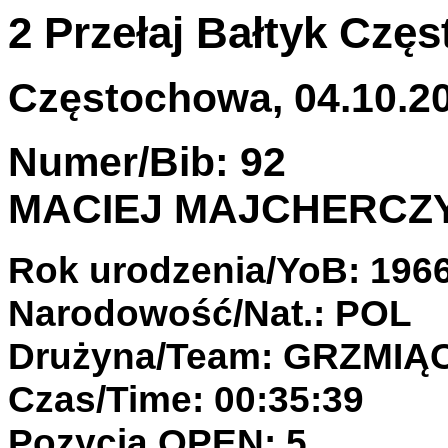
2 Przełaj Bałtyk Cz
Częstochowa, 04.10.20
Numer/Bib: 92
MACIEJ MAJCHERCZ
Rok urodzenia/YoB: 196
Narodowość/Nat.: POL
Drużyna/Team: GRZMIĄ
Czas/Time: 00:35:39
Pozycja OPEN: 5